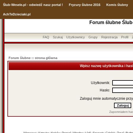
Ślub
-Wesele.pl - odwiedź nasz portal !
Fryzury ślubne 2016
Komis ślubny
AchTeDzieciaki.pl
Forum ślubne Ślub
FAQ
Szukaj
Użytkownicy
Grupy
Rejestracja
Profil
Forum ślubne :: strona główna
Wpisz nazwę użytkownika i has
Użytkownik:
Hasło:
Zaloguj mnie automatycznie przy
Zapomniałem has