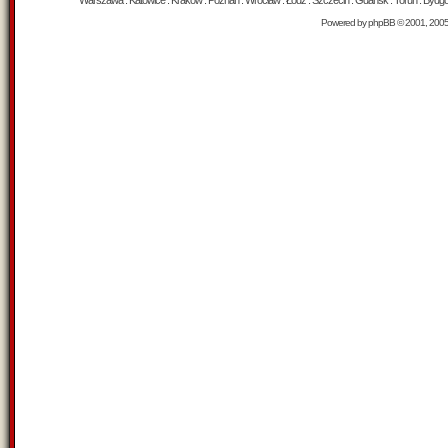
Warszawa : Katowice : Kraków : Poznań : Wrocław : Łódź : Szczecin : Gdańsk : Toruń : Bydgosz
Powered by
phpBB
© 2001, 200