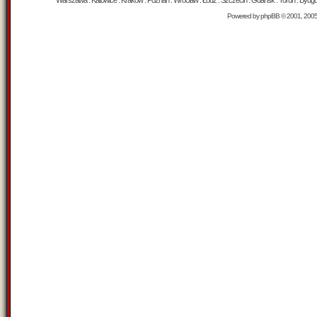
Warszawa : Katowice : Kraków : Poznań : Wrocław : Łódź : Szczecin : Gdańsk : Toruń : Bydgosz
Powered by
phpBB
© 2001, 200