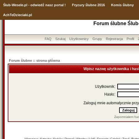
Ślub
-Wesele.pl - odwiedź nasz portal !
Fryzury ślubne 2016
Komis ślubny
AchTeDzieciaki.pl
Forum ślubne Ślub
FAQ
Szukaj
Użytkownicy
Grupy
Rejestracja
Profil
Forum ślubne :: strona główna
Wpisz nazwę użytkownika i has
Użytkownik:
Hasło:
Zaloguj mnie automatycznie przy
Zapomniałem has