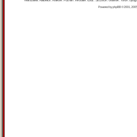
Warszawa : Katowice : Kraków : Poznań : Wrocław : Łódź : Szczecin : Gdańsk : Toruń : Bydgosz
Powered by
phpBB
© 2001, 200