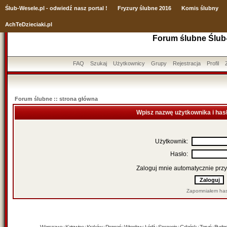
Ślub
-Wesele.pl - odwiedź nasz portal !
Fryzury ślubne 2016
Komis ślubny
AchTeDzieciaki.pl
Forum ślubne Ślub
FAQ
Szukaj
Użytkownicy
Grupy
Rejestracja
Profil
Forum ślubne :: strona główna
Wpisz nazwę użytkownika i has
Użytkownik:
Hasło:
Zaloguj mnie automatycznie przy
Zapomniałem has