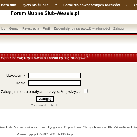
Baza firm
Życzenia ślubne
::
Portal dla nowoczesnych rodziców
-
Ac
Forum ślubne Ślub-Wesele.pl
nicy
Grupy
Rejestracja
Profil
Zaloguj się, by sprawdzić wiadomości
Zaloguj
Wpisz nazwę użytkownika i hasło by się zalogować
Użytkownik:
Hasło:
Zaloguj mnie automatycznie przy każdej wizycie:
Zapomniałem hasła
 : Łódź : Szczecin : Gdańsk : Toruń : Bydgoszcz : Częstochowa : Olsztyn : Rzeszów : Piła : Zielona Góra : Lublin
Powered by
phpBB
© 2001, 2005 phpBB Group