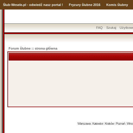
Ślub
-Wesele.pl - odwiedź nasz portal !
Fryzury ślubne 2016
Komis ślubny
FAQ
Szukaj
Użytkow
Forum ślubne :: strona główna
Warszawa : Katowice : Kraków : Poznań : Wrocław