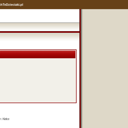
hTeDzieciaki.pl
 : Kielce