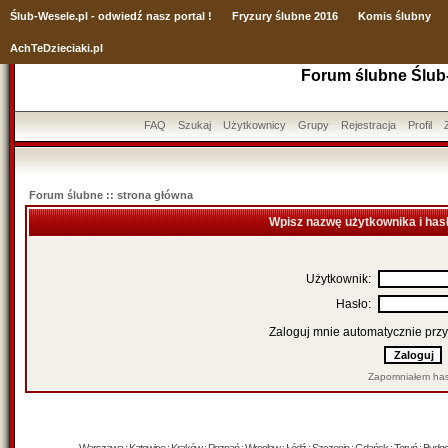
Ślub
-Wesele.pl - odwiedź nasz portal !
Fryzury ślubne 2016
Komis ślubny
AchTeDzieciaki.pl
Forum ślubne Ślub
FAQ
Szukaj
Użytkownicy
Grupy
Rejestracja
Profil
Forum ślubne :: strona główna
Wpisz nazwę użytkownika i has
Użytkownik:
Hasło:
Zaloguj mnie automatycznie przy
Zapomniałem has