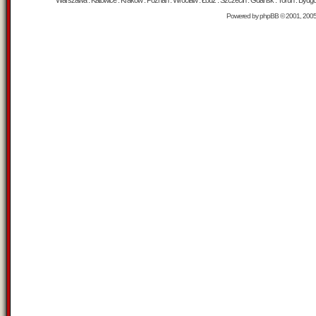
Warszawa : Katowice : Kraków : Poznań : Wrocław : Łódź : Szczecin : Gdańsk : Toruń : Bydgosz
Powered by
phpBB
© 2001, 200