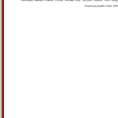
Warszawa : Katowice : Kraków : Poznań : Wrocław : Łódź : Szczecin : Gdańsk : Toruń : Bydgosz
Powered by
phpBB
© 2001, 200