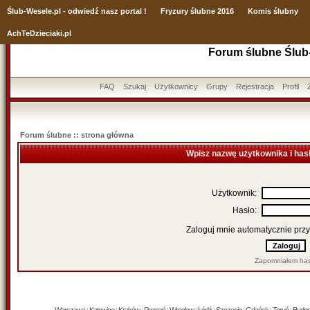
Ślub
-Wesele.pl - odwiedź nasz portal !
Fryzury ślubne 2016
Komis ślubny
AchTeDzieciaki.pl
Forum ślubne Ślub
FAQ
Szukaj
Użytkownicy
Grupy
Rejestracja
Profil
Forum ślubne :: strona główna
Wpisz nazwę użytkownika i has
Użytkownik:
Hasło:
Zaloguj mnie automatycznie przy
Zapomniałem has