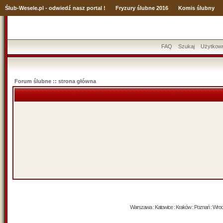
Ślub
-Wesele.pl - odwiedź nasz portal !
Fryzury ślubne 2016
Komis ślubny
FAQ
Szukaj
Użytkow
Forum ślubne :: strona główna
Warszawa : Katowice : Kraków : Poznań : Wrocław