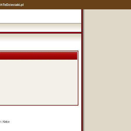
hTeDzieciaki.pl
 : Kielce