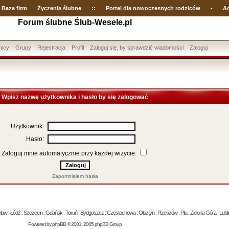
Baza firm
Życzenia ślubne
::
Portal dla nowoczesnych rodziców
-
Ac
Forum ślubne Ślub-Wesele.pl
nicy
Grupy
Rejestracja
Profil
Zaloguj się, by sprawdzić wiadomości
Zaloguj
Wpisz nazwę użytkownika i hasło by się zalogować
Użytkownik:
Hasło:
Zaloguj mnie automatycznie przy każdej wizycie:
Zapomniałem hasła
 : Łódź : Szczecin : Gdańsk : Toruń : Bydgoszcz : Częstochowa : Olsztyn : Rzeszów : Piła : Zielona Góra : Lublin
Powered by
phpBB
© 2001, 2005 phpBB Group