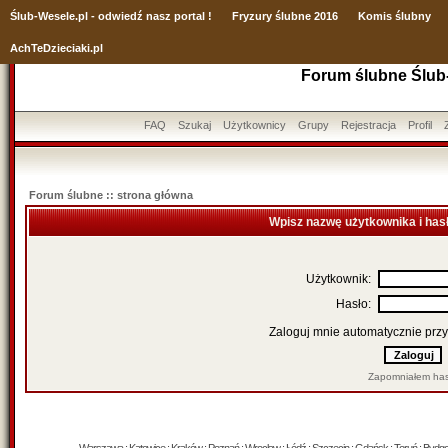
Ślub
-Wesele.pl - odwiedź nasz portal !
Fryzury ślubne 2016
Komis ślubny
AchTeDzieciaki.pl
Forum ślubne Ślub
FAQ
Szukaj
Użytkownicy
Grupy
Rejestracja
Profil
Forum ślubne :: strona główna
Wpisz nazwę użytkownika i has
Użytkownik:
Hasło:
Zaloguj mnie automatycznie przy
Zapomniałem has