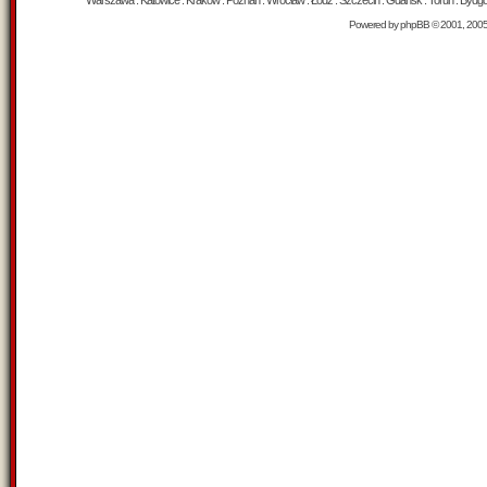
Warszawa : Katowice : Kraków : Poznań : Wrocław : Łódź : Szczecin : Gdańsk : Toruń : Bydgosz
Powered by
phpBB
© 2001, 200