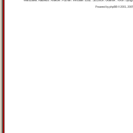
Warszawa : Katowice : Kraków : Poznań : Wrocław : Łódź : Szczecin : Gdańsk : Toruń : Bydgosz
Powered by
phpBB
© 2001, 200