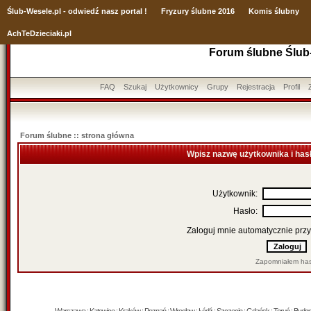
Ślub
-Wesele.pl - odwiedź nasz portal !
Fryzury ślubne 2016
Komis ślubny
AchTeDzieciaki.pl
Forum ślubne Ślub
FAQ
Szukaj
Użytkownicy
Grupy
Rejestracja
Profil
Forum ślubne :: strona główna
Wpisz nazwę użytkownika i has
Użytkownik:
Hasło:
Zaloguj mnie automatycznie przy
Zapomniałem has