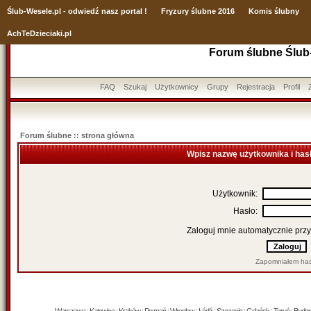
Ślub
-Wesele.pl - odwiedź nasz portal !
Fryzury ślubne 2016
Komis ślubny
AchTeDzieciaki.pl
Forum ślubne Ślub
FAQ
Szukaj
Użytkownicy
Grupy
Rejestracja
Profil
Forum ślubne :: strona główna
Wpisz nazwę użytkownika i has
Użytkownik:
Hasło:
Zaloguj mnie automatycznie przy
Zapomniałem has