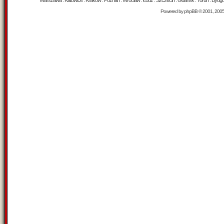
Warszawa : Katowice : Kraków : Poznań : Wrocław : Łódź : Szczecin : Gdańsk : Toruń : Bydgosz
Powered by
phpBB
© 2001, 200