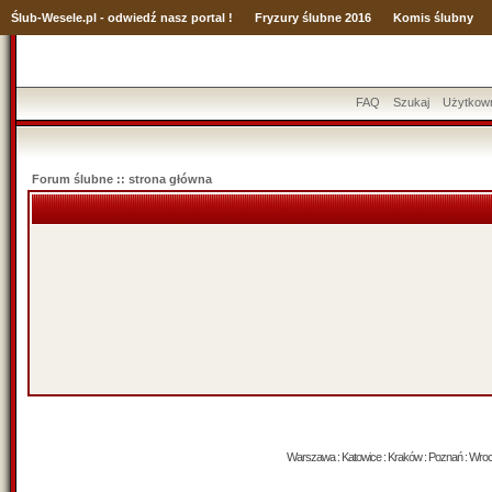
Ślub
-Wesele.pl - odwiedź nasz portal !
Fryzury ślubne 2016
Komis ślubny
FAQ
Szukaj
Użytkow
Forum ślubne :: strona główna
Warszawa : Katowice : Kraków : Poznań : Wrocław