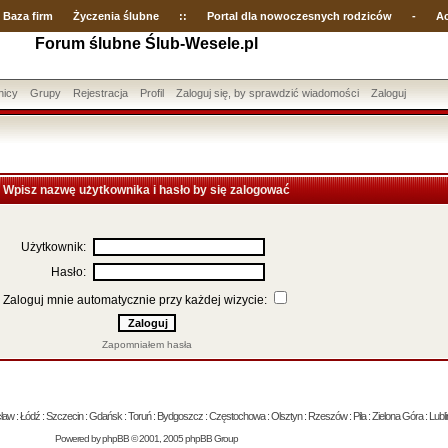
Baza firm
Życzenia ślubne
::
Portal dla nowoczesnych rodziców
-
Ac
Forum ślubne Ślub-Wesele.pl
nicy
Grupy
Rejestracja
Profil
Zaloguj się, by sprawdzić wiadomości
Zaloguj
Wpisz nazwę użytkownika i hasło by się zalogować
Użytkownik:
Hasło:
Zaloguj mnie automatycznie przy każdej wizycie:
Zapomniałem hasła
 : Łódź : Szczecin : Gdańsk : Toruń : Bydgoszcz : Częstochowa : Olsztyn : Rzeszów : Piła : Zielona Góra : Lublin
Powered by
phpBB
© 2001, 2005 phpBB Group