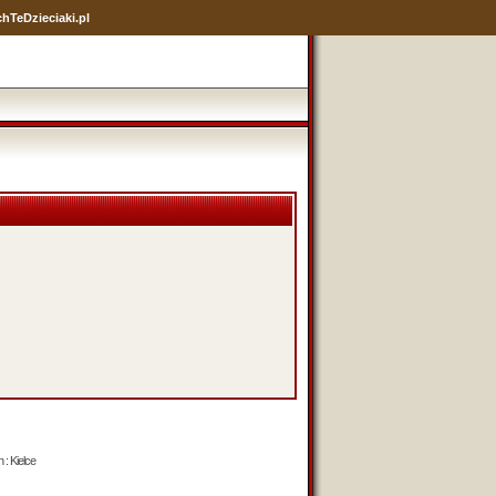
hTeDzieciaki.pl
 : Kielce