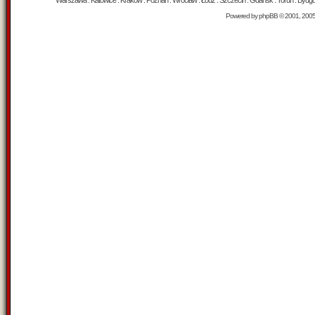
Warszawa : Katowice : Kraków : Poznań : Wrocław : Łódź : Szczecin : Gdańsk : Toruń : Bydgosz
Powered by
phpBB
© 2001, 200