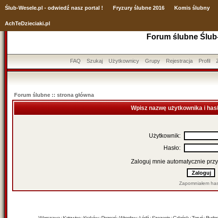
Ślub
-Wesele.pl - odwiedź nasz portal !
Fryzury ślubne 2016
Komis ślubny
AchTeDzieciaki.pl
Forum ślubne Ślub
FAQ
Szukaj
Użytkownicy
Grupy
Rejestracja
Profil
Forum ślubne :: strona główna
Wpisz nazwę użytkownika i has
Użytkownik:
Hasło:
Zaloguj mnie automatycznie przy
Zapomniałem has