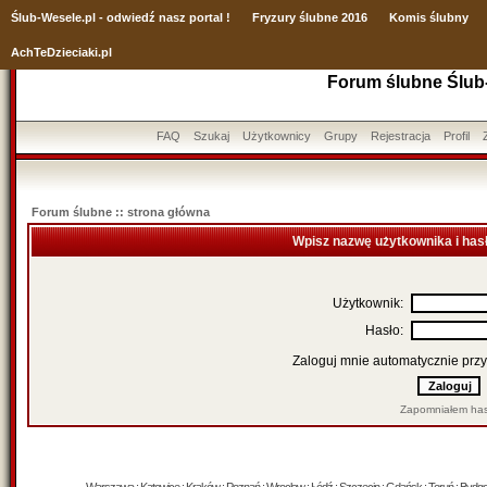
Ślub
-Wesele.pl - odwiedź nasz portal !
Fryzury ślubne 2016
Komis ślubny
AchTeDzieciaki.pl
Forum ślubne Ślub
FAQ
Szukaj
Użytkownicy
Grupy
Rejestracja
Profil
Forum ślubne :: strona główna
Wpisz nazwę użytkownika i has
Użytkownik:
Hasło:
Zaloguj mnie automatycznie przy
Zapomniałem has