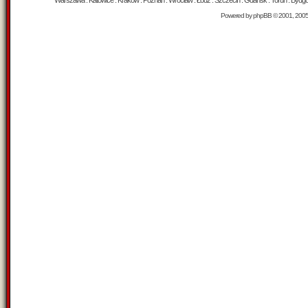
Warszawa : Katowice : Kraków : Poznań : Wrocław : Łódź : Szczecin : Gdańsk : Toruń : Bydgosz
Powered by
phpBB
© 2001, 200