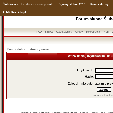
Ślub
-Wesele.pl - odwiedź nasz portal !
Fryzury ślubne 2016
Komis ślubny
AchTeDzieciaki.pl
Forum ślubne Ślub
FAQ
Szukaj
Użytkownicy
Grupy
Rejestracja
Profil
Forum ślubne :: strona główna
Wpisz nazwę użytkownika i has
Użytkownik:
Hasło:
Zaloguj mnie automatycznie przy
Zapomniałem has