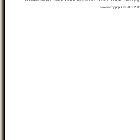
Warszawa : Katowice : Kraków : Poznań : Wrocław : Łódź : Szczecin : Gdańsk : Toruń : Bydgosz
Powered by
phpBB
© 2001, 200