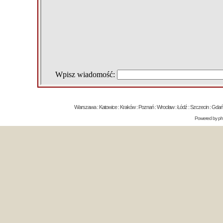
Warszawa : Katowice : Kraków : Poznań : Wrocław : Łódź : Szczecin : Gdańsk 
Powered by
p