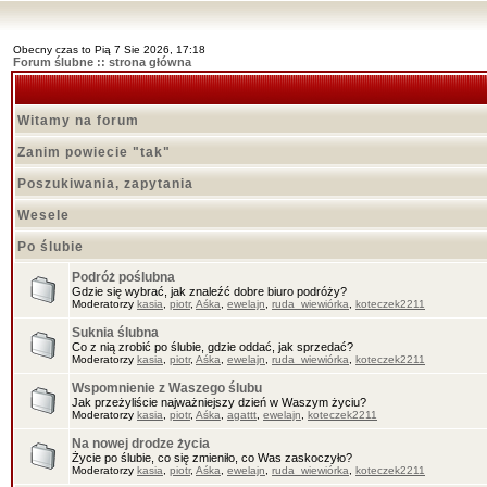
Obecny czas to Pią 7 Sie 2026, 17:18
Forum ślubne :: strona główna
Witamy na forum
Zanim powiecie "tak"
Poszukiwania, zapytania
Wesele
Po ślubie
Podróż poślubna
Gdzie się wybrać, jak znaleźć dobre biuro podróży?
Moderatorzy
kasia
,
piotr
,
Aśka
,
ewelajn
,
ruda_wiewiórka
,
koteczek2211
Suknia ślubna
Co z nią zrobić po ślubie, gdzie oddać, jak sprzedać?
Moderatorzy
kasia
,
piotr
,
Aśka
,
ewelajn
,
ruda_wiewiórka
,
koteczek2211
Wspomnienie z Waszego ślubu
Jak przeżyliście najważniejszy dzień w Waszym życiu?
Moderatorzy
kasia
,
piotr
,
Aśka
,
agattt
,
ewelajn
,
koteczek2211
Na nowej drodze życia
Życie po ślubie, co się zmieniło, co Was zaskoczyło?
Moderatorzy
kasia
,
piotr
,
Aśka
,
ewelajn
,
ruda_wiewiórka
,
koteczek2211