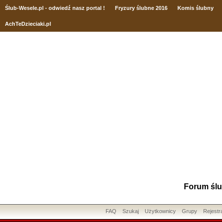
Ślub
-Wesele.pl - odwiedź nasz portal !
Fryzury ślubne 2016
Komis ślubny
AchTeDzieciaki.pl
Forum ślu
FAQ
Szukaj
Użytkownicy
Grupy
Rejestr