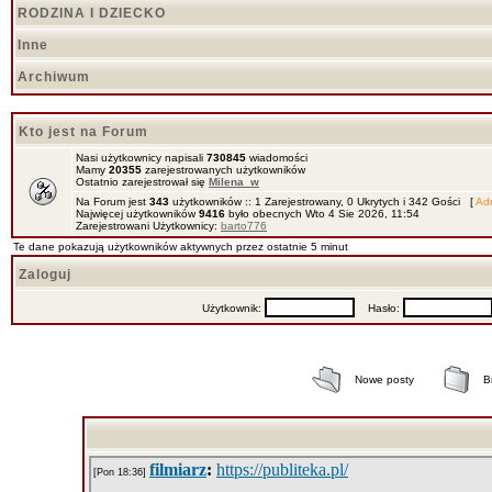
RODZINA I DZIECKO
Inne
Archiwum
Kto jest na Forum
Nasi użytkownicy napisali
730845
wiadomości
Mamy
20355
zarejestrowanych użytkowników
Ostatnio zarejestrował się
Milena_w
Na Forum jest
343
użytkowników :: 1 Zarejestrowany, 0 Ukrytych i 342 Gości [
Adm
Najwięcej użytkowników
9416
było obecnych Wto 4 Sie 2026, 11:54
Zarejestrowani Użytkownicy:
barto776
Te dane pokazują użytkowników aktywnych przez ostatnie 5 minut
Zaloguj
Użytkownik:
Hasło:
Nowe posty
B