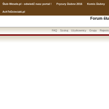
Ślub
-Wesele.pl - odwiedź nasz portal !
Fryzury ślubne 2016
Komis ślubny
AchTeDzieciaki.pl
Forum ślu
FAQ
Szukaj
Użytkownicy
Grupy
Rejestr