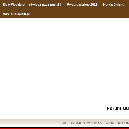
Ślub
-Wesele.pl - odwiedź nasz portal !
Fryzury ślubne 2016
Komis ślubny
AchTeDzieciaki.pl
Forum ślu
FAQ
Szukaj
Użytkownicy
Grupy
Rejestr