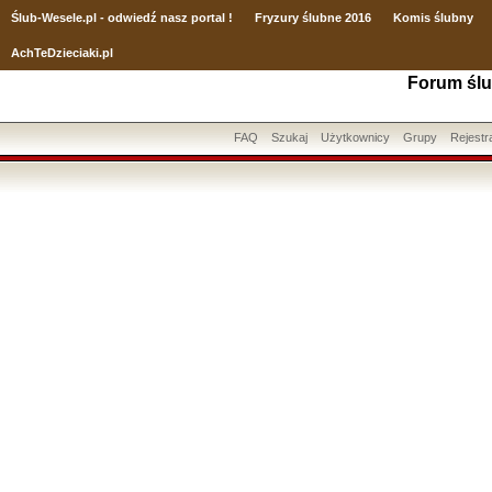
Ślub
-Wesele.pl - odwiedź nasz portal !
Fryzury ślubne 2016
Komis ślubny
AchTeDzieciaki.pl
Forum ślu
FAQ
Szukaj
Użytkownicy
Grupy
Rejestr