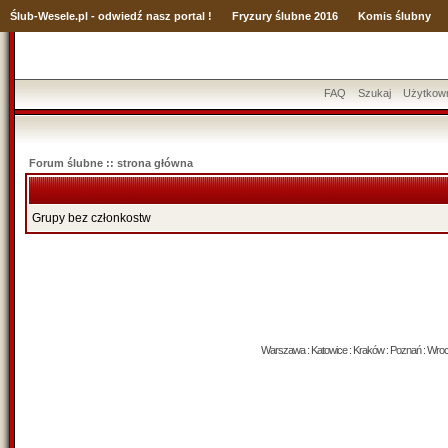
Ślub
-Wesele.pl - odwiedź nasz portal !
Fryzury ślubne 2016
Komis ślubny
FAQ
Szukaj
Użytkow
Forum ślubne :: strona główna
Grupy bez członkostw
Warszawa : Katowice : Kraków : Poznań : Wrocław