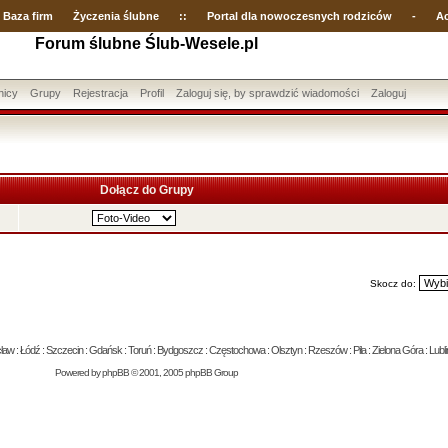
Baza firm
Życzenia ślubne
::
Portal dla nowoczesnych rodziców
-
Ac
Forum ślubne Ślub-Wesele.pl
nicy
Grupy
Rejestracja
Profil
Zaloguj się, by sprawdzić wiadomości
Zaloguj
Dołącz do Grupy
Skocz do:
 : Łódź : Szczecin : Gdańsk : Toruń : Bydgoszcz : Częstochowa : Olsztyn : Rzeszów : Piła : Zielona Góra : Lublin
Powered by
phpBB
© 2001, 2005 phpBB Group