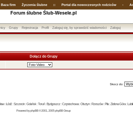
Baza firm
Życzenia ślubne
::
Portal dla nowoczesnych rodziców
-
Ac
Forum ślubne Ślub-Wesele.pl
nicy
Grupy
Rejestracja
Profil
Zaloguj się, by sprawdzić wiadomości
Zaloguj
Dołącz do Grupy
Skocz do:
 : Łódź : Szczecin : Gdańsk : Toruń : Bydgoszcz : Częstochowa : Olsztyn : Rzeszów : Piła : Zielona Góra : Lublin
Powered by
phpBB
© 2001, 2005 phpBB Group