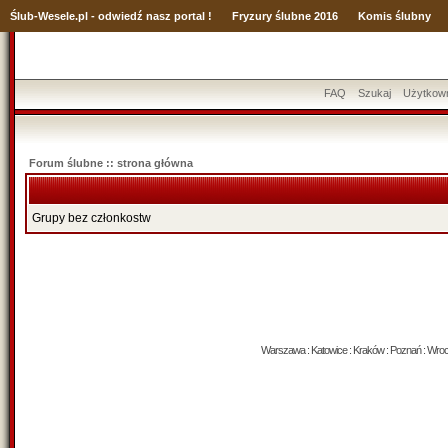
Ślub
-Wesele.pl - odwiedź nasz portal !
Fryzury ślubne 2016
Komis ślubny
FAQ
Szukaj
Użytkow
Forum ślubne :: strona główna
Grupy bez członkostw
Warszawa : Katowice : Kraków : Poznań : Wrocław