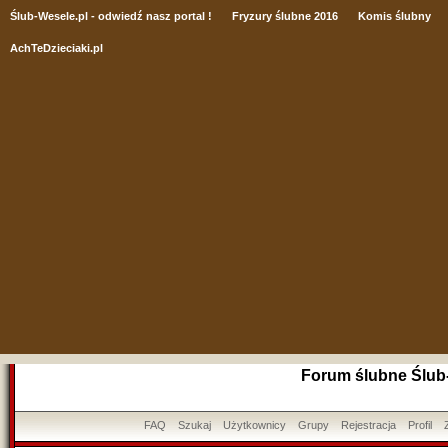
Ślub
-Wesele.pl - odwiedź nasz portal !
Fryzury ślubne 2016
Komis ślubny
AchTeDzieciaki.pl
Forum ślubne Ślub
FAQ
Szukaj
Użytkownicy
Grupy
Rejestracja
Profil