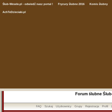
Ślub
-Wesele.pl - odwiedź nasz portal !
Fryzury ślubne 2016
Komis ślubny
AchTeDzieciaki.pl
Forum ślubne Ślub
FAQ
Szukaj
Użytkownicy
Grupy
Rejestracja
Profil