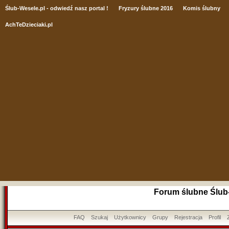
Ślub
-Wesele.pl - odwiedź nasz portal !
Fryzury ślubne 2016
Komis ślubny
AchTeDzieciaki.pl
Forum ślubne Ślub
FAQ
Szukaj
Użytkownicy
Grupy
Rejestracja
Profil