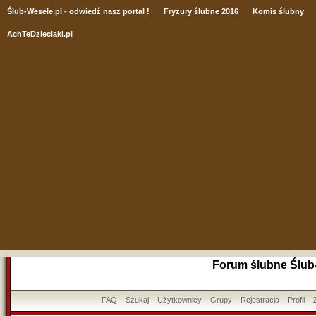
Ślub
-Wesele.pl - odwiedź nasz portal !
Fryzury ślubne 2016
Komis ślubny
AchTeDzieciaki.pl
Forum ślubne Ślub
FAQ
Szukaj
Użytkownicy
Grupy
Rejestracja
Profil