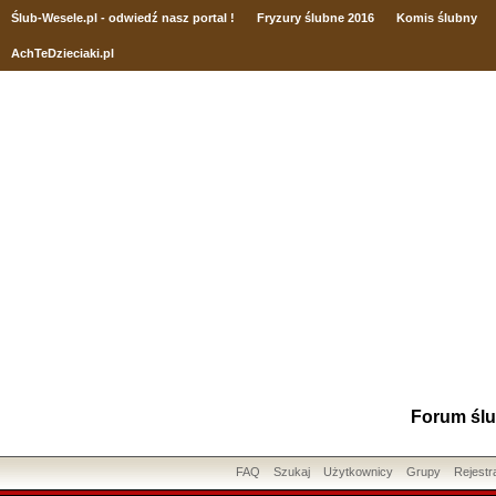
Ślub
-Wesele.pl - odwiedź nasz portal !
Fryzury ślubne 2016
Komis ślubny
AchTeDzieciaki.pl
Forum ślu
FAQ
Szukaj
Użytkownicy
Grupy
Rejestr