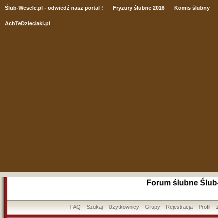
Ślub
-Wesele.pl - odwiedź nasz portal !
Fryzury ślubne 2016
Komis ślubny
AchTeDzieciaki.pl
Forum ślubne Ślub
FAQ
Szukaj
Użytkownicy
Grupy
Rejestracja
Profil