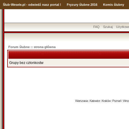
Ślub
-Wesele.pl - odwiedź nasz portal !
Fryzury ślubne 2016
Komis ślubny
FAQ
Szukaj
Użytkow
Forum ślubne :: strona główna
Grupy bez członkostw
Warszawa : Katowice : Kraków : Poznań : Wrocław