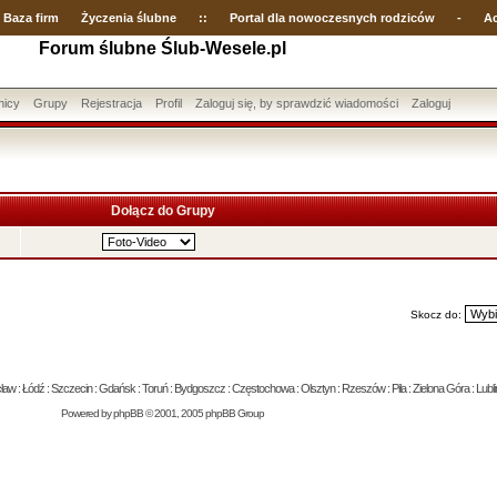
Baza firm
Życzenia ślubne
::
Portal dla nowoczesnych rodziców
-
Ac
Forum ślubne Ślub-Wesele.pl
nicy
Grupy
Rejestracja
Profil
Zaloguj się, by sprawdzić wiadomości
Zaloguj
Dołącz do Grupy
Skocz do:
 : Łódź : Szczecin : Gdańsk : Toruń : Bydgoszcz : Częstochowa : Olsztyn : Rzeszów : Piła : Zielona Góra : Lublin
Powered by
phpBB
© 2001, 2005 phpBB Group