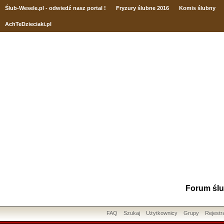
Ślub
-Wesele.pl - odwiedź nasz portal !
Fryzury ślubne 2016
Komis ślubny
AchTeDzieciaki.pl
Forum ślu
FAQ
Szukaj
Użytkownicy
Grupy
Rejestr