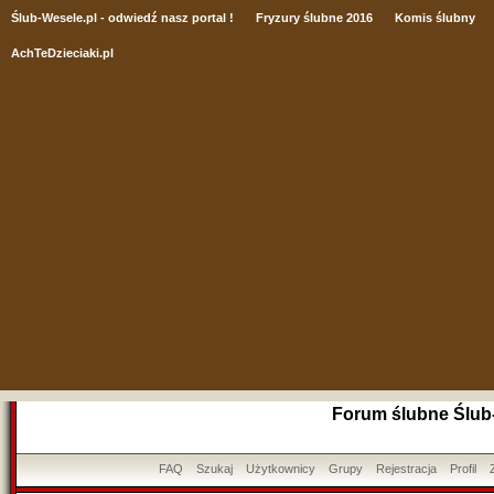
Ślub
-Wesele.pl - odwiedź nasz portal !
Fryzury ślubne 2016
Komis ślubny
AchTeDzieciaki.pl
Forum ślubne Ślub
FAQ
Szukaj
Użytkownicy
Grupy
Rejestracja
Profil