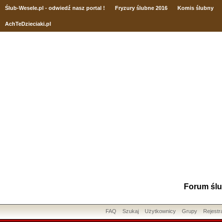
Ślub
-Wesele.pl - odwiedź nasz portal !
Fryzury ślubne 2016
Komis ślubny
AchTeDzieciaki.pl
Forum ślu
FAQ
Szukaj
Użytkownicy
Grupy
Rejestr