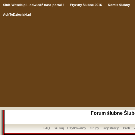
Ślub
-Wesele.pl - odwiedź nasz portal !
Fryzury ślubne 2016
Komis ślubny
AchTeDzieciaki.pl
Forum ślubne Ślub
FAQ
Szukaj
Użytkownicy
Grupy
Rejestracja
Profil