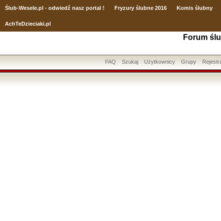
Ślub
-Wesele.pl - odwiedź nasz portal !
Fryzury ślubne 2016
Komis ślubny
AchTeDzieciaki.pl
Forum ślu
FAQ
Szukaj
Użytkownicy
Grupy
Rejestr