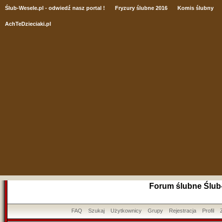
Ślub
-Wesele.pl - odwiedź nasz portal !
Fryzury ślubne 2016
Komis ślubny
AchTeDzieciaki.pl
Forum ślubne Ślub
FAQ
Szukaj
Użytkownicy
Grupy
Rejestracja
Profil