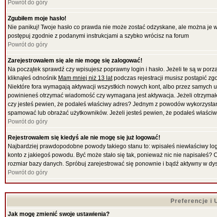
Powrót do góry
Zgubiłem moje hasło!
Nie panikuj! Twoje hasło co prawda nie może zostać odzyskane, ale można je wyc
postępuj zgodnie z podanymi instrukcjami a szybko wrócisz na forum
Powrót do góry
Zarejestrowałem się ale nie mogę się zalogować!
Na początek sprawdź czy wpisujesz poprawny login i hasło. Jeżeli te są w por
kliknąłeś odnośnik
Mam mniej niż 13 lat
podczas rejestracji musisz postąpić zgo
Niektóre fora wymagają aktywacji wszystkich nowych kont, albo przez samych uż
powinieneś otrzymać wiadomość czy wymagana jest aktywacja. Jeżeli otrzymałeś 
czy jesteś pewien, że podałeś właściwy adres? Jednym z powodów wykorzystani
spamować lub obrażać użytkowników. Jeżeli jesteś pewien, że podałeś właściwy
Powrót do góry
Rejestrowałem się kiedyś ale nie mogę się już logować!
Najbardziej prawdopodobne powody takiego stanu to: wpisałeś niewłaściwy login i
konto z jakiegoś powodu. Być może stało się tak, ponieważ nic nie napisałeś? 
rozmiar bazy danych. Spróbuj zarejestrować się ponownie i bądź aktywny w dy
Powrót do góry
Preferencje i
Jak mogę zmienić swoje ustawienia?