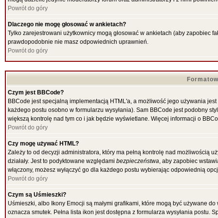
Powrót do góry
Dlaczego nie mogę głosować w ankietach?
Tylko zarejestrowani użytkownicy mogą głosować w ankietach (aby zapobiec fał
prawdopodobnie nie masz odpowiednich uprawnień.
Powrót do góry
Formatow
Czym jest BBCode?
BBCode jest specjalną implementacją HTML'a, a możliwość jego używania jest
każdego postu osobno w formularzu wysyłania). Sam BBCode jest podobny stylow
większą kontrolę nad tym co i jak będzie wyświetlane. Więcej informacji o BBC
Powrót do góry
Czy mogę używać HTML?
Zależy to od decyzji administratora, który ma pełną kontrolę nad możliwością
działały. Jest to podyktowane względami
bezpieczeństwa
, aby zapobiec wstawia
włączony, możesz wyłączyć go dla każdego postu wybierając odpowiednią opcję
Powrót do góry
Czym są Uśmieszki?
Uśmieszki, albo Ikony Emocji są małymi grafikami, które mogą być używane do w
oznacza smutek. Pełna lista ikon jest dostępna z formularza wysyłania postu.