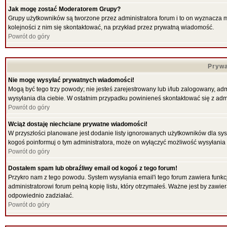
Jak mogę zostać Moderatorem Grupy?
Grupy użytkowników są tworzone przez administratora forum i to on wyznacza 
kolejności z nim się skontaktować, na przykład przez prywatną wiadomość.
Powrót do góry
Prywa
Nie mogę wysyłać prywatnych wiadomości!
Mogą być tego trzy powody; nie jesteś zarejestrowany lub i/lub zalogowany, ad
wysyłania dla ciebie. W ostatnim przypadku powinieneś skontaktować się z admi
Powrót do góry
Wciąż dostaję niechciane prywatne wiadomości!
W przyszłości planowane jest dodanie listy ignorowanych użytkowników dla sy
kogoś poinformuj o tym administratora, może on wyłączyć możliwość wysyłani
Powrót do góry
Dostałem spam lub obraźliwy email od kogoś z tego forum!
Przykro nam z tego powodu. System wysyłania email'i tego forum zawiera funkcje 
administratorowi forum pełną kopię listu, który otrzymałeś. Ważne jest by zawi
odpowiednio zadziałać.
Powrót do góry