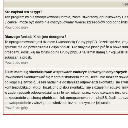
Sp
Kto napisał ten skrypt?
Ten program (w niezmodyfikowanej formie) został stworzony, opublikowany i je
Licence i może być dowolnie dystrybuowany. Więcej szczegółów pod odnośnik
Powrót do góry
Dlaczego funkcja X nie jest dostępna?
To oprogramowanie jest dziełem i własnością Grupy phpBB. Jeżeli sądzisz, że 
sprawie ma do powiedzenia Grupa phpBB. Prosimy nie pisać próśb o nowe funk
prośbami. Poszukaj na forum opinii Grupy phpBB na temat danej funkcji, jeśli
zgłaszania prośb.
Powrót do góry
Z kim mam się skontaktować w sprawach nadużyć i prawnych dotyczących
Powinieneś skontaktować się z administratorem forum. Jeżeli nie możesz dowied
do kogo się zwrócić. Jeżeli nadal nie dostaniesz odpowiedzi skontaktuj się z w
kont (republika.pl, wp.pl, hg.pl, phg.pl itp.) skontaktuj się z działem nadużyć 
w żaden sposób odpowiedzialna za to jak, gdzie i przez kogo używane jest f
bezpośrednio ze stroną phpbb.com lub oprogramowaniem phpBB. Jeśli napiszes
prawdopodobnie zwięzłą odpowiedź lub też nie otrzymasz jej wcale.
Powrót do góry