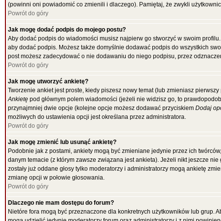
(powinni oni powiadomić co zmienili i dlaczego). Pamiętaj, że zwykli użytkowni
Powrót do góry
Jak mogę dodać podpis do mojego postu?
Aby dodać podpis do wiadomości musisz najpierw go stworzyć w swoim profilu.
aby dodać podpis. Możesz także domyślnie dodawać podpis do wszystkich swo
post możesz zadecydować o nie dodawaniu do niego podpisu, przez odznaczen
Powrót do góry
Jak mogę utworzyć ankietę?
Tworzenie ankiet jest proste, kiedy piszesz nowy temat (lub zmieniasz pierwsz
Ankietę
pod głównym polem wiadomości (jeżeli nie widzisz go, to prawdopodobni
przynajmniej dwie opcje (kolejne opcje możesz dodawać przyciskiem
Dodaj op
możliwych do ustawienia opcji jest określana przez administratora.
Powrót do góry
Jak mogę zmienić lub usunąć ankietę?
Podobnie jak z postami, ankiety mogą być zmieniane jedynie przez ich twórców
danym temacie (z którym zawsze związana jest ankieta). Jeżeli nikt jeszcze nie
zostały już oddane głosy tylko moderatorzy i administratorzy mogą ankietę zmi
zmianę opcji w połowie głosowania.
Powrót do góry
Dlaczego nie mam dostępu do forum?
Nietóre fora mogą być przeznaczone dla konkretnych użytkowników lub grup. Aby
mogą udzielić jedynie moderatorzy forum oraz administratorzy i z nimi powinie