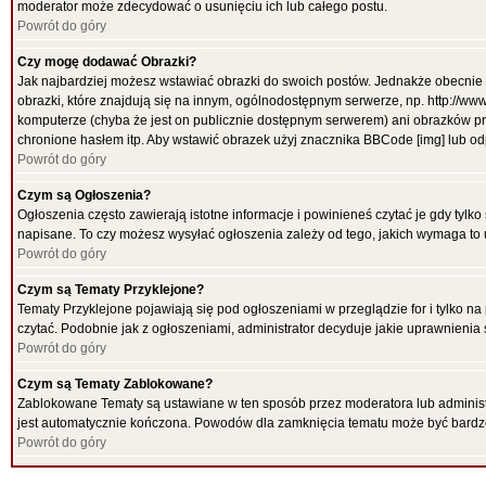
moderator może zdecydować o usunięciu ich lub całego postu.
Powrót do góry
Czy mogę dodawać Obrazki?
Jak najbardziej możesz wstawiać obrazki do swoich postów. Jednakże obecnie 
obrazki, które znajdują się na innym, ogólnodostępnym serwerze, np. http://ww
komputerze (chyba że jest on publicznie dostępnym serwerem) ani obrazków p
chronione hasłem itp. Aby wstawić obrazek użyj znacznika BBCode [img] lub od
Powrót do góry
Czym są Ogłoszenia?
Ogłoszenia często zawierają istotne informacje i powinieneś czytać je gdy tylko
napisane. To czy możesz wysyłać ogłoszenia zależy od tego, jakich wymaga to 
Powrót do góry
Czym są Tematy Przyklejone?
Tematy Przyklejone pojawiają się pod ogłoszeniami w przeglądzie for i tylko na
czytać. Podobnie jak z ogłoszeniami, administrator decyduje jakie uprawnieni
Powrót do góry
Czym są Tematy Zablokowane?
Zablokowane Tematy są ustawiane w ten sposób przez moderatora lub administr
jest automatycznie kończona. Powodów dla zamknięcia tematu może być bardz
Powrót do góry