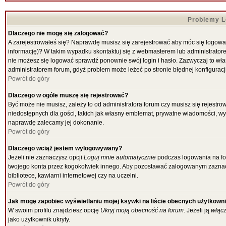
Problemy Lo
Dlaczego nie mogę się zalogować?
A zarejestrowałeś się? Naprawdę musisz się zarejestrować aby móc się logować
informację)? W takim wypadku skontaktuj się z webmasterem lub administratorem
nie możesz się logować sprawdź ponownie swój login i hasło. Zazwyczaj to właśni
administratorem forum, gdyż problem może leżeć po stronie błędnej konfiguracji
Powrót do góry
Dlaczego w ogóle muszę się rejestrować?
Być może nie musisz, zależy to od administratora forum czy musisz się rejestr
niedostępnych dla gości, takich jak własny emblemat, prywatne wiadomości, wysy
naprawdę zalecamy jej dokonanie.
Powrót do góry
Dlaczego wciąż jestem wylogowywany?
Jeżeli nie zaznaczysz opcji
Loguj mnie automatycznie
podczas logowania na f
twojego konta przez kogokolwiek innego. Aby pozostawać zalogowanym zaznacz 
bibliotece, kawiarni internetowej czy na uczelni.
Powrót do góry
Jak mogę zapobiec wyświetlaniu mojej ksywki na liście obecnych użytkown
W swoim profilu znajdziesz opcję
Ukryj moją obecność na forum
. Jeżeli ją
włąc
jako użytkownik ukryty.