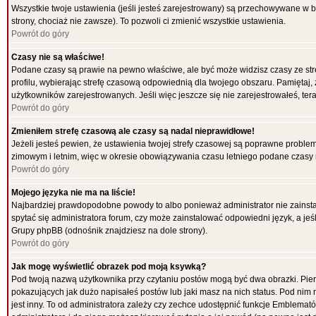
Wszystkie twoje ustawienia (jeśli jesteś zarejestrowany) są przechowywane w b
strony, chociaż nie zawsze). To pozwoli ci zmienić wszystkie ustawienia.
Powrót do góry
Czasy nie są właściwe!
Podane czasy są prawie na pewno właściwe, ale być może widzisz czasy ze strefy
profilu, wybierając strefę czasową odpowiednią dla twojego obszaru. Pamiętaj,
użytkowników zarejestrowanych. Jeśli więc jeszcze się nie zarejestrowałeś, tera
Powrót do góry
Zmieniłem strefę czasową ale czasy są nadal nieprawidłowe!
Jeżeli jesteś pewien, że ustawienia twojej strefy czasowej są poprawne probl
zimowym i letnim, więc w okresie obowiązywania czasu letniego podane czasy 
Powrót do góry
Mojego języka nie ma na liście!
Najbardziej prawdopodobne powody to albo ponieważ administrator nie zainstal
spytać się administratora forum, czy może zainstalować odpowiedni język, a jeśl
Grupy phpBB (odnośnik znajdziesz na dole strony).
Powrót do góry
Jak mogę wyświetlić obrazek pod moją ksywką?
Pod twoją nazwą użytkownika przy czytaniu postów mogą być dwa obrazki. Pier
pokazujących jak dużo napisałeś postów lub jaki masz na nich status. Pod ni
jest inny. To od administratora zależy czy zechce udostępnić funkcje Emblematów 