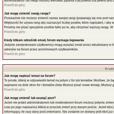
administratora i do niego możesz kierować pytania o jej powód (na pewno jest d
Powrót do góry
Jak mogę zmienić swoją rangę?
Przeważnie nie możesz zmienić nazwy swojej rangi (pojawiają się one pod nazw
Większość for używa rang aby zaznaczyć liczbę postów, które napisałeś, i aby 
Prosimy nie pisać specjalnie postów tylko po to, aby otrzymać wyższą rangę. W 
Powrót do góry
Kiedy klikam odnośnik email, forum wymaga logowania
Jedynie zarejestrowani użytkownicy mogą wysyłać email przez wbudowany w for
adresów na forum przez anonimowych użytkowników.
Powrót do góry
Prob
Jak mogę napisać temat na forum?
To proste, kliknij w odpowiedni temat na jedym z for lub tematów. Możliwe, że 
wypisane na dole stron for i tematów (lista
Możesz pisać nowe tematy, Możesz gł
Powrót do góry
Jak mogę zmienić lub usunąć post?
Jeżeli nie jesteś administratorem lub moderatorem forum możesz jedynie zmieni
czas po jego napisaniu) kliknij w przycisk
zmień
przy danym poście. Jeżeli ktoś 
informujący, ile razy dany post zmieniano. Nie zostanie on dodany jeśli ktoś ju