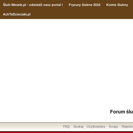
Ślub
-Wesele.pl - odwiedź nasz portal !
Fryzury ślubne 2016
Komis ślubny
AchTeDzieciaki.pl
Forum ślu
FAQ
Szukaj
Użytkownicy
Grupy
Rejestr