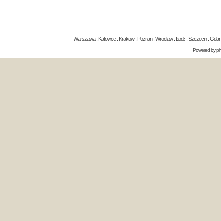
Warszawa : Katowice : Kraków : Poznań : Wrocław : Łódź : Szczecin : Gdańsk 
Powered by
p