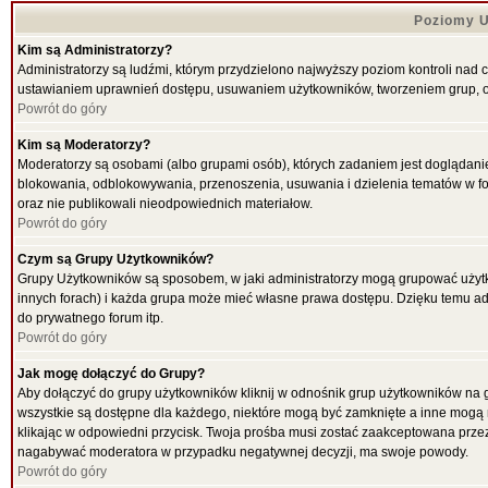
Poziomy U
Kim są Administratorzy?
Administratorzy są ludźmi, którym przydzielono najwyższy poziom kontroli nad 
ustawianiem uprawnień dostępu, usuwaniem użytkowników, tworzeniem grup, ok
Powrót do góry
Kim są Moderatorzy?
Moderatorzy są osobami (albo grupami osób), których zadaniem jest doglądani
blokowania, odblokowywania, przenoszenia, usuwania i dzielenia tematów w for
oraz nie publikowali nieodpowiednich materiałow.
Powrót do góry
Czym są Grupy Użytkowników?
Grupy Użytkowników są sposobem, w jaki administratorzy mogą grupować użytk
innych forach) i każda grupa może mieć własne prawa dostępu. Dzięku temu ad
do prywatnego forum itp.
Powrót do góry
Jak mogę dołączyć do Grupy?
Aby dołączyć do grupy użytkowników kliknij w odnośnik grup użytkowników na g
wszystkie są dostępne dla każdego, niektóre mogą być zamknięte a inne mogą 
klikając w odpowiedni przycisk. Twoja prośba musi zostać zaakceptowana przez
nagabywać moderatora w przypadku negatywnej decyzji, ma swoje powody.
Powrót do góry