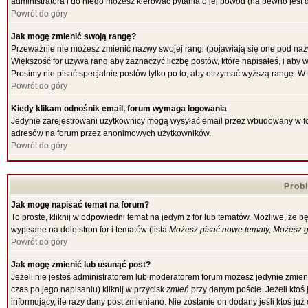
administratora i do niego możesz kierować pytania o jej powód (na pewno jest d
Powrót do góry
Jak mogę zmienić swoją rangę?
Przeważnie nie możesz zmienić nazwy swojej rangi (pojawiają się one pod nazw
Większość for używa rang aby zaznaczyć liczbę postów, które napisałeś, i aby 
Prosimy nie pisać specjalnie postów tylko po to, aby otrzymać wyższą rangę. W 
Powrót do góry
Kiedy klikam odnośnik email, forum wymaga logowania
Jedynie zarejestrowani użytkownicy mogą wysyłać email przez wbudowany w for
adresów na forum przez anonimowych użytkowników.
Powrót do góry
Prob
Jak mogę napisać temat na forum?
To proste, kliknij w odpowiedni temat na jedym z for lub tematów. Możliwe, że 
wypisane na dole stron for i tematów (lista
Możesz pisać nowe tematy, Możesz gł
Powrót do góry
Jak mogę zmienić lub usunąć post?
Jeżeli nie jesteś administratorem lub moderatorem forum możesz jedynie zmieni
czas po jego napisaniu) kliknij w przycisk
zmień
przy danym poście. Jeżeli ktoś 
informujący, ile razy dany post zmieniano. Nie zostanie on dodany jeśli ktoś ju