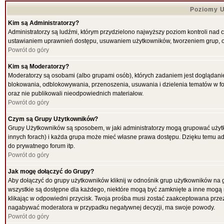
Poziomy U
Kim są Administratorzy?
Administratorzy są ludźmi, którym przydzielono najwyższy poziom kontroli nad 
ustawianiem uprawnień dostępu, usuwaniem użytkowników, tworzeniem grup, ok
Powrót do góry
Kim są Moderatorzy?
Moderatorzy są osobami (albo grupami osób), których zadaniem jest doglądani
blokowania, odblokowywania, przenoszenia, usuwania i dzielenia tematów w for
oraz nie publikowali nieodpowiednich materiałow.
Powrót do góry
Czym są Grupy Użytkowników?
Grupy Użytkowników są sposobem, w jaki administratorzy mogą grupować użytk
innych forach) i każda grupa może mieć własne prawa dostępu. Dzięku temu ad
do prywatnego forum itp.
Powrót do góry
Jak mogę dołączyć do Grupy?
Aby dołączyć do grupy użytkowników kliknij w odnośnik grup użytkowników na g
wszystkie są dostępne dla każdego, niektóre mogą być zamknięte a inne mogą 
klikając w odpowiedni przycisk. Twoja prośba musi zostać zaakceptowana przez
nagabywać moderatora w przypadku negatywnej decyzji, ma swoje powody.
Powrót do góry