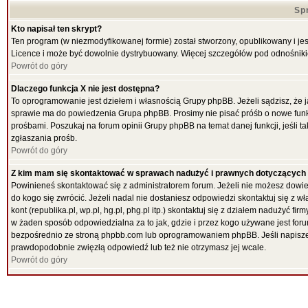
Sp
Kto napisał ten skrypt?
Ten program (w niezmodyfikowanej formie) został stworzony, opublikowany i je
Licence i może być dowolnie dystrybuowany. Więcej szczegółów pod odnośnik
Powrót do góry
Dlaczego funkcja X nie jest dostępna?
To oprogramowanie jest dziełem i własnością Grupy phpBB. Jeżeli sądzisz, że 
sprawie ma do powiedzenia Grupa phpBB. Prosimy nie pisać próśb o nowe funk
prośbami. Poszukaj na forum opinii Grupy phpBB na temat danej funkcji, jeśli
zgłaszania prośb.
Powrót do góry
Z kim mam się skontaktować w sprawach nadużyć i prawnych dotyczących
Powinieneś skontaktować się z administratorem forum. Jeżeli nie możesz dowied
do kogo się zwrócić. Jeżeli nadal nie dostaniesz odpowiedzi skontaktuj się z w
kont (republika.pl, wp.pl, hg.pl, phg.pl itp.) skontaktuj się z działem nadużyć 
w żaden sposób odpowiedzialna za to jak, gdzie i przez kogo używane jest f
bezpośrednio ze stroną phpbb.com lub oprogramowaniem phpBB. Jeśli napiszes
prawdopodobnie zwięzłą odpowiedź lub też nie otrzymasz jej wcale.
Powrót do góry