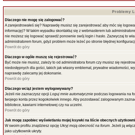
Problemy Lo
Dlaczego nie mogę się zalogować?
A zarejestrowałeś się? Naprawdę musisz się zarejestrować aby móc się logować
informację)? W takim wypadku skontaktuj się z webmasterem lub administratorem
nie możesz się logować sprawdź ponownie swój login i hasło. Zazwyczaj to właśni
administratorem forum, gdyż problem może leżeć po stronie błędnej konfiguracji
Powrót do góry
Dlaczego w ogóle muszę się rejestrować?
Być może nie musisz, zależy to od administratora forum czy musisz się rejestr
niedostępnych dla gości, takich jak własny emblemat, prywatne wiadomości, wysy
naprawdę zalecamy jej dokonanie.
Powrót do góry
Dlaczego wciąż jestem wylogowywany?
Jeżeli nie zaznaczysz opcji
Loguj mnie automatycznie
podczas logowania na f
twojego konta przez kogokolwiek innego. Aby pozostawać zalogowanym zaznacz 
bibliotece, kawiarni internetowej czy na uczelni.
Powrót do góry
Jak mogę zapobiec wyświetlaniu mojej ksywki na liście obecnych użytkown
W swoim profilu znajdziesz opcję
Ukryj moją obecność na forum
. Jeżeli ją
włąc
jako użytkownik ukryty.