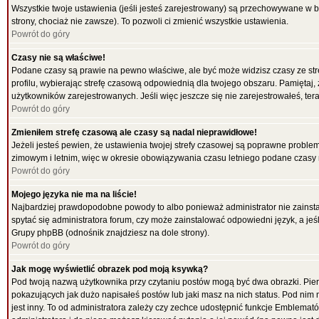
Wszystkie twoje ustawienia (jeśli jesteś zarejestrowany) są przechowywane w b
strony, chociaż nie zawsze). To pozwoli ci zmienić wszystkie ustawienia.
Powrót do góry
Czasy nie są właściwe!
Podane czasy są prawie na pewno właściwe, ale być może widzisz czasy ze strefy
profilu, wybierając strefę czasową odpowiednią dla twojego obszaru. Pamiętaj,
użytkowników zarejestrowanych. Jeśli więc jeszcze się nie zarejestrowałeś, tera
Powrót do góry
Zmieniłem strefę czasową ale czasy są nadal nieprawidłowe!
Jeżeli jesteś pewien, że ustawienia twojej strefy czasowej są poprawne probl
zimowym i letnim, więc w okresie obowiązywania czasu letniego podane czasy 
Powrót do góry
Mojego języka nie ma na liście!
Najbardziej prawdopodobne powody to albo ponieważ administrator nie zainstal
spytać się administratora forum, czy może zainstalować odpowiedni język, a jeśl
Grupy phpBB (odnośnik znajdziesz na dole strony).
Powrót do góry
Jak mogę wyświetlić obrazek pod moją ksywką?
Pod twoją nazwą użytkownika przy czytaniu postów mogą być dwa obrazki. Pier
pokazujących jak dużo napisałeś postów lub jaki masz na nich status. Pod ni
jest inny. To od administratora zależy czy zechce udostępnić funkcje Emblematów 