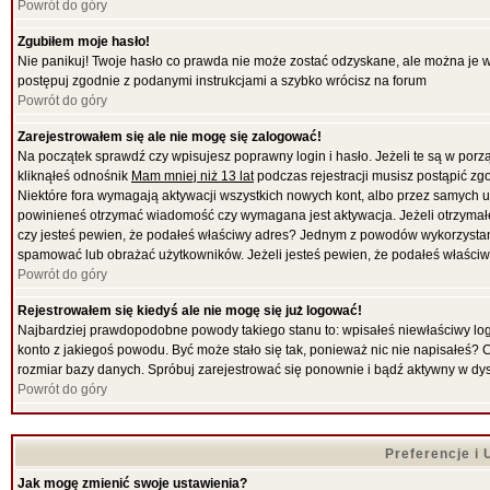
Powrót do góry
Zgubiłem moje hasło!
Nie panikuj! Twoje hasło co prawda nie może zostać odzyskane, ale można je wyc
postępuj zgodnie z podanymi instrukcjami a szybko wrócisz na forum
Powrót do góry
Zarejestrowałem się ale nie mogę się zalogować!
Na początek sprawdź czy wpisujesz poprawny login i hasło. Jeżeli te są w por
kliknąłeś odnośnik
Mam mniej niż 13 lat
podczas rejestracji musisz postąpić zgo
Niektóre fora wymagają aktywacji wszystkich nowych kont, albo przez samych uż
powinieneś otrzymać wiadomość czy wymagana jest aktywacja. Jeżeli otrzymałeś 
czy jesteś pewien, że podałeś właściwy adres? Jednym z powodów wykorzystani
spamować lub obrażać użytkowników. Jeżeli jesteś pewien, że podałeś właściwy
Powrót do góry
Rejestrowałem się kiedyś ale nie mogę się już logować!
Najbardziej prawdopodobne powody takiego stanu to: wpisałeś niewłaściwy login i
konto z jakiegoś powodu. Być może stało się tak, ponieważ nic nie napisałeś? 
rozmiar bazy danych. Spróbuj zarejestrować się ponownie i bądź aktywny w dy
Powrót do góry
Preferencje i
Jak mogę zmienić swoje ustawienia?