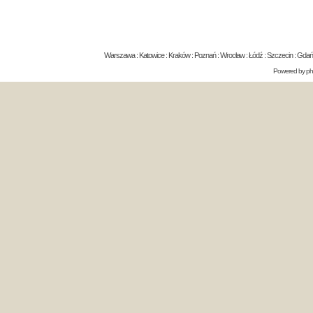
Warszawa : Katowice : Kraków : Poznań : Wrocław : Łódź : Szczecin : Gdańsk 
Powered by
p