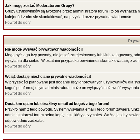
Jak mogę zostać Moderatorem Grupy?
Grupy użytkowników są tworzone przez administratora forum i to on wyznacza 
kolejności z nim się skontaktować, na przykład przez prywatną wiadomość.
Powrót do góry
Prywa
Nie mogę wysyłać prywatnych wiadomości!
Mogą być tego trzy powody; nie jesteś zarejestrowany lub i/lub zalogowany, ad
wysyłania dla ciebie. W ostatnim przypadku powinieneś skontaktować się z admi
Powrót do góry
Wciąż dostaję niechciane prywatne wiadomości!
W przyszłości planowane jest dodanie listy ignorowanych użytkowników dla sy
kogoś poinformuj o tym administratora, może on wyłączyć możliwość wysyłani
Powrót do góry
Dostałem spam lub obraźliwy email od kogoś z tego forum!
Przykro nam z tego powodu. System wysyłania email'i tego forum zawiera funkcje 
administratorowi forum pełną kopię listu, który otrzymałeś. Ważne jest by zawi
odpowiednio zadziałać.
Powrót do góry