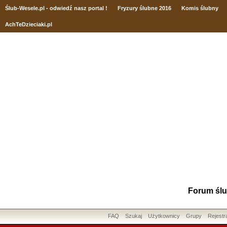
Ślub
-Wesele.pl - odwiedź nasz portal !
Fryzury ślubne 2016
Komis ślubny
AchTeDzieciaki.pl
Forum ślu
FAQ
Szukaj
Użytkownicy
Grupy
Rejestr