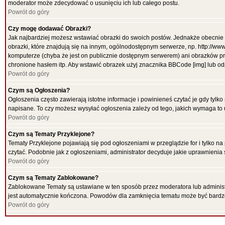
moderator może zdecydować o usunięciu ich lub całego postu.
Powrót do góry
Czy mogę dodawać Obrazki?
Jak najbardziej możesz wstawiać obrazki do swoich postów. Jednakże obecnie 
obrazki, które znajdują się na innym, ogólnodostępnym serwerze, np. http://ww
komputerze (chyba że jest on publicznie dostępnym serwerem) ani obrazków p
chronione hasłem itp. Aby wstawić obrazek użyj znacznika BBCode [img] lub od
Powrót do góry
Czym są Ogłoszenia?
Ogłoszenia często zawierają istotne informacje i powinieneś czytać je gdy tylko
napisane. To czy możesz wysyłać ogłoszenia zależy od tego, jakich wymaga to 
Powrót do góry
Czym są Tematy Przyklejone?
Tematy Przyklejone pojawiają się pod ogłoszeniami w przeglądzie for i tylko na
czytać. Podobnie jak z ogłoszeniami, administrator decyduje jakie uprawnieni
Powrót do góry
Czym są Tematy Zablokowane?
Zablokowane Tematy są ustawiane w ten sposób przez moderatora lub administr
jest automatycznie kończona. Powodów dla zamknięcia tematu może być bardz
Powrót do góry