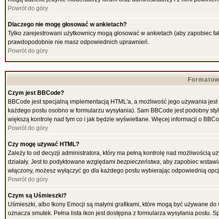
Powrót do góry
Dlaczego nie mogę głosować w ankietach?
Tylko zarejestrowani użytkownicy mogą głosować w ankietach (aby zapobiec fał
prawdopodobnie nie masz odpowiednich uprawnień.
Powrót do góry
Formatow
Czym jest BBCode?
BBCode jest specjalną implementacją HTML'a, a możliwość jego używania jest
każdego postu osobno w formularzu wysyłania). Sam BBCode jest podobny stylow
większą kontrolę nad tym co i jak będzie wyświetlane. Więcej informacji o BBC
Powrót do góry
Czy mogę używać HTML?
Zależy to od decyzji administratora, który ma pełną kontrolę nad możliwością
działały. Jest to podyktowane względami
bezpieczeństwa
, aby zapobiec wstawia
włączony, możesz wyłączyć go dla każdego postu wybierając odpowiednią opcję
Powrót do góry
Czym są Uśmieszki?
Uśmieszki, albo Ikony Emocji są małymi grafikami, które mogą być używane do w
oznacza smutek. Pełna lista ikon jest dostępna z formularza wysyłania postu.