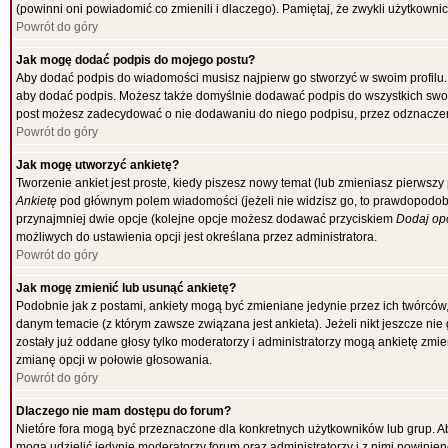
(powinni oni powiadomić co zmienili i dlaczego). Pamiętaj, że zwykli użytkowni
Powrót do góry
Jak mogę dodać podpis do mojego postu?
Aby dodać podpis do wiadomości musisz najpierw go stworzyć w swoim profilu.
aby dodać podpis. Możesz także domyślnie dodawać podpis do wszystkich swo
post możesz zadecydować o nie dodawaniu do niego podpisu, przez odznaczen
Powrót do góry
Jak mogę utworzyć ankietę?
Tworzenie ankiet jest proste, kiedy piszesz nowy temat (lub zmieniasz pierwsz
Ankietę
pod głównym polem wiadomości (jeżeli nie widzisz go, to prawdopodobni
przynajmniej dwie opcje (kolejne opcje możesz dodawać przyciskiem
Dodaj op
możliwych do ustawienia opcji jest określana przez administratora.
Powrót do góry
Jak mogę zmienić lub usunąć ankietę?
Podobnie jak z postami, ankiety mogą być zmieniane jedynie przez ich twórców
danym temacie (z którym zawsze związana jest ankieta). Jeżeli nikt jeszcze nie
zostały już oddane głosy tylko moderatorzy i administratorzy mogą ankietę zmi
zmianę opcji w połowie głosowania.
Powrót do góry
Dlaczego nie mam dostępu do forum?
Nietóre fora mogą być przeznaczone dla konkretnych użytkowników lub grup. Aby
mogą udzielić jedynie moderatorzy forum oraz administratorzy i z nimi powinie