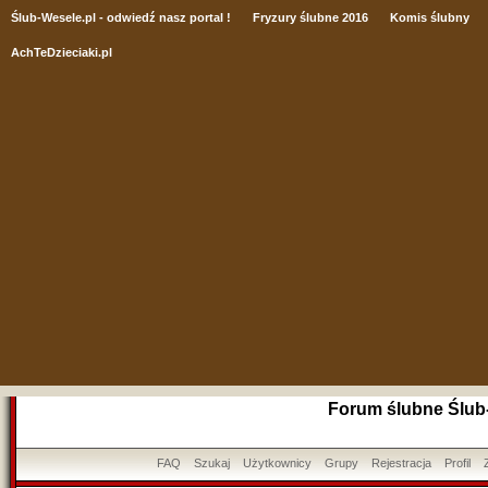
Ślub
-Wesele.pl - odwiedź nasz portal !
Fryzury ślubne 2016
Komis ślubny
AchTeDzieciaki.pl
Forum ślubne Ślub
FAQ
Szukaj
Użytkownicy
Grupy
Rejestracja
Profil