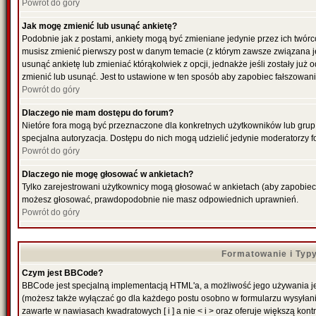
Powrót do góry
Jak mogę zmienić lub usunąć ankietę?
Podobnie jak z postami, ankiety mogą być zmieniane jedynie przez ich twórc
musisz zmienić pierwszy post w danym temacie (z którym zawsze związana jes
usunąć ankietę lub zmieniać którąkolwiek z opcji, jednakże jeśli zostały już
zmienić lub usunąć. Jest to ustawione w ten sposób aby zapobiec fałszowani
Powrót do góry
Dlaczego nie mam dostępu do forum?
Nietóre fora mogą być przeznaczone dla konkretnych użytkowników lub grup. 
specjalna autoryzacja. Dostępu do nich mogą udzielić jedynie moderatorzy fo
Powrót do góry
Dlaczego nie mogę głosować w ankietach?
Tylko zarejestrowani użytkownicy mogą głosować w ankietach (aby zapobiec f
możesz głosować, prawdopodobnie nie masz odpowiednich uprawnień.
Powrót do góry
Formatowanie i Typ
Czym jest BBCode?
BBCode jest specjalną implementacją HTML'a, a możliwość jego używania je
(możesz także wyłączać go dla każdego postu osobno w formularzu wysyłan
zawarte w nawiasach kwadratowych [ i ] a nie < i > oraz oferuje większą kontr