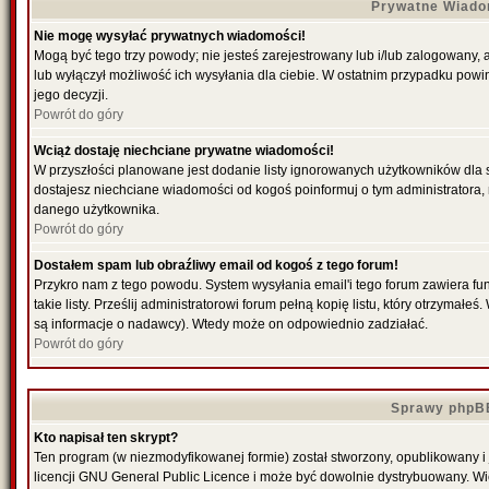
Prywatne Wiado
Nie mogę wysyłać prywatnych wiadomości!
Mogą być tego trzy powody; nie jesteś zarejestrowany lub i/lub zalogowany,
lub wyłączył możliwość ich wysyłania dla ciebie. W ostatnim przypadku powi
jego decyzji.
Powrót do góry
Wciąż dostaję niechciane prywatne wiadomości!
W przyszłości planowane jest dodanie listy ignorowanych użytkowników dla
dostajesz niechciane wiadomości od kogoś poinformuj o tym administratora
danego użytkownika.
Powrót do góry
Dostałem spam lub obraźliwy email od kogoś z tego forum!
Przykro nam z tego powodu. System wysyłania email'i tego forum zawiera fu
takie listy. Prześlij administratorowi forum pełną kopię listu, który otrzymał
są informacje o nadawcy). Wtedy może on odpowiednio zadziałać.
Powrót do góry
Sprawy phpB
Kto napisał ten skrypt?
Ten program (w niezmodyfikowanej formie) został stworzony, opublikowany i
licencji GNU General Public Licence i może być dowolnie dystrybuowany. W