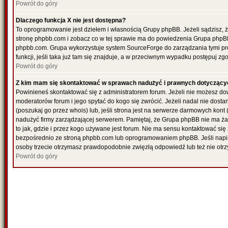
Powrót do góry
Dlaczego funkcja X nie jest dostępna?
To oprogramowanie jest dziełem i własnością Grupy phpBB. Jeżeli sądzisz, 
stronę phpbb.com i zobacz co w tej sprawie ma do powiedzenia Grupa phpBB
phpbb.com. Grupa wykorzystuje system SourceForge do zarządzania tymi pr
funkcji, jeśli taka już tam się znajduje, a w przeciwnym wypadku postępuj z
Powrót do góry
Z kim mam się skontaktować w sprawach nadużyć i prawnych dotyczący
Powinieneś skontaktować się z administratorem forum. Jeżeli nie możesz dowi
moderatorów forum i jego spytać do kogo się zwrócić. Jeżeli nadal nie dost
(poszukaj go przez whois) lub, jeśli strona jest na serwerze darmowych kont (re
nadużyć firmy zarządzającej serwerem. Pamiętaj, że Grupa phpBB nie ma ża
to jak, gdzie i przez kogo używane jest forum. Nie ma sensu kontaktować 
bezpośrednio ze stroną phpbb.com lub oprogramowaniem phpBB. Jeśli napi
osoby trzecie otrzymasz prawdopodobnie zwięzłą odpowiedź lub też nie otrz
Powrót do góry