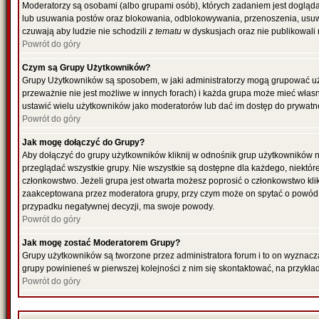
Moderatorzy są osobami (albo grupami osób), których zadaniem jest dogląda
lub usuwania postów oraz blokowania, odblokowywania, przenoszenia, usuwa
czuwają aby ludzie nie schodzili
z tematu
w dyskusjach oraz nie publikowali
Powrót do góry
Czym są Grupy Użytkowników?
Grupy Użytkowników są sposobem, w jaki administratorzy mogą grupować uż
przeważnie nie jest możliwe w innych forach) i każda grupa może mieć włas
ustawić wielu użytkowników jako moderatorów lub dać im dostęp do prywatne
Powrót do góry
Jak mogę dołączyć do Grupy?
Aby dołączyć do grupy użytkowników kliknij w odnośnik grup użytkowników n
przeglądać wszystkie grupy. Nie wszystkie są dostępne dla każdego, niektó
członkowstwo. Jeżeli grupa jest otwarta możesz poprosić o członkowstwo kli
zaakceptowana przez moderatora grupy, przy czym może on spytać o powód 
przypadku negatywnej decyzji, ma swoje powody.
Powrót do góry
Jak mogę zostać Moderatorem Grupy?
Grupy użytkowników są tworzone przez administratora forum i to on wyznacz
grupy powinieneś w pierwszej kolejności z nim się skontaktować, na przykł
Powrót do góry