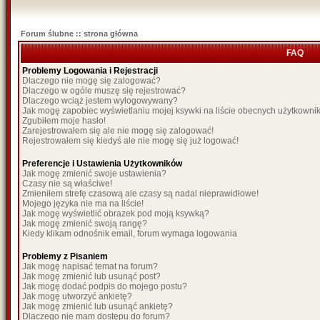
Forum ślubne :: strona główna
FAQ
Problemy Logowania i Rejestracji
Dlaczego nie mogę się zalogować?
Dlaczego w ogóle muszę się rejestrować?
Dlaczego wciąż jestem wylogowywany?
Jak mogę zapobiec wyświetlaniu mojej ksywki na liście obecnych użytkown
Zgubiłem moje hasło!
Zarejestrowałem się ale nie mogę się zalogować!
Rejestrowałem się kiedyś ale nie mogę się już logować!
Preferencje i Ustawienia Użytkowników
Jak mogę zmienić swoje ustawienia?
Czasy nie są właściwe!
Zmieniłem strefę czasową ale czasy są nadal nieprawidłowe!
Mojego języka nie ma na liście!
Jak mogę wyświetlić obrazek pod moją ksywką?
Jak mogę zmienić swoją rangę?
Kiedy klikam odnośnik email, forum wymaga logowania
Problemy z Pisaniem
Jak mogę napisać temat na forum?
Jak mogę zmienić lub usunąć post?
Jak mogę dodać podpis do mojego postu?
Jak mogę utworzyć ankietę?
Jak mogę zmienić lub usunąć ankietę?
Dlaczego nie mam dostępu do forum?