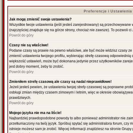
Preferencje i Ustawieni
Jak mogę zmienić swoje ustawienia?
Wszystkie twoje ustawienia (jeśli jesteś zarejestrowany) są przechowywane 
(najczęściej znajduje się na górze strony, chociaż nie zawsze). To pozwoli ci
Powrót do góry
Czasy nie są właściwe!
Podane czasy są prawie na pewno właściwe, ale być może widzisz czasy ze str
zmienić ustawienia twojego profilu, wybierając strefę czasową odpowiednią d
większość ustawień, może być dokonana jedynie przez użytkowników zarejestr
jest dobry moment, żeby to zrobić.
Powrót do góry
Zmieniłem strefę czasową ale czasy są nadal nieprawidłowe!
Jeżeli jesteś pewien, że ustawienia twojej strefy czasowej są poprawne pro
osbługi zmian między czasem zimowym i letnim, więc w okresie obowiązywan
prawdziwych.
Powrót do góry
Mojego języka nie ma na liście!
Najbardziej prawdopodobne powody to albo ponieważ administrator nie zains
przetłumaczony na twój język. Spróbuj spytać się administratora forum, czy 
istnieje możesz sam je zrobić. Więcej informacji znajdziesz na stronie Grupy