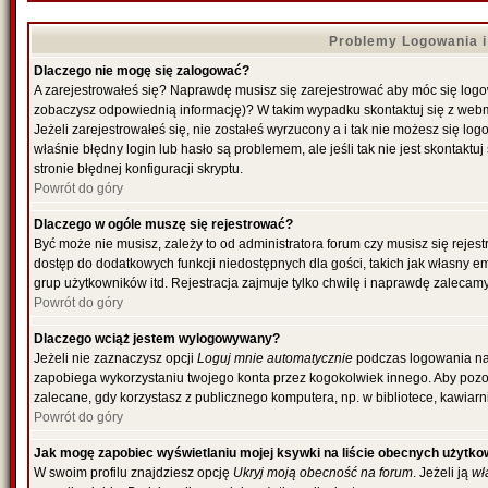
Problemy Logowania i 
Dlaczego nie mogę się zalogować?
A zarejestrowałeś się? Naprawdę musisz się zarejestrować aby móc się logowa
zobaczysz odpowiednią informację)? W takim wypadku skontaktuj się z web
Jeżeli zarejestrowałeś się, nie zostałeś wyrzucony a i tak nie możesz się l
właśnie błędny login lub hasło są problemem, ale jeśli tak nie jest skontakt
stronie błędnej konfiguracji skryptu.
Powrót do góry
Dlaczego w ogóle muszę się rejestrować?
Być może nie musisz, zależy to od administratora forum czy musisz się rejes
dostęp do dodatkowych funkcji niedostępnych dla gości, takich jak własny e
grup użytkowników itd. Rejestracja zajmuje tylko chwilę i naprawdę zalecamy
Powrót do góry
Dlaczego wciąż jestem wylogowywany?
Jeżeli nie zaznaczysz opcji
Loguj mnie automatycznie
podczas logowania na
zapobiega wykorzystaniu twojego konta przez kogokolwiek innego. Aby poz
zalecane, gdy korzystasz z publicznego komputera, np. w bibliotece, kawiarni
Powrót do góry
Jak mogę zapobiec wyświetlaniu mojej ksywki na liście obecnych użytk
W swoim profilu znajdziesz opcję
Ukryj moją obecność na forum
. Jeżeli ją
wł