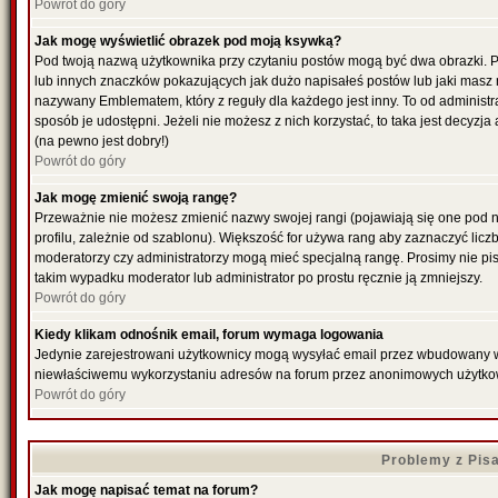
Powrót do góry
Jak mogę wyświetlić obrazek pod moją ksywką?
Pod twoją nazwą użytkownika przy czytaniu postów mogą być dwa obrazki. P
lub innych znaczków pokazujących jak dużo napisałeś postów lub jaki masz 
nazywany Emblematem, który z reguły dla każdego jest inny. To od administr
sposób je udostępni. Jeżeli nie możesz z nich korzystać, to taka jest decyzj
(na pewno jest dobry!)
Powrót do góry
Jak mogę zmienić swoją rangę?
Przeważnie nie możesz zmienić nazwy swojej rangi (pojawiają się one pod 
profilu, zależnie od szablonu). Większość for używa rang aby zaznaczyć liczb
moderatorzy czy administratorzy mogą mieć specjalną rangę. Prosimy nie pis
takim wypadku moderator lub administrator po prostu ręcznie ją zmniejszy.
Powrót do góry
Kiedy klikam odnośnik email, forum wymaga logowania
Jedynie zarejestrowani użytkownicy mogą wysyłać email przez wbudowany w f
niewłaściwemu wykorzystaniu adresów na forum przez anonimowych użytko
Powrót do góry
Problemy z Pis
Jak mogę napisać temat na forum?