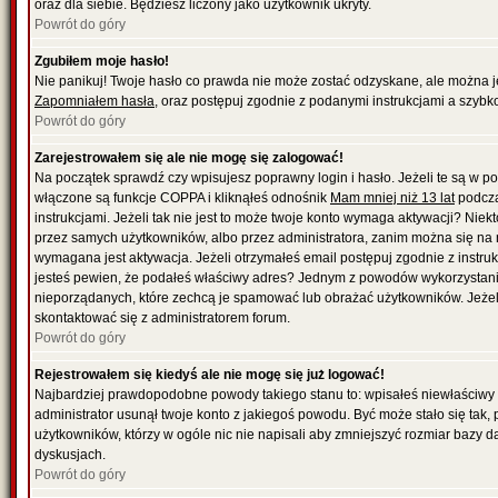
oraz dla siebie. Będziesz liczony jako użytkownik ukryty.
Powrót do góry
Zgubiłem moje hasło!
Nie panikuj! Twoje hasło co prawda nie może zostać odzyskane, ale można je w
Zapomniałem hasła
, oraz postępuj zgodnie z podanymi instrukcjami a szybk
Powrót do góry
Zarejestrowałem się ale nie mogę się zalogować!
Na początek sprawdź czy wpisujesz poprawny login i hasło. Jeżeli te są w 
włączone są funkcje COPPA i kliknąłeś odnośnik
Mam mniej niż 13 lat
podcza
instrukcjami. Jeżeli tak nie jest to może twoje konto wymaga aktywacji? Nie
przez samych użytkowników, albo przez administratora, zanim można się na 
wymagana jest aktywacja. Jeżeli otrzymałeś email postępuj zgodnie z instrukc
jesteś pewien, że podałeś właściwy adres? Jednym z powodów wykorzystania
nieporządanych, które zechcą je spamować lub obrażać użytkowników. Jeżeli
skontaktować się z administratorem forum.
Powrót do góry
Rejestrowałem się kiedyś ale nie mogę się już logować!
Najbardziej prawdopodobne powody takiego stanu to: wpisałeś niewłaściwy logi
administrator usunął twoje konto z jakiegoś powodu. Być może stało się tak,
użytkowników, którzy w ogóle nic nie napisali aby zmniejszyć rozmiar bazy 
dyskusjach.
Powrót do góry