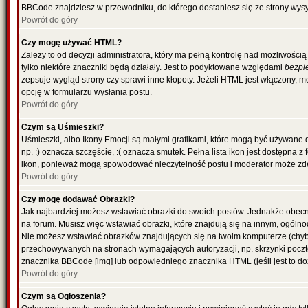
BBCode znajdziesz w przewodniku, do którego dostaniesz się ze strony wysy
Powrót do góry
Czy mogę używać HTML?
Zależy to od decyzji administratora, który ma pełną kontrolę nad możliwoś
tylko niektóre znaczniki będą działały. Jest to podyktowane względami
bezpi
zepsuje wygląd strony czy sprawi inne kłopoty. Jeżeli HTML jest włączony,
opcję w formularzu wysłania postu.
Powrót do góry
Czym są Uśmieszki?
Uśmieszki, albo Ikony Emocji są małymi grafikami, które mogą być używane 
np. :) oznacza szczęście, :( oznacza smutek. Pełna lista ikon jest dostępna 
ikon, ponieważ mogą spowodować nieczytelność postu i moderator może zde
Powrót do góry
Czy mogę dodawać Obrazki?
Jak najbardziej możesz wstawiać obrazki do swoich postów. Jednakże obecn
na forum. Musisz więc wstawiać obrazki, które znajdują się na innym, ogólno
Nie możesz wstawiać obrazków znajdujących się na twoim komputerze (chyb
przechowywanych na stronach wymagających autoryzacji, np. skrzynki poczto
znacznika BBCode [img] lub odpowiedniego znacznika HTML (jeśli jest to d
Powrót do góry
Czym są Ogłoszenia?