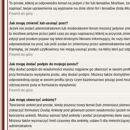
To proste, kliknij w odpowiedni temat na jedym z for lub tematów. Możliwe, 
napisać; twoje uprawnienia są wypisane na dole stron for i tematów (lista
Moż
Powrót do góry
Jak mogę zmienić lub usunąć post?
Jeżeli nie jesteś administratorem lub moderatorem forum możesz jedynie zmi
to możliwe jedynie przez jakiś czas po jego napisaniu) kliknij w przycisk
zmi
edycji pod postem pojawi się tekst drobnymi literami informujący, ile razy da
odpowiedział na post, lub jeśli został on zmieniony przez administratorów l
Pamiętaj, że zwykli użytkownicy nie mogą usunąć postu, na który ktoś już od
Powrót do góry
Jak mogę dodać podpis do mojego postu?
Aby dodać podpis do wiadomości musisz najpierw go stworzyć w swoim profil
przy formularzu wysyłania postu, aby dodać podpis. Możesz także domyślni
odpowiednią opcję w swoim profilu (przy czym każdorazowo pisząc post mo
odznaczenie pola w formularzu wysyłania)
Powrót do góry
Jak mogę utworzyć ankietę?
Tworzenie ankiet jest proste, kiedy piszesz nowy temat (lub zmieniasz pierw
zobaczyć formularz
Dodaj Ankietę
pod głównym polem wiadomości (jeżeli ni
tworzenia ankiet). Musisz wpisać tytuł ankiety i podać przynajmniej dwie o
Możesz także wyznaczyć limit czasowy dla ankiety, ustaw 0 dla niekończącej 
administratora.