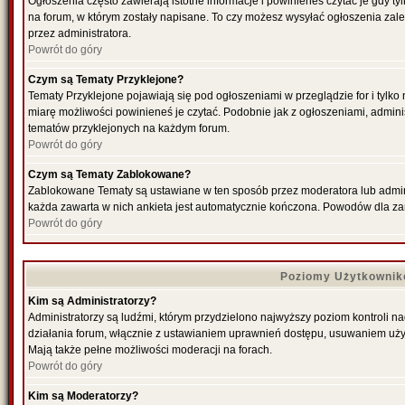
Ogłoszenia często zawierają istotne informacje i powinieneś czytać je gdy ty
na forum, w którym zostały napisane. To czy możesz wysyłać ogłoszenia zal
przez administratora.
Powrót do góry
Czym są Tematy Przyklejone?
Tematy Przyklejone pojawiają się pod ogłoszeniami w przeglądzie for i tylko
miarę możliwości powinieneś je czytać. Podobnie jak z ogłoszeniami, admini
tematów przyklejonych na każdym forum.
Powrót do góry
Czym są Tematy Zablokowane?
Zablokowane Tematy są ustawiane w ten sposób przez moderatora lub admini
każda zawarta w nich ankieta jest automatycznie kończona. Powodów dla za
Powrót do góry
Poziomy Użytkownik
Kim są Administratorzy?
Administratorzy są ludźmi, którym przydzielono najwyższy poziom kontroli n
działania forum, włącznie z ustawianiem uprawnień dostępu, usuwaniem uży
Mają także pełne możliwości moderacji na forach.
Powrót do góry
Kim są Moderatorzy?