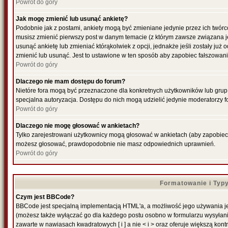
Powrót do góry
Jak mogę zmienić lub usunąć ankietę?
Podobnie jak z postami, ankiety mogą być zmieniane jedynie przez ich twórc
musisz zmienić pierwszy post w danym temacie (z którym zawsze związana jes
usunąć ankietę lub zmieniać którąkolwiek z opcji, jednakże jeśli zostały już
zmienić lub usunąć. Jest to ustawione w ten sposób aby zapobiec fałszowani
Powrót do góry
Dlaczego nie mam dostępu do forum?
Nietóre fora mogą być przeznaczone dla konkretnych użytkowników lub grup. 
specjalna autoryzacja. Dostępu do nich mogą udzielić jedynie moderatorzy fo
Powrót do góry
Dlaczego nie mogę głosować w ankietach?
Tylko zarejestrowani użytkownicy mogą głosować w ankietach (aby zapobiec f
możesz głosować, prawdopodobnie nie masz odpowiednich uprawnień.
Powrót do góry
Formatowanie i Typ
Czym jest BBCode?
BBCode jest specjalną implementacją HTML'a, a możliwość jego używania je
(możesz także wyłączać go dla każdego postu osobno w formularzu wysyłan
zawarte w nawiasach kwadratowych [ i ] a nie < i > oraz oferuje większą kontr