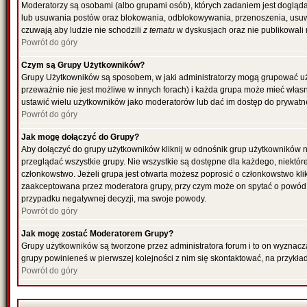
Moderatorzy są osobami (albo grupami osób), których zadaniem jest dogląda
lub usuwania postów oraz blokowania, odblokowywania, przenoszenia, usuwa
czuwają aby ludzie nie schodzili
z tematu
w dyskusjach oraz nie publikowali
Powrót do góry
Czym są Grupy Użytkowników?
Grupy Użytkowników są sposobem, w jaki administratorzy mogą grupować uż
przeważnie nie jest możliwe w innych forach) i każda grupa może mieć włas
ustawić wielu użytkowników jako moderatorów lub dać im dostęp do prywatne
Powrót do góry
Jak mogę dołączyć do Grupy?
Aby dołączyć do grupy użytkowników kliknij w odnośnik grup użytkowników n
przeglądać wszystkie grupy. Nie wszystkie są dostępne dla każdego, niektó
członkowstwo. Jeżeli grupa jest otwarta możesz poprosić o członkowstwo kli
zaakceptowana przez moderatora grupy, przy czym może on spytać o powód 
przypadku negatywnej decyzji, ma swoje powody.
Powrót do góry
Jak mogę zostać Moderatorem Grupy?
Grupy użytkowników są tworzone przez administratora forum i to on wyznacz
grupy powinieneś w pierwszej kolejności z nim się skontaktować, na przykł
Powrót do góry