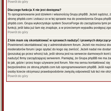
Powrót do góry
Dlaczego funkcja X nie jest dostępna?
To oprogramowanie jest dziełem i własnością Grupy phpBB. Jeżeli sądzisz, 
stronę phpbb.com i zobacz co w tej sprawie ma do powiedzenia Grupa phpBB
phpbb.com. Grupa wykorzystuje system SourceForge do zarządzania tymi pr
funkcji, jeśli taka już tam się znajduje, a w przeciwnym wypadku postępuj z
Powrót do góry
Z kim mam się skontaktować w sprawach nadużyć i prawnych dotyczący
Powinieneś skontaktować się z administratorem forum. Jeżeli nie możesz dowi
moderatorów forum i jego spytać do kogo się zwrócić. Jeżeli nadal nie dost
(poszukaj go przez whois) lub, jeśli strona jest na serwerze darmowych kont (re
nadużyć firmy zarządzającej serwerem. Pamiętaj, że Grupa phpBB nie ma ża
to jak, gdzie i przez kogo używane jest forum. Nie ma sensu kontaktować 
bezpośrednio ze stroną phpbb.com lub oprogramowaniem phpBB. Jeśli napi
osoby trzecie otrzymasz prawdopodobnie zwięzłą odpowiedź lub też nie otrz
Powrót do góry