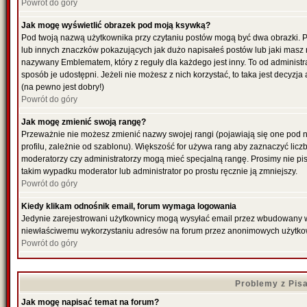
Powrót do góry
Jak mogę wyświetlić obrazek pod moją ksywką?
Pod twoją nazwą użytkownika przy czytaniu postów mogą być dwa obrazki. P
lub innych znaczków pokazujących jak dużo napisałeś postów lub jaki masz 
nazywany Emblematem, który z reguły dla każdego jest inny. To od administr
sposób je udostępni. Jeżeli nie możesz z nich korzystać, to taka jest decyzj
(na pewno jest dobry!)
Powrót do góry
Jak mogę zmienić swoją rangę?
Przeważnie nie możesz zmienić nazwy swojej rangi (pojawiają się one pod 
profilu, zależnie od szablonu). Większość for używa rang aby zaznaczyć liczb
moderatorzy czy administratorzy mogą mieć specjalną rangę. Prosimy nie pis
takim wypadku moderator lub administrator po prostu ręcznie ją zmniejszy.
Powrót do góry
Kiedy klikam odnośnik email, forum wymaga logowania
Jedynie zarejestrowani użytkownicy mogą wysyłać email przez wbudowany w f
niewłaściwemu wykorzystaniu adresów na forum przez anonimowych użytko
Powrót do góry
Problemy z Pis
Jak mogę napisać temat na forum?