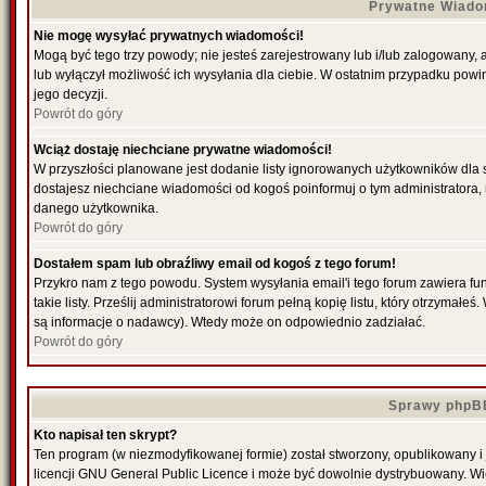
Prywatne Wiado
Nie mogę wysyłać prywatnych wiadomości!
Mogą być tego trzy powody; nie jesteś zarejestrowany lub i/lub zalogowany,
lub wyłączył możliwość ich wysyłania dla ciebie. W ostatnim przypadku powi
jego decyzji.
Powrót do góry
Wciąż dostaję niechciane prywatne wiadomości!
W przyszłości planowane jest dodanie listy ignorowanych użytkowników dla
dostajesz niechciane wiadomości od kogoś poinformuj o tym administratora
danego użytkownika.
Powrót do góry
Dostałem spam lub obraźliwy email od kogoś z tego forum!
Przykro nam z tego powodu. System wysyłania email'i tego forum zawiera fu
takie listy. Prześlij administratorowi forum pełną kopię listu, który otrzymał
są informacje o nadawcy). Wtedy może on odpowiednio zadziałać.
Powrót do góry
Sprawy phpB
Kto napisał ten skrypt?
Ten program (w niezmodyfikowanej formie) został stworzony, opublikowany i
licencji GNU General Public Licence i może być dowolnie dystrybuowany. W