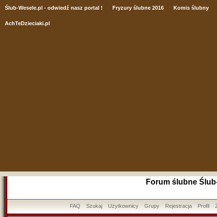
Ślub
-Wesele.pl - odwiedź nasz portal !
Fryzury ślubne 2016
Komis ślubny
AchTeDzieciaki.pl
Forum ślubne Ślub
FAQ
Szukaj
Użytkownicy
Grupy
Rejestracja
Profil