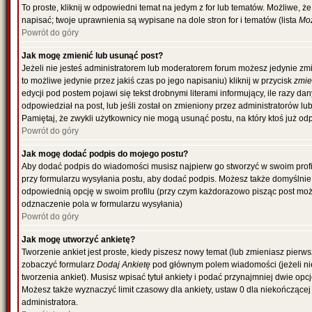
To proste, kliknij w odpowiedni temat na jedym z for lub tematów. Możliwe, 
napisać; twoje uprawnienia są wypisane na dole stron for i tematów (lista
Moż
Powrót do góry
Jak mogę zmienić lub usunąć post?
Jeżeli nie jesteś administratorem lub moderatorem forum możesz jedynie zmi
to możliwe jedynie przez jakiś czas po jego napisaniu) kliknij w przycisk
zmi
edycji pod postem pojawi się tekst drobnymi literami informujący, ile razy da
odpowiedział na post, lub jeśli został on zmieniony przez administratorów l
Pamiętaj, że zwykli użytkownicy nie mogą usunąć postu, na który ktoś już od
Powrót do góry
Jak mogę dodać podpis do mojego postu?
Aby dodać podpis do wiadomości musisz najpierw go stworzyć w swoim profil
przy formularzu wysyłania postu, aby dodać podpis. Możesz także domyślni
odpowiednią opcję w swoim profilu (przy czym każdorazowo pisząc post mo
odznaczenie pola w formularzu wysyłania)
Powrót do góry
Jak mogę utworzyć ankietę?
Tworzenie ankiet jest proste, kiedy piszesz nowy temat (lub zmieniasz pierw
zobaczyć formularz
Dodaj Ankietę
pod głównym polem wiadomości (jeżeli ni
tworzenia ankiet). Musisz wpisać tytuł ankiety i podać przynajmniej dwie o
Możesz także wyznaczyć limit czasowy dla ankiety, ustaw 0 dla niekończącej 
administratora.