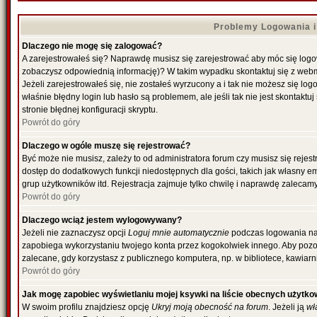
Problemy Logowania i 
Dlaczego nie mogę się zalogować?
A zarejestrowałeś się? Naprawdę musisz się zarejestrować aby móc się logowa
zobaczysz odpowiednią informację)? W takim wypadku skontaktuj się z web
Jeżeli zarejestrowałeś się, nie zostałeś wyrzucony a i tak nie możesz się l
właśnie błędny login lub hasło są problemem, ale jeśli tak nie jest skontakt
stronie błędnej konfiguracji skryptu.
Powrót do góry
Dlaczego w ogóle muszę się rejestrować?
Być może nie musisz, zależy to od administratora forum czy musisz się rejes
dostęp do dodatkowych funkcji niedostępnych dla gości, takich jak własny e
grup użytkowników itd. Rejestracja zajmuje tylko chwilę i naprawdę zalecamy
Powrót do góry
Dlaczego wciąż jestem wylogowywany?
Jeżeli nie zaznaczysz opcji
Loguj mnie automatycznie
podczas logowania na
zapobiega wykorzystaniu twojego konta przez kogokolwiek innego. Aby poz
zalecane, gdy korzystasz z publicznego komputera, np. w bibliotece, kawiarni
Powrót do góry
Jak mogę zapobiec wyświetlaniu mojej ksywki na liście obecnych użytk
W swoim profilu znajdziesz opcję
Ukryj moją obecność na forum
. Jeżeli ją
wł