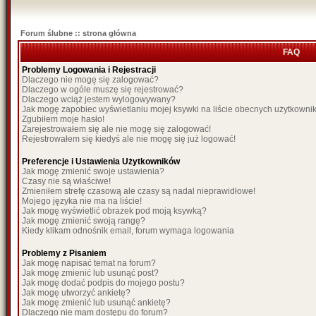
Forum ślubne :: strona główna
FAQ
Problemy Logowania i Rejestracji
Dlaczego nie mogę się zalogować?
Dlaczego w ogóle muszę się rejestrować?
Dlaczego wciąż jestem wylogowywany?
Jak mogę zapobiec wyświetlaniu mojej ksywki na liście obecnych użytkown
Zgubiłem moje hasło!
Zarejestrowałem się ale nie mogę się zalogować!
Rejestrowałem się kiedyś ale nie mogę się już logować!
Preferencje i Ustawienia Użytkowników
Jak mogę zmienić swoje ustawienia?
Czasy nie są właściwe!
Zmieniłem strefę czasową ale czasy są nadal nieprawidłowe!
Mojego języka nie ma na liście!
Jak mogę wyświetlić obrazek pod moją ksywką?
Jak mogę zmienić swoją rangę?
Kiedy klikam odnośnik email, forum wymaga logowania
Problemy z Pisaniem
Jak mogę napisać temat na forum?
Jak mogę zmienić lub usunąć post?
Jak mogę dodać podpis do mojego postu?
Jak mogę utworzyć ankietę?
Jak mogę zmienić lub usunąć ankietę?
Dlaczego nie mam dostępu do forum?