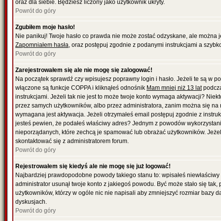
oraz dla siebie. Będziesz liczony jako użytkownik ukryty.
Powrót do góry
Zgubiłem moje hasło!
Nie panikuj! Twoje hasło co prawda nie może zostać odzyskane, ale można je w
Zapomniałem hasła
, oraz postępuj zgodnie z podanymi instrukcjami a szybk
Powrót do góry
Zarejestrowałem się ale nie mogę się zalogować!
Na początek sprawdź czy wpisujesz poprawny login i hasło. Jeżeli te są w 
włączone są funkcje COPPA i kliknąłeś odnośnik
Mam mniej niż 13 lat
podcza
instrukcjami. Jeżeli tak nie jest to może twoje konto wymaga aktywacji? Nie
przez samych użytkowników, albo przez administratora, zanim można się na 
wymagana jest aktywacja. Jeżeli otrzymałeś email postępuj zgodnie z instrukc
jesteś pewien, że podałeś właściwy adres? Jednym z powodów wykorzystania
nieporządanych, które zechcą je spamować lub obrażać użytkowników. Jeżeli
skontaktować się z administratorem forum.
Powrót do góry
Rejestrowałem się kiedyś ale nie mogę się już logować!
Najbardziej prawdopodobne powody takiego stanu to: wpisałeś niewłaściwy logi
administrator usunął twoje konto z jakiegoś powodu. Być może stało się tak,
użytkowników, którzy w ogóle nic nie napisali aby zmniejszyć rozmiar bazy 
dyskusjach.
Powrót do góry