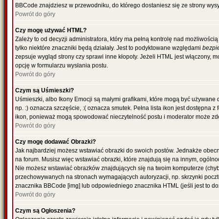
BBCode znajdziesz w przewodniku, do którego dostaniesz się ze strony wysy
Powrót do góry
Czy mogę używać HTML?
Zależy to od decyzji administratora, który ma pełną kontrolę nad możliwoś
tylko niektóre znaczniki będą działały. Jest to podyktowane względami
bezpi
zepsuje wygląd strony czy sprawi inne kłopoty. Jeżeli HTML jest włączony,
opcję w formularzu wysłania postu.
Powrót do góry
Czym są Uśmieszki?
Uśmieszki, albo Ikony Emocji są małymi grafikami, które mogą być używane 
np. :) oznacza szczęście, :( oznacza smutek. Pełna lista ikon jest dostępna 
ikon, ponieważ mogą spowodować nieczytelność postu i moderator może zde
Powrót do góry
Czy mogę dodawać Obrazki?
Jak najbardziej możesz wstawiać obrazki do swoich postów. Jednakże obecn
na forum. Musisz więc wstawiać obrazki, które znajdują się na innym, ogólno
Nie możesz wstawiać obrazków znajdujących się na twoim komputerze (chyb
przechowywanych na stronach wymagających autoryzacji, np. skrzynki poczto
znacznika BBCode [img] lub odpowiedniego znacznika HTML (jeśli jest to d
Powrót do góry
Czym są Ogłoszenia?