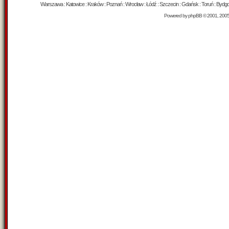
Warszawa : Katowice : Kraków : Poznań : Wrocław : Łódź : Szczecin : Gdańsk : Toruń : Bydgosz
Powered by
phpBB
© 2001, 200