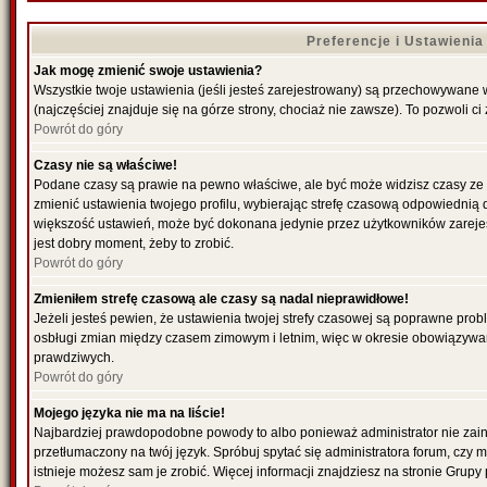
Preferencje i Ustawieni
Jak mogę zmienić swoje ustawienia?
Wszystkie twoje ustawienia (jeśli jesteś zarejestrowany) są przechowywane 
(najczęściej znajduje się na górze strony, chociaż nie zawsze). To pozwoli ci
Powrót do góry
Czasy nie są właściwe!
Podane czasy są prawie na pewno właściwe, ale być może widzisz czasy ze str
zmienić ustawienia twojego profilu, wybierając strefę czasową odpowiednią d
większość ustawień, może być dokonana jedynie przez użytkowników zarejestr
jest dobry moment, żeby to zrobić.
Powrót do góry
Zmieniłem strefę czasową ale czasy są nadal nieprawidłowe!
Jeżeli jesteś pewien, że ustawienia twojej strefy czasowej są poprawne pro
osbługi zmian między czasem zimowym i letnim, więc w okresie obowiązywan
prawdziwych.
Powrót do góry
Mojego języka nie ma na liście!
Najbardziej prawdopodobne powody to albo ponieważ administrator nie zains
przetłumaczony na twój język. Spróbuj spytać się administratora forum, czy 
istnieje możesz sam je zrobić. Więcej informacji znajdziesz na stronie Grupy