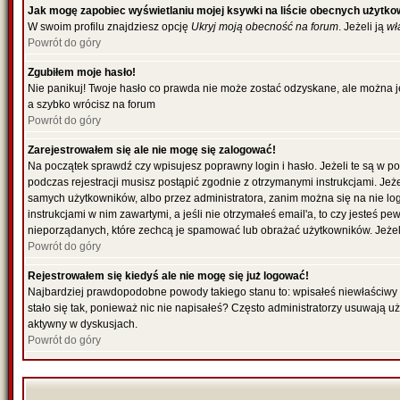
Jak mogę zapobiec wyświetlaniu mojej ksywki na liście obecnych użytk
W swoim profilu znajdziesz opcję
Ukryj moją obecność na forum
. Jeżeli ją
wł
Powrót do góry
Zgubiłem moje hasło!
Nie panikuj! Twoje hasło co prawda nie może zostać odzyskane, ale można je 
a szybko wrócisz na forum
Powrót do góry
Zarejestrowałem się ale nie mogę się zalogować!
Na początek sprawdź czy wpisujesz poprawny login i hasło. Jeżeli te są w 
podczas rejestracji musisz postąpić zgodnie z otrzymanymi instrukcjami. Jeż
samych użytkowników, albo przez administratora, zanim można się na nie lo
instrukcjami w nim zawartymi, a jeśli nie otrzymałeś email'a, to czy jesteś
nieporządanych, które zechcą je spamować lub obrażać użytkowników. Jeżeli
Powrót do góry
Rejestrowałem się kiedyś ale nie mogę się już logować!
Najbardziej prawdopodobne powody takiego stanu to: wpisałeś niewłaściwy log
stało się tak, ponieważ nic nie napisałeś? Często administratorzy usuwają u
aktywny w dyskusjach.
Powrót do góry