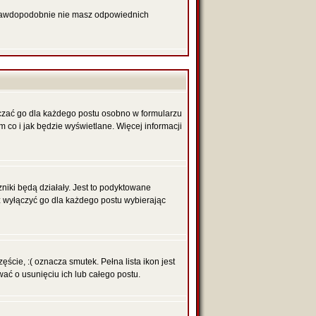
 prawdopodobnie nie masz odpowiednich
czać go dla każdego postu osobno w formularzu
 co i jak będzie wyświetlane. Więcej informacji
niki będą działały. Jest to podyktowane
sz wyłączyć go dla każdego postu wybierając
ście, :( oznacza smutek. Pełna lista ikon jest
ć o usunięciu ich lub całego postu.