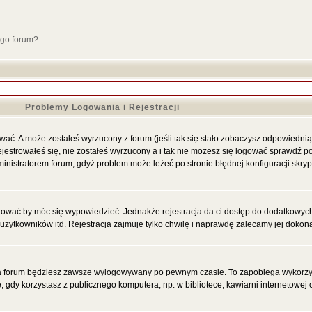
ego forum?
Problemy Logowania i Rejestracji
ać. A może zostałeś wyrzucony z forum (jeśli tak się stało zobaczysz odpowiednią
strowałeś się, nie zostałeś wyrzucony a i tak nie możesz się logować sprawdź po
administratorem forum, gdyż problem może leżeć po stronie błędnej konfiguracji skryp
trować by móc się wypowiedzieć. Jednakże rejestracja da ci dostęp do dodatkowych 
żytkowników itd. Rejestracja zajmuje tylko chwilę i naprawdę zalecamy jej dokon
 forum będziesz zawsze wylogowywany po pewnym czasie. To zapobiega wykorzyst
dy korzystasz z publicznego komputera, np. w bibliotece, kawiarni internetowej c