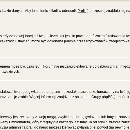
w bazie danych. Aby je zmienić kliknij w odnośnik
Profil
(najczęściej znajduje się na
efy czasowej innej niż twoja. Jeżeli tak jest, to powinieneś zmienić ustawienia tw
większość ustawień, może być dokonana jedynie przez użytkowników zarejestrowanyc
blemem może być czas letni. Forum nie jest zaprojektowane do osbługi zmian międ
prawdziwych.
alował twojego języka albo program nie został jeszcze przetłumaczony na twój jęz
żesz sam je zrobić. Więcej informacji znajdziesz na stronie Grupy phpBB (odnośnik 
ierwszy jest związany z twoją rangą, zwykle ma formę gwiazdek lub innych znacz
wany Emblematem, który z reguły dla każdego jest inny. To od administratora zale
decyzja administratora i do niego możesz kierować pytania o jej powód (na pewno jes