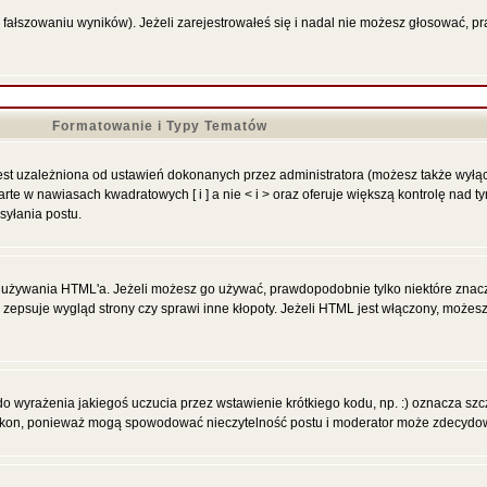
 fałszowaniu wyników). Jeżeli zarejestrowałeś się i nadal nie możesz głosować,
Formatowanie i Typy Tematów
st uzależniona od ustawień dokonanych przez administratora (możesz także wyłą
 w nawiasach kwadratowych [ i ] a nie < i > oraz oferuje większą kontrolę nad tym
syłania postu.
ią używania HTML'a. Jeżeli możesz go używać, prawdopodobnie tylko niektóre znacz
y zepsuje wygląd strony czy sprawi inne kłopoty. Jeżeli HTML jest włączony, może
 wyrażenia jakiegoś uczucia przez wstawienie krótkiego kodu, np. :) oznacza szczę
 ikon, ponieważ mogą spowodować nieczytelność postu i moderator może zdecydowa