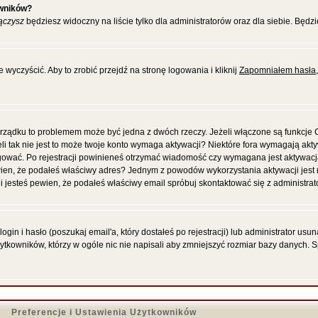
owników?
ączysz
będziesz widoczny na liście tylko dla administratorów oraz dla siebie. Będzi
wyczyścić. Aby to zrobić przejdź na stronę logowania i kliknij
Zapomniałem hasła
porządku to problemem może być jedna z dwóch rzeczy. Jeżeli włączone są funkcje
eli tak nie jest to może twoje konto wymaga aktywacji? Niektóre fora wymagają akt
gować. Po rejestracji powinieneś otrzymać wiadomość czy wymagana jest aktywacja
 pewien, że podałeś właściwy adres? Jednym z powodów wykorzystania aktywacji jes
 jesteś pewien, że podałeś właściwy email spróbuj skontaktować się z administrat
in i hasło (poszukaj email'a, który dostałeś po rejestracji) lub administrator us
żytkowników, którzy w ogóle nic nie napisali aby zmniejszyć rozmiar bazy danych. 
Preferencje i Ustawienia Użytkowników