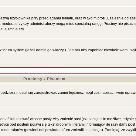
azwą użytkownika przy przeglądaniu tematu, oraz w twoim profilu, zależnie od sza
p. moderatorzy czy administratorzy mogą mieć specjalną rangę. Prosimy nie pisać s
e ją zmniejszy.
forum system (jeżeli admin go włączył). Jest tak aby zapobiec niewłaściwemu wy
Problemy z Pisaniem
że będziesz musiał się zarejestrować zanim będziesz mógł coś napisać; twoje upraw
niać lub usuwać własne posty. Aby zmienić post (czasem jest to możliwe jedynie pr
ycji pod postem pojawi się tekst drobnymi literami informujący, ile razy dany post
ub moderatorów (powinni oni powiadomić co zmienili i dlaczego). Pamiętaj, że zwyk