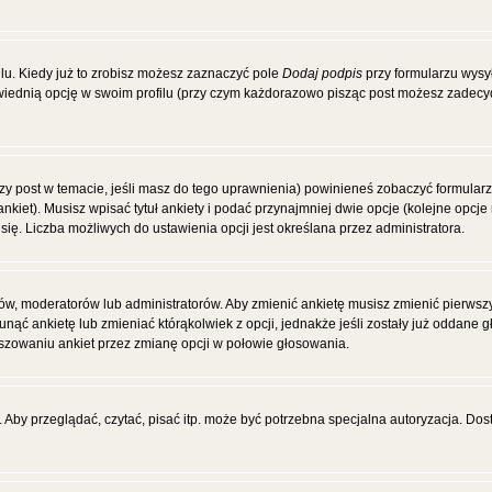
u. Kiedy już to zrobisz możesz zaznaczyć pole
Dodaj podpis
przy formularzu wysy
ednią opcję w swoim profilu (przy czym każdorazowo pisząc post możesz zadecy
wszy post w temacie, jeśli masz do tego uprawnienia) powinieneś zobaczyć formular
ankiet). Musisz wpisać tytuł ankiety i podać przynajmniej dwie opcje (kolejne op
się. Liczba możliwych do ustawienia opcji jest określana przez administratora.
ców, moderatorów lub administratorów. Aby zmienić ankietę musisz zmienić pierws
unąć ankietę lub zmieniać którąkolwiek z opcji, jednakże jeśli zostały już oddane 
łszowaniu ankiet przez zmianę opcji w połowie głosowania.
Aby przeglądać, czytać, pisać itp. może być potrzebna specjalna autoryzacja. Dos