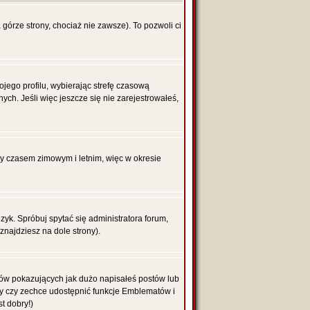
 górze strony, chociaż nie zawsze). To pozwoli ci
ojego profilu, wybierając strefę czasową
h. Jeśli więc jeszcze się nie zarejestrowałeś,
zy czasem zimowym i letnim, więc w okresie
yk. Spróbuj spytać się administratora forum,
znajdziesz na dole strony).
ków pokazujących jak dużo napisałeś postów lub
ży czy zechce udostępnić funkcje Emblematów i
t dobry!)