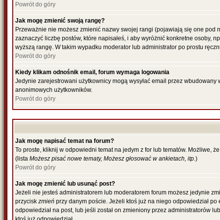
Powrót do góry
Jak mogę zmienić swoją rangę?
Przeważnie nie możesz zmienić nazwy swojej rangi (pojawiają się one pod n
zaznaczyć liczbę postów, które napisałeś, i aby wyróżnić konkretne osoby, n
wyższą rangę. W takim wypadku moderator lub administrator po prostu ręczni
Powrót do góry
Kiedy klikam odnośnik email, forum wymaga logowania
Jedynie zarejestrowani użytkownicy mogą wysyłać email przez wbudowany w 
anonimowych użytkowników.
Powrót do góry
Jak mogę napisać temat na forum?
To proste, kliknij w odpowiedni temat na jedym z for lub tematów. Możliwe, 
(lista
Możesz pisać nowe tematy, Możesz głosować w ankietach, itp.
)
Powrót do góry
Jak mogę zmienić lub usunąć post?
Jeżeli nie jesteś administratorem lub moderatorem forum możesz jedynie zmie
przycisk
zmień
przy danym poście. Jeżeli ktoś już na niego odpowiedział po ed
odpowiedział na post, lub jeśli został on zmieniony przez administratorów l
ktoś już odpowiedział.