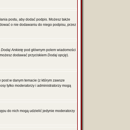
łania postu, aby dodać podpis. Możesz także
dować o nie dodawaniu do niego podpisu, przez
z
Dodaj Ankietę
pod głównym polem wiadomości
cje możesz dodawać przyciskiem
Dodaj opcję
).
zy post w danym temacie (z którym zawsze
głosy tylko moderatorzy i administratorzy mogą
tępu do nich mogą udzielić jedynie moderatorzy