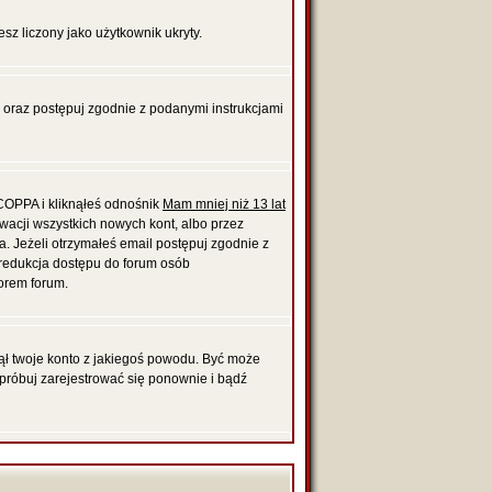
esz liczony jako użytkownik ukryty.
, oraz postępuj zgodnie z podanymi instrukcjami
 COPPA i kliknąłeś odnośnik
Mam mniej niż 13 lat
ywacji wszystkich nowych kont, albo przez
. Jeżeli otrzymałeś email postępuj zgodnie z
t redukcja dostępu do forum osób
orem forum.
unął twoje konto z jakiegoś powodu. Być może
Spróbuj zarejestrować się ponownie i bądź