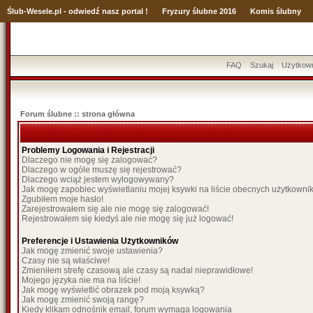
Ślub
-Wesele.pl - odwiedź nasz portal !
Fryzury ślubne 2016
Komis ślubny
FAQ
Szukaj
Użytkow
Forum ślubne :: strona główna
Problemy Logowania i Rejestracji
Dlaczego nie mogę się zalogować?
Dlaczego w ogóle muszę się rejestrować?
Dlaczego wciąż jestem wylogowywany?
Jak mogę zapobiec wyświetlaniu mojej ksywki na liście obecnych użytkown
Zgubiłem moje hasło!
Zarejestrowałem się ale nie mogę się zalogować!
Rejestrowałem się kiedyś ale nie mogę się już logować!
Preferencje i Ustawienia Użytkowników
Jak mogę zmienić swoje ustawienia?
Czasy nie są właściwe!
Zmieniłem strefę czasową ale czasy są nadal nieprawidłowe!
Mojego języka nie ma na liście!
Jak mogę wyświetlić obrazek pod moją ksywką?
Jak mogę zmienić swoją rangę?
Kiedy klikam odnośnik email, forum wymaga logowania