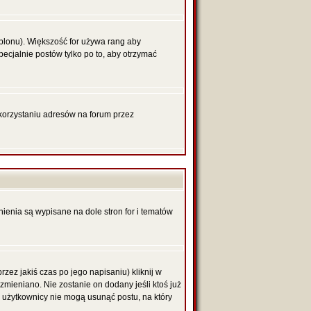
blonu). Większość for używa rang aby
pecjalnie postów tylko po to, aby otrzymać
korzystaniu adresów na forum przez
nienia są wypisane na dole stron for i tematów
zez jakiś czas po jego napisaniu) kliknij w
 zmieniano. Nie zostanie on dodany jeśli ktoś już
li użytkownicy nie mogą usunąć postu, na który