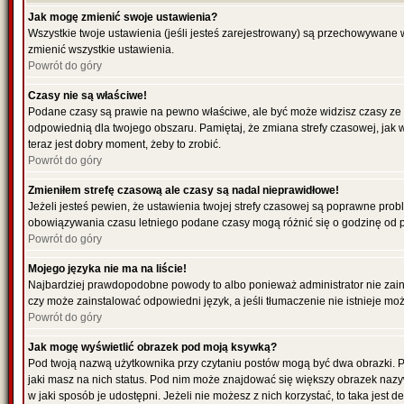
Jak mogę zmienić swoje ustawienia?
Wszystkie twoje ustawienia (jeśli jesteś zarejestrowany) są przechowywane 
zmienić wszystkie ustawienia.
Powrót do góry
Czasy nie są właściwe!
Podane czasy są prawie na pewno właściwe, ale być może widzisz czasy ze str
odpowiednią dla twojego obszaru. Pamiętaj, że zmiana strefy czasowej, jak 
teraz jest dobry moment, żeby to zrobić.
Powrót do góry
Zmieniłem strefę czasową ale czasy są nadal nieprawidłowe!
Jeżeli jesteś pewien, że ustawienia twojej strefy czasowej są poprawne pro
obowiązywania czasu letniego podane czasy mogą różnić się o godzinę od 
Powrót do góry
Mojego języka nie ma na liście!
Najbardziej prawdopodobne powody to albo ponieważ administrator nie zainst
czy może zainstalować odpowiedni język, a jeśli tłumaczenie nie istnieje mo
Powrót do góry
Jak mogę wyświetlić obrazek pod moją ksywką?
Pod twoją nazwą użytkownika przy czytaniu postów mogą być dwa obrazki. P
jaki masz na nich status. Pod nim może znajdować się większy obrazek nazy
w jaki sposób je udostępni. Jeżeli nie możesz z nich korzystać, to taka jest 