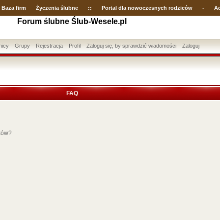
Baza firm
Życzenia ślubne
::
Portal dla nowoczesnych rodziców
-
Ac
Forum ślubne Ślub-Wesele.pl
nicy
Grupy
Rejestracja
Profil
Zaloguj się, by sprawdzić wiadomości
Zaloguj
FAQ
ików?