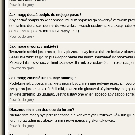
Powrót do góry
Jak mogę dodać podpis do mojego postu?
Aby dodać podpis do wiadomości musisz najpierw go stworzyć w swoim profil
domyślnie dodawać podpis do wszystkich swoich postów zaznaczając odpowi
odznaczenie pola w formularzu wysyłania)
Powrót do góry
Jak mogę utworzyć ankietę?
Tworzenie ankiet jest proste, kiedy piszesz nowy temat (lub zmieniasz pier
(jeżeli nie widzisz go, to prawdopodobnie nie masz uprawnień do tworzenia 
Możesz także wyznaczyć limit czasowy dla ankiety, ustaw 0 dla niekończącej 
Powrót do góry
Jak mogę zmienić lub usunąć ankietę?
Podobnie jak z postami, ankiety mogą być zmieniane jedynie przez ich twór
związana jest ankieta). Jeżeli nikt jeszcze nie głosował użytkownicy mogą us
ankietę zmienić lub usunąć. Jest to ustawione w ten sposób aby zapobiec fa
Powrót do góry
Dlaczego nie mam dostępu do forum?
Nietóre fora mogą być przeznaczone dla konkretnych użytkowników lub grup. 
forum oraz administratorzy i z nimi powinieneś się skontaktować.
Powrót do góry