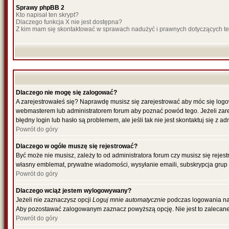
Sprawy phpBB 2
Kto napisał ten skrypt?
Dlaczego funkcja X nie jest dostępna?
Z kim mam się skontaktować w sprawach nadużyć i prawnych dotyczących t
Dlaczego nie mogę się zalogować?
A zarejestrowałeś się? Naprawdę musisz się zarejestrować aby móc się logow
webmasterem lub administratorem forum aby poznać powód tego. Jeżeli zareje
błędny login lub hasło są problemem, ale jeśli tak nie jest skontaktuj się z 
Powrót do góry
Dlaczego w ogóle muszę się rejestrować?
Być może nie musisz, zależy to od administratora forum czy musisz się rejes
własny emblemat, prywatne wiadomości, wysyłanie emaili, subskrypcja grup u
Powrót do góry
Dlaczego wciąż jestem wylogowywany?
Jeżeli nie zaznaczysz opcji
Loguj mnie automatycznie
podczas logowania na
Aby pozostawać zalogowanym zaznacz powyższą opcję. Nie jest to zalecane, g
Powrót do góry