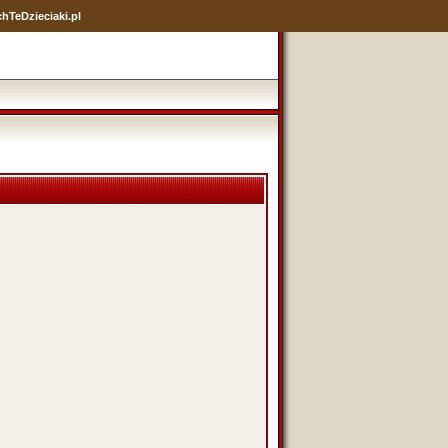
hTeDzieciaki.pl