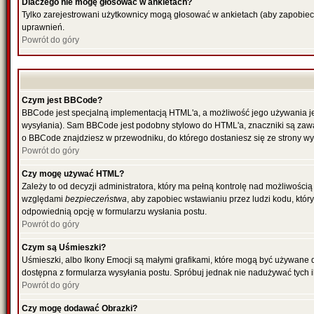
Dlaczego nie mogę głosować w ankietach?
Tylko zarejestrowani użytkownicy mogą głosować w ankietach (aby zapobiec
uprawnień.
Powrót do góry
Czym jest BBCode?
BBCode jest specjalną implementacją HTML'a, a możliwość jego używania je
wysyłania). Sam BBCode jest podobny stylowo do HTML'a, znaczniki są zawarte
o BBCode znajdziesz w przewodniku, do którego dostaniesz się ze strony wy
Powrót do góry
Czy mogę używać HTML?
Zależy to od decyzji administratora, który ma pełną kontrolę nad możliwośc
względami
bezpieczeństwa
, aby zapobiec wstawianiu przez ludzi kodu, któr
odpowiednią opcję w formularzu wysłania postu.
Powrót do góry
Czym są Uśmieszki?
Uśmieszki, albo Ikony Emocji są małymi grafikami, które mogą być używane do
dostępna z formularza wysyłania postu. Spróbuj jednak nie nadużywać tych
Powrót do góry
Czy mogę dodawać Obrazki?