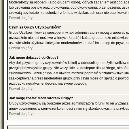
Moderatorzy są osobami (albo grupami osób), których zadaniem jest dogląda
lub usuwania postów oraz blokowania, odblokowywania, przenoszenia, usuwa
czuwają aby ludzie nie schodzili
z tematu
w dyskusjach oraz nie publikowali
Powrót do góry
Czym są Grupy Użytkowników?
Grupy Użytkowników są sposobem, w jaki administratorzy mogą grupować uż
przeważnie nie jest możliwe w innych forach) i każda grupa może mieć włas
ustawić wielu użytkowników jako moderatorów lub dać im dostęp do prywatne
Powrót do góry
Jak mogę dołączyć do Grupy?
Aby dołączyć do grupy użytkowników kliknij w odnośnik grup użytkowników n
przeglądać wszystkie grupy. Nie wszystkie są dostępne dla każdego, niektó
członkowstwo. Jeżeli grupa jest otwarta możesz poprosić o członkowstwo kli
zaakceptowana przez moderatora grupy, przy czym może on spytać o powód 
przypadku negatywnej decyzji, ma swoje powody.
Powrót do góry
Jak mogę zostać Moderatorem Grupy?
Grupy użytkowników są tworzone przez administratora forum i to on wyznacz
grupy powinieneś w pierwszej kolejności z nim się skontaktować, na przykł
Powrót do góry