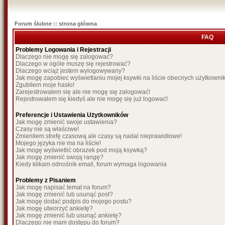
Forum ślubne :: strona główna
FAQ
Problemy Logowania i Rejestracji
Dlaczego nie mogę się zalogować?
Dlaczego w ogóle muszę się rejestrować?
Dlaczego wciąż jestem wylogowywany?
Jak mogę zapobiec wyświetlaniu mojej ksywki na liście obecnych użytkown
Zgubiłem moje hasło!
Zarejestrowałem się ale nie mogę się zalogować!
Rejestrowałem się kiedyś ale nie mogę się już logować!
Preferencje i Ustawienia Użytkowników
Jak mogę zmienić swoje ustawienia?
Czasy nie są właściwe!
Zmieniłem strefę czasową ale czasy są nadal nieprawidłowe!
Mojego języka nie ma na liście!
Jak mogę wyświetlić obrazek pod moją ksywką?
Jak mogę zmienić swoją rangę?
Kiedy klikam odnośnik email, forum wymaga logowania
Problemy z Pisaniem
Jak mogę napisać temat na forum?
Jak mogę zmienić lub usunąć post?
Jak mogę dodać podpis do mojego postu?
Jak mogę utworzyć ankietę?
Jak mogę zmienić lub usunąć ankietę?
Dlaczego nie mam dostępu do forum?