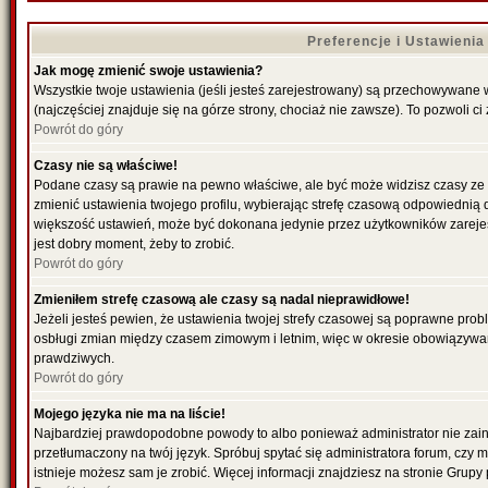
Preferencje i Ustawieni
Jak mogę zmienić swoje ustawienia?
Wszystkie twoje ustawienia (jeśli jesteś zarejestrowany) są przechowywane 
(najczęściej znajduje się na górze strony, chociaż nie zawsze). To pozwoli ci
Powrót do góry
Czasy nie są właściwe!
Podane czasy są prawie na pewno właściwe, ale być może widzisz czasy ze str
zmienić ustawienia twojego profilu, wybierając strefę czasową odpowiednią d
większość ustawień, może być dokonana jedynie przez użytkowników zarejestr
jest dobry moment, żeby to zrobić.
Powrót do góry
Zmieniłem strefę czasową ale czasy są nadal nieprawidłowe!
Jeżeli jesteś pewien, że ustawienia twojej strefy czasowej są poprawne pro
osbługi zmian między czasem zimowym i letnim, więc w okresie obowiązywan
prawdziwych.
Powrót do góry
Mojego języka nie ma na liście!
Najbardziej prawdopodobne powody to albo ponieważ administrator nie zains
przetłumaczony na twój język. Spróbuj spytać się administratora forum, czy 
istnieje możesz sam je zrobić. Więcej informacji znajdziesz na stronie Grupy