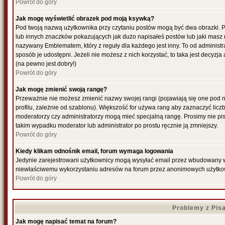
Powrót do góry
Jak mogę wyświetlić obrazek pod moją ksywką?
Pod twoją nazwą użytkownika przy czytaniu postów mogą być dwa obrazki. P
lub innych znaczków pokazujących jak dużo napisałeś postów lub jaki masz 
nazywany Emblematem, który z reguły dla każdego jest inny. To od administr
sposób je udostępni. Jeżeli nie możesz z nich korzystać, to taka jest decyzj
(na pewno jest dobry!)
Powrót do góry
Jak mogę zmienić swoją rangę?
Przeważnie nie możesz zmienić nazwy swojej rangi (pojawiają się one pod 
profilu, zależnie od szablonu). Większość for używa rang aby zaznaczyć liczb
moderatorzy czy administratorzy mogą mieć specjalną rangę. Prosimy nie pis
takim wypadku moderator lub administrator po prostu ręcznie ją zmniejszy.
Powrót do góry
Kiedy klikam odnośnik email, forum wymaga logowania
Jedynie zarejestrowani użytkownicy mogą wysyłać email przez wbudowany w f
niewłaściwemu wykorzystaniu adresów na forum przez anonimowych użytko
Powrót do góry
Problemy z Pis
Jak mogę napisać temat na forum?