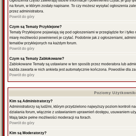
Ogłoszenia często zawierają istotne informacje i powinieneś czytać je gdy ty
na forum, w którym zostały napisane. To czy możesz wysyłać ogłoszenia zal
przez administratora.
Powrót do góry
Czym są Tematy Przyklejone?
Tematy Przyklejone pojawiają się pod ogłoszeniami w przeglądzie for i tylko
miarę możliwości powinieneś je czytać. Podobnie jak z ogłoszeniami, admini
tematów przyklejonych na każdym forum.
Powrót do góry
Czym są Tematy Zablokowane?
Zablokowane Tematy są ustawiane w ten sposób przez moderatora lub admini
każda zawarta w nich ankieta jest automatycznie kończona. Powodów dla za
Powrót do góry
Poziomy Użytkownik
Kim są Administratorzy?
Administratorzy są ludźmi, którym przydzielono najwyższy poziom kontroli n
działania forum, włącznie z ustawianiem uprawnień dostępu, usuwaniem uży
Mają także pełne możliwości moderacji na forach.
Powrót do góry
Kim są Moderatorzy?