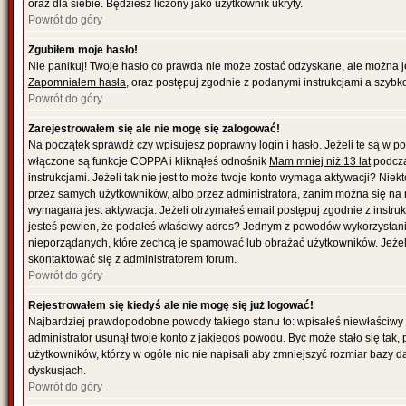
oraz dla siebie. Będziesz liczony jako użytkownik ukryty.
Powrót do góry
Zgubiłem moje hasło!
Nie panikuj! Twoje hasło co prawda nie może zostać odzyskane, ale można je w
Zapomniałem hasła
, oraz postępuj zgodnie z podanymi instrukcjami a szybk
Powrót do góry
Zarejestrowałem się ale nie mogę się zalogować!
Na początek sprawdź czy wpisujesz poprawny login i hasło. Jeżeli te są w 
włączone są funkcje COPPA i kliknąłeś odnośnik
Mam mniej niż 13 lat
podcza
instrukcjami. Jeżeli tak nie jest to może twoje konto wymaga aktywacji? Nie
przez samych użytkowników, albo przez administratora, zanim można się na 
wymagana jest aktywacja. Jeżeli otrzymałeś email postępuj zgodnie z instrukc
jesteś pewien, że podałeś właściwy adres? Jednym z powodów wykorzystania
nieporządanych, które zechcą je spamować lub obrażać użytkowników. Jeżeli
skontaktować się z administratorem forum.
Powrót do góry
Rejestrowałem się kiedyś ale nie mogę się już logować!
Najbardziej prawdopodobne powody takiego stanu to: wpisałeś niewłaściwy logi
administrator usunął twoje konto z jakiegoś powodu. Być może stało się tak,
użytkowników, którzy w ogóle nic nie napisali aby zmniejszyć rozmiar bazy 
dyskusjach.
Powrót do góry