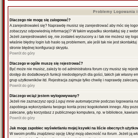
Problemy Logowania i 
Dlaczego nie mogę się zalogować?
A zarejestrowałeś się? Naprawdę musisz się zarejestrować aby móc się logowa
zobaczysz odpowiednią informację)? W takim wypadku skontaktuj się z web
Jeżeli zarejestrowałeś się, nie zostałeś wyrzucony a i tak nie możesz się l
właśnie błędny login lub hasło są problemem, ale jeśli tak nie jest skontakt
stronie błędnej konfiguracji skryptu.
Powrót do góry
Dlaczego w ogóle muszę się rejestrować?
Być może nie musisz, zależy to od administratora forum czy musisz się rejes
dostęp do dodatkowych funkcji niedostępnych dla gości, takich jak własny e
grup użytkowników itd. Rejestracja zajmuje tylko chwilę i naprawdę zalecamy
Powrót do góry
Dlaczego wciąż jestem wylogowywany?
Jeżeli nie zaznaczysz opcji
Loguj mnie automatycznie
podczas logowania na
zapobiega wykorzystaniu twojego konta przez kogokolwiek innego. Aby poz
zalecane, gdy korzystasz z publicznego komputera, np. w bibliotece, kawiarni
Powrót do góry
Jak mogę zapobiec wyświetlaniu mojej ksywki na liście obecnych użytk
W swoim profilu znajdziesz opcję
Ukryj moją obecność na forum
. Jeżeli ją
wł