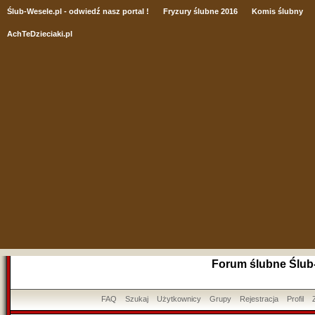
Ślub
-Wesele.pl - odwiedź nasz portal !
Fryzury ślubne 2016
Komis ślubny
AchTeDzieciaki.pl
Forum ślubne Ślub
FAQ
Szukaj
Użytkownicy
Grupy
Rejestracja
Profil