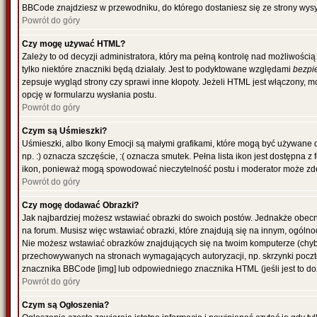
BBCode znajdziesz w przewodniku, do którego dostaniesz się ze strony wysy
Powrót do góry
Czy mogę używać HTML?
Zależy to od decyzji administratora, który ma pełną kontrolę nad możliwoś
tylko niektóre znaczniki będą działały. Jest to podyktowane względami
bezpi
zepsuje wygląd strony czy sprawi inne kłopoty. Jeżeli HTML jest włączony,
opcję w formularzu wysłania postu.
Powrót do góry
Czym są Uśmieszki?
Uśmieszki, albo Ikony Emocji są małymi grafikami, które mogą być używane 
np. :) oznacza szczęście, :( oznacza smutek. Pełna lista ikon jest dostępna 
ikon, ponieważ mogą spowodować nieczytelność postu i moderator może zde
Powrót do góry
Czy mogę dodawać Obrazki?
Jak najbardziej możesz wstawiać obrazki do swoich postów. Jednakże obecn
na forum. Musisz więc wstawiać obrazki, które znajdują się na innym, ogólno
Nie możesz wstawiać obrazków znajdujących się na twoim komputerze (chyb
przechowywanych na stronach wymagających autoryzacji, np. skrzynki poczto
znacznika BBCode [img] lub odpowiedniego znacznika HTML (jeśli jest to d
Powrót do góry
Czym są Ogłoszenia?