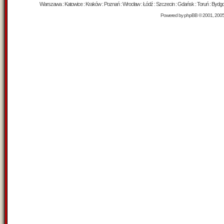
Warszawa : Katowice : Kraków : Poznań : Wrocław : Łódź : Szczecin : Gdańsk : Toruń : Bydgosz
Powered by
phpBB
© 2001, 200