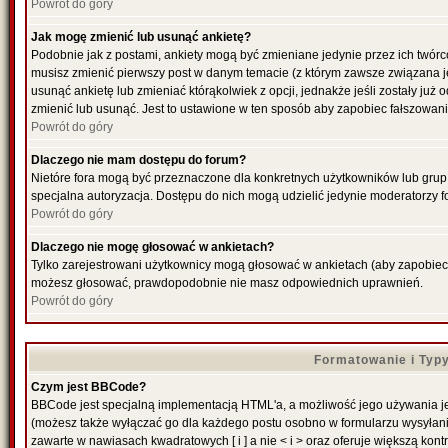
Powrót do góry
Jak mogę zmienić lub usunąć ankietę?
Podobnie jak z postami, ankiety mogą być zmieniane jedynie przez ich twórc
musisz zmienić pierwszy post w danym temacie (z którym zawsze związana jes
usunąć ankietę lub zmieniać którąkolwiek z opcji, jednakże jeśli zostały już
zmienić lub usunąć. Jest to ustawione w ten sposób aby zapobiec fałszowani
Powrót do góry
Dlaczego nie mam dostępu do forum?
Nietóre fora mogą być przeznaczone dla konkretnych użytkowników lub grup. 
specjalna autoryzacja. Dostępu do nich mogą udzielić jedynie moderatorzy fo
Powrót do góry
Dlaczego nie mogę głosować w ankietach?
Tylko zarejestrowani użytkownicy mogą głosować w ankietach (aby zapobiec f
możesz głosować, prawdopodobnie nie masz odpowiednich uprawnień.
Powrót do góry
Formatowanie i Typ
Czym jest BBCode?
BBCode jest specjalną implementacją HTML'a, a możliwość jego używania je
(możesz także wyłączać go dla każdego postu osobno w formularzu wysyłan
zawarte w nawiasach kwadratowych [ i ] a nie < i > oraz oferuje większą kontr