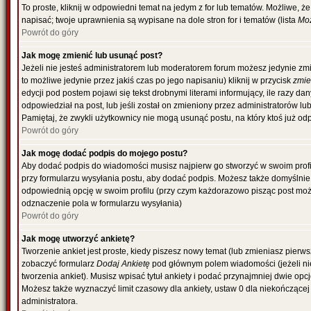
To proste, kliknij w odpowiedni temat na jedym z for lub tematów. Możliwe, 
napisać; twoje uprawnienia są wypisane na dole stron for i tematów (lista
Moż
Powrót do góry
Jak mogę zmienić lub usunąć post?
Jeżeli nie jesteś administratorem lub moderatorem forum możesz jedynie zmi
to możliwe jedynie przez jakiś czas po jego napisaniu) kliknij w przycisk
zmi
edycji pod postem pojawi się tekst drobnymi literami informujący, ile razy da
odpowiedział na post, lub jeśli został on zmieniony przez administratorów l
Pamiętaj, że zwykli użytkownicy nie mogą usunąć postu, na który ktoś już od
Powrót do góry
Jak mogę dodać podpis do mojego postu?
Aby dodać podpis do wiadomości musisz najpierw go stworzyć w swoim profil
przy formularzu wysyłania postu, aby dodać podpis. Możesz także domyślni
odpowiednią opcję w swoim profilu (przy czym każdorazowo pisząc post mo
odznaczenie pola w formularzu wysyłania)
Powrót do góry
Jak mogę utworzyć ankietę?
Tworzenie ankiet jest proste, kiedy piszesz nowy temat (lub zmieniasz pierw
zobaczyć formularz
Dodaj Ankietę
pod głównym polem wiadomości (jeżeli ni
tworzenia ankiet). Musisz wpisać tytuł ankiety i podać przynajmniej dwie o
Możesz także wyznaczyć limit czasowy dla ankiety, ustaw 0 dla niekończącej 
administratora.