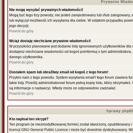
Prywatne Wiado
Nie mogę wysyłać prywatnych wiadomości!
Mogą być tego trzy powody; nie jesteś zarejestrowany lub i/lub zalogowany,
lub wyłączył możliwość ich wysyłania dla ciebie. W ostatnim przypadku powi
jego decyzji.
Powrót do góry
Wciąż dostaję niechciane prywatne wiadomości!
W przyszłości planowane jest dodanie listy ignorowanych użytkowników dla
dostajesz niechciane wiadomości od kogoś poinformuj o tym administratora
danego użytkownika.
Powrót do góry
Dostałem spam lub obraźliwy email od kogoś z tego forum!
Przykro nam z tego powodu. System wysyłania email'i tego forum zawiera fu
takie listy. Prześlij administratorowi forum pełną kopię listu, który otrzymał
są informacje o nadawcy). Wtedy może on odpowiednio zadziałać.
Powrót do góry
Sprawy phpB
Kto napisał ten skrypt?
Ten program (w niezmodyfikowanej formie) został stworzony, opublikowany i
licencji GNU General Public Licence i może być dowolnie dystrybuowany. W