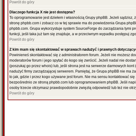
Powrót do góry
Dlaczego funkcja X nie jest dostępna?
To oprogramowanie jest dziełem i własnością Grupy phpBB. Jeżeli sądzisz, 
stronę phpbb.com i zobacz co w tej sprawie ma do powiedzenia Grupa phpBB
phpbb.com. Grupa wykorzystuje system SourceForge do zarządzania tymi pr
funkcji, jeśli taka już tam się znajduje, a w przeciwnym wypadku postępuj z
Powrót do góry
Z kim mam się skontaktować w sprawach nadużyć i prawnych dotyczący
Powinieneś skontaktować się z administratorem forum. Jeżeli nie możesz dowi
moderatorów forum i jego spytać do kogo się zwrócić. Jeżeli nadal nie dost
(poszukaj go przez whois) lub, jeśli strona jest na serwerze darmowych kont (re
nadużyć firmy zarządzającej serwerem. Pamiętaj, że Grupa phpBB nie ma ża
to jak, gdzie i przez kogo używane jest forum. Nie ma sensu kontaktować 
bezpośrednio ze stroną phpbb.com lub oprogramowaniem phpBB. Jeśli napi
osoby trzecie otrzymasz prawdopodobnie zwięzłą odpowiedź lub też nie otrz
Powrót do góry