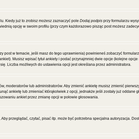
u. Kiedy już to zrobisz możesz zaznaczyć pole
Dodaj podpis
przy formularzu wysy
ednią opcję w swoim profilu (przy czym każdorazowo pisząc post możesz zadecy
wszy post w temacie, jeśli masz do tego uprawnienia) powinieneś zobaczyć formular
ankiet). Musisz wpisać tytuł ankiety i podać przynajmniej dwie opcje (kolejne op
się. Liczba możliwych do ustawienia opcji jest określana przez administratora.
ców, moderatorów lub administratorów. Aby zmienić ankietę musisz zmienić pierws
unąć ankietę lub zmieniać którąkolwiek z opcji, jednakże jeśli zostały już oddane 
łszowaniu ankiet przez zmianę opcji w połowie głosowania.
Aby przeglądać, czytać, pisać itp. może być potrzebna specjalna autoryzacja. Dos