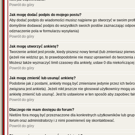
Powrót do góry
Jak mogę dodać podpis do mojego postu?
Aby dodać podpis do wiadomości musisz najpierw go stworzyć w swoim profil
domyślnie dodawać podpis do wszystkich swoich postów zaznaczając odpowi
odznaczenie pola w formularzu wysyłania)
Powrót do góry
Jak mogę utworzyć ankietę?
Tworzenie ankiet jest proste, kiedy piszesz nowy temat (lub zmieniasz pier
(jeżeli nie widzisz go, to prawdopodobnie nie masz uprawnień do tworzenia 
Możesz także wyznaczyć limit czasowy dla ankiety, ustaw 0 dla niekończącej 
Powrót do góry
Jak mogę zmienić lub usunąć ankietę?
Podobnie jak z postami, ankiety mogą być zmieniane jedynie przez ich twór
związana jest ankieta). Jeżeli nikt jeszcze nie głosował użytkownicy mogą us
ankietę zmienić lub usunąć. Jest to ustawione w ten sposób aby zapobiec fa
Powrót do góry
Dlaczego nie mam dostępu do forum?
Nietóre fora mogą być przeznaczone dla konkretnych użytkowników lub grup. 
forum oraz administratorzy i z nimi powinieneś się skontaktować.
Powrót do góry