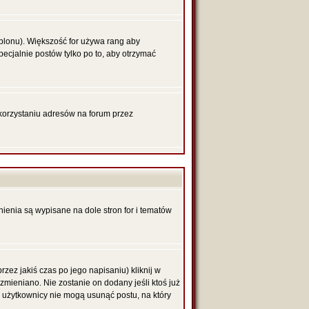
blonu). Większość for używa rang aby
pecjalnie postów tylko po to, aby otrzymać
korzystaniu adresów na forum przez
nienia są wypisane na dole stron for i tematów
zez jakiś czas po jego napisaniu) kliknij w
 zmieniano. Nie zostanie on dodany jeśli ktoś już
li użytkownicy nie mogą usunąć postu, na który