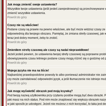
Jak mogę zmienić swoje ustawienia?
Wszystkie twoje ustawienia (jeśli jesteś zarejestrowany) są przechowywane 
zmienić wszystkie ustawienia.
Powrót do góry
Czasy nie są właściwe!
Podane czasy są prawie na pewno właściwe, ale być może widzisz czasy ze str
odpowiednią dla twojego obszaru. Pamiętaj, że zmiana strefy czasowej, jak 
teraz jest dobry moment, żeby to zrobić.
Powrót do góry
Zmieniłem strefę czasową ale czasy są nadal nieprawidłowe!
Jeżeli jesteś pewien, że ustawienia twojej strefy czasowej są poprawne pro
obowiązywania czasu letniego podane czasy mogą różnić się o godzinę od 
Powrót do góry
Mojego języka nie ma na liście!
Najbardziej prawdopodobne powody to albo ponieważ administrator nie zainst
czy może zainstalować odpowiedni język, a jeśli tłumaczenie nie istnieje mo
Powrót do góry
Jak mogę wyświetlić obrazek pod moją ksywką?
Pod twoją nazwą użytkownika przy czytaniu postów mogą być dwa obrazki. P
jaki masz na nich status. Pod nim może znajdować się większy obrazek nazy
w jaki sposób je udostępni. Jeżeli nie możesz z nich korzystać, to taka jest 