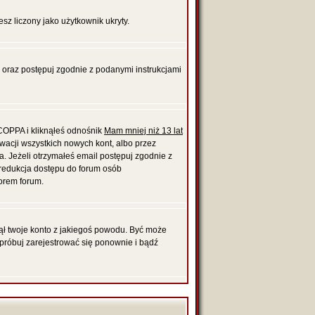
esz liczony jako użytkownik ukryty.
, oraz postępuj zgodnie z podanymi instrukcjami
 COPPA i kliknąłeś odnośnik
Mam mniej niż 13 lat
ywacji wszystkich nowych kont, albo przez
. Jeżeli otrzymałeś email postępuj zgodnie z
t redukcja dostępu do forum osób
orem forum.
unął twoje konto z jakiegoś powodu. Być może
Spróbuj zarejestrować się ponownie i bądź