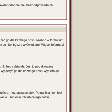
 prawdopodobnie nie masz odpowiednich
czać go dla każdego postu osobno w formularzu
 co i jak będzie wyświetlane. Więcej informacji
niki będą działały. Jest to podyktowane
sz wyłączyć go dla każdego postu wybierając
ście, :( oznacza smutek. Pełna lista ikon jest
ć o usunięciu ich lub całego postu.