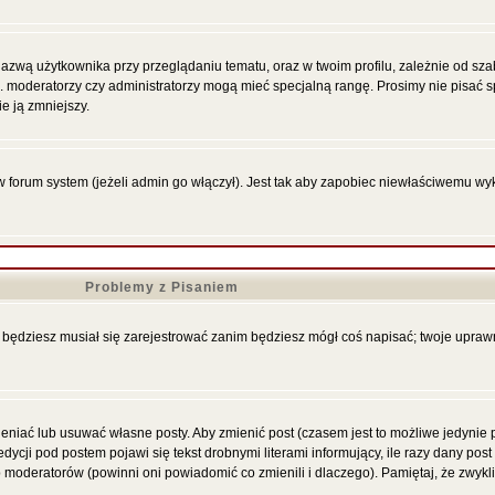
azwą użytkownika przy przeglądaniu tematu, oraz w twoim profilu, zależnie od sza
p. moderatorzy czy administratorzy mogą mieć specjalną rangę. Prosimy nie pisać s
e ją zmniejszy.
forum system (jeżeli admin go włączył). Jest tak aby zapobiec niewłaściwemu wy
Problemy z Pisaniem
że będziesz musiał się zarejestrować zanim będziesz mógł coś napisać; twoje upraw
niać lub usuwać własne posty. Aby zmienić post (czasem jest to możliwe jedynie pr
ycji pod postem pojawi się tekst drobnymi literami informujący, ile razy dany post
ub moderatorów (powinni oni powiadomić co zmienili i dlaczego). Pamiętaj, że zwyk