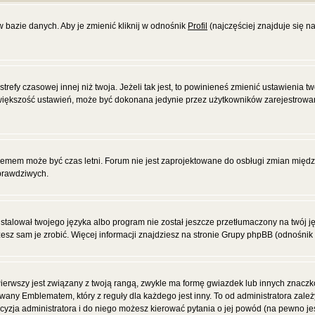
w bazie danych. Aby je zmienić kliknij w odnośnik
Profil
(najczęściej znajduje się na
efy czasowej innej niż twoja. Jeżeli tak jest, to powinieneś zmienić ustawienia tw
większość ustawień, może być dokonana jedynie przez użytkowników zarejestrowanyc
blemem może być czas letni. Forum nie jest zaprojektowane do osbługi zmian międ
prawdziwych.
alował twojego języka albo program nie został jeszcze przetłumaczony na twój jęz
żesz sam je zrobić. Więcej informacji znajdziesz na stronie Grupy phpBB (odnośnik 
ierwszy jest związany z twoją rangą, zwykle ma formę gwiazdek lub innych znacz
wany Emblematem, który z reguły dla każdego jest inny. To od administratora zale
decyzja administratora i do niego możesz kierować pytania o jej powód (na pewno jes