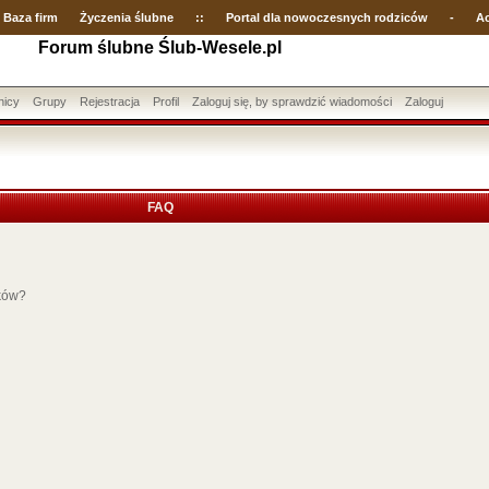
Baza firm
Życzenia ślubne
::
Portal dla nowoczesnych rodziców
-
Ac
Forum ślubne Ślub-Wesele.pl
nicy
Grupy
Rejestracja
Profil
Zaloguj się, by sprawdzić wiadomości
Zaloguj
FAQ
ików?