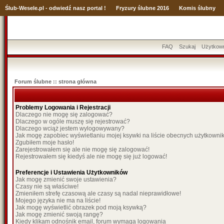
Ślub
-Wesele.pl - odwiedź nasz portal !
Fryzury ślubne 2016
Komis ślubny
FAQ
Szukaj
Użytkow
Forum ślubne :: strona główna
Problemy Logowania i Rejestracji
Dlaczego nie mogę się zalogować?
Dlaczego w ogóle muszę się rejestrować?
Dlaczego wciąż jestem wylogowywany?
Jak mogę zapobiec wyświetlaniu mojej ksywki na liście obecnych użytkown
Zgubiłem moje hasło!
Zarejestrowałem się ale nie mogę się zalogować!
Rejestrowałem się kiedyś ale nie mogę się już logować!
Preferencje i Ustawienia Użytkowników
Jak mogę zmienić swoje ustawienia?
Czasy nie są właściwe!
Zmieniłem strefę czasową ale czasy są nadal nieprawidłowe!
Mojego języka nie ma na liście!
Jak mogę wyświetlić obrazek pod moją ksywką?
Jak mogę zmienić swoją rangę?
Kiedy klikam odnośnik email, forum wymaga logowania