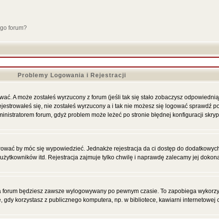
ego forum?
Problemy Logowania i Rejestracji
ać. A może zostałeś wyrzucony z forum (jeśli tak się stało zobaczysz odpowiednią
strowałeś się, nie zostałeś wyrzucony a i tak nie możesz się logować sprawdź po
administratorem forum, gdyż problem może leżeć po stronie błędnej konfiguracji skryp
trować by móc się wypowiedzieć. Jednakże rejestracja da ci dostęp do dodatkowych 
żytkowników itd. Rejestracja zajmuje tylko chwilę i naprawdę zalecamy jej dokon
 forum będziesz zawsze wylogowywany po pewnym czasie. To zapobiega wykorzyst
dy korzystasz z publicznego komputera, np. w bibliotece, kawiarni internetowej c