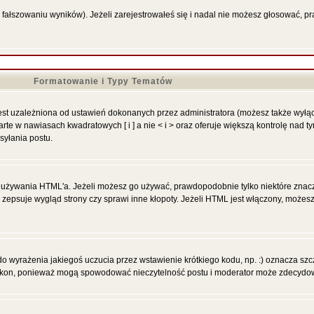
 fałszowaniu wyników). Jeżeli zarejestrowałeś się i nadal nie możesz głosować,
Formatowanie i Typy Tematów
st uzależniona od ustawień dokonanych przez administratora (możesz także wyłą
 w nawiasach kwadratowych [ i ] a nie < i > oraz oferuje większą kontrolę nad tym
syłania postu.
ią używania HTML'a. Jeżeli możesz go używać, prawdopodobnie tylko niektóre znacz
y zepsuje wygląd strony czy sprawi inne kłopoty. Jeżeli HTML jest włączony, może
 wyrażenia jakiegoś uczucia przez wstawienie krótkiego kodu, np. :) oznacza szczę
 ikon, ponieważ mogą spowodować nieczytelność postu i moderator może zdecydowa