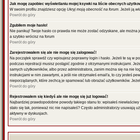
Jak mogę zapobiec wyświetlaniu mojej ksywki na liście obecnych użytk
W swoim profilu znajdziesz opcję
Ukryj moją obecność na forum
. Jeżeli ją
wł
Powrót do góry
Zgubiłem moje hasło!
Nie panikuj! Twoje hasło co prawda nie może zostać odzyskane, ale można je 
a szybko wrócisz na forum
Powrót do góry
Zarejestrowałem się ale nie mogę się zalogować!
Na początek sprawdź czy wpisujesz poprawny login i hasło. Jeżeli te są w 
podczas rejestracji musisz postąpić zgodnie z otrzymanymi instrukcjami. Jeż
samych użytkowników, albo przez administratora, zanim można się na nie lo
instrukcjami w nim zawartymi, a jeśli nie otrzymałeś email'a, to czy jesteś
nieporządanych, które zechcą je spamować lub obrażać użytkowników. Jeżeli
Powrót do góry
Rejestrowałem się kiedyś ale nie mogę się już logować!
Najbardziej prawdopodobne powody takiego stanu to: wpisałeś niewłaściwy log
stało się tak, ponieważ nic nie napisałeś? Często administratorzy usuwają u
aktywny w dyskusjach.
Powrót do góry