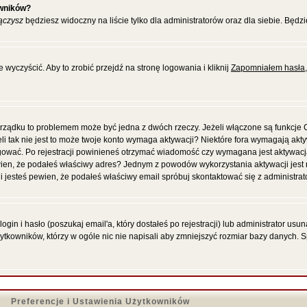
owników?
ączysz
będziesz widoczny na liście tylko dla administratorów oraz dla siebie. Będzi
wyczyścić. Aby to zrobić przejdź na stronę logowania i kliknij
Zapomniałem hasła
porządku to problemem może być jedna z dwóch rzeczy. Jeżeli włączone są funkcje
eli tak nie jest to może twoje konto wymaga aktywacji? Niektóre fora wymagają akt
gować. Po rejestracji powinieneś otrzymać wiadomość czy wymagana jest aktywacja
 pewien, że podałeś właściwy adres? Jednym z powodów wykorzystania aktywacji jes
 jesteś pewien, że podałeś właściwy email spróbuj skontaktować się z administrat
in i hasło (poszukaj email'a, który dostałeś po rejestracji) lub administrator us
żytkowników, którzy w ogóle nic nie napisali aby zmniejszyć rozmiar bazy danych. 
Preferencje i Ustawienia Użytkowników