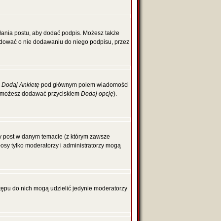
łania postu, aby dodać podpis. Możesz także
dować o nie dodawaniu do niego podpisu, przez
z
Dodaj Ankietę
pod głównym polem wiadomości
cje możesz dodawać przyciskiem
Dodaj opcję
).
zy post w danym temacie (z którym zawsze
głosy tylko moderatorzy i administratorzy mogą
tępu do nich mogą udzielić jedynie moderatorzy