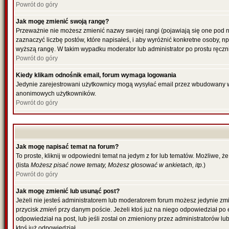
Powrót do góry
Jak mogę zmienić swoją rangę?
Przeważnie nie możesz zmienić nazwy swojej rangi (pojawiają się one pod n
zaznaczyć liczbę postów, które napisałeś, i aby wyróżnić konkretne osoby, n
wyższą rangę. W takim wypadku moderator lub administrator po prostu ręczni
Powrót do góry
Kiedy klikam odnośnik email, forum wymaga logowania
Jedynie zarejestrowani użytkownicy mogą wysyłać email przez wbudowany w 
anonimowych użytkowników.
Powrót do góry
Jak mogę napisać temat na forum?
To proste, kliknij w odpowiedni temat na jedym z for lub tematów. Możliwe, 
(lista
Możesz pisać nowe tematy, Możesz głosować w ankietach, itp.
)
Powrót do góry
Jak mogę zmienić lub usunąć post?
Jeżeli nie jesteś administratorem lub moderatorem forum możesz jedynie zmie
przycisk
zmień
przy danym poście. Jeżeli ktoś już na niego odpowiedział po ed
odpowiedział na post, lub jeśli został on zmieniony przez administratorów l
ktoś już odpowiedział.