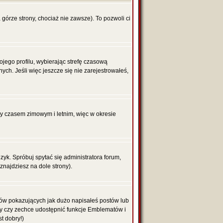
 górze strony, chociaż nie zawsze). To pozwoli ci
ojego profilu, wybierając strefę czasową
h. Jeśli więc jeszcze się nie zarejestrowałeś,
zy czasem zimowym i letnim, więc w okresie
yk. Spróbuj spytać się administratora forum,
znajdziesz na dole strony).
ków pokazujących jak dużo napisałeś postów lub
ży czy zechce udostępnić funkcje Emblematów i
t dobry!)