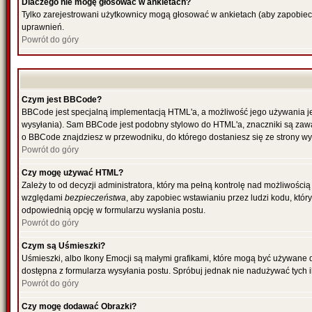
Dlaczego nie mogę głosować w ankietach?
Tylko zarejestrowani użytkownicy mogą głosować w ankietach (aby zapobiec
uprawnień.
Powrót do góry
Czym jest BBCode?
BBCode jest specjalną implementacją HTML'a, a możliwość jego używania je
wysyłania). Sam BBCode jest podobny stylowo do HTML'a, znaczniki są zawarte
o BBCode znajdziesz w przewodniku, do którego dostaniesz się ze strony wy
Powrót do góry
Czy mogę używać HTML?
Zależy to od decyzji administratora, który ma pełną kontrolę nad możliwośc
względami
bezpieczeństwa
, aby zapobiec wstawianiu przez ludzi kodu, któr
odpowiednią opcję w formularzu wysłania postu.
Powrót do góry
Czym są Uśmieszki?
Uśmieszki, albo Ikony Emocji są małymi grafikami, które mogą być używane do
dostępna z formularza wysyłania postu. Spróbuj jednak nie nadużywać tych
Powrót do góry
Czy mogę dodawać Obrazki?