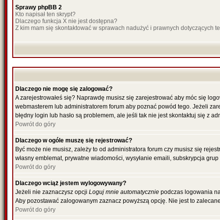
Sprawy phpBB 2
Kto napisał ten skrypt?
Dlaczego funkcja X nie jest dostępna?
Z kim mam się skontaktować w sprawach nadużyć i prawnych dotyczących t
Dlaczego nie mogę się zalogować?
A zarejestrowałeś się? Naprawdę musisz się zarejestrować aby móc się logow
webmasterem lub administratorem forum aby poznać powód tego. Jeżeli zareje
błędny login lub hasło są problemem, ale jeśli tak nie jest skontaktuj się z 
Powrót do góry
Dlaczego w ogóle muszę się rejestrować?
Być może nie musisz, zależy to od administratora forum czy musisz się rejes
własny emblemat, prywatne wiadomości, wysyłanie emaili, subskrypcja grup u
Powrót do góry
Dlaczego wciąż jestem wylogowywany?
Jeżeli nie zaznaczysz opcji
Loguj mnie automatycznie
podczas logowania na
Aby pozostawać zalogowanym zaznacz powyższą opcję. Nie jest to zalecane, g
Powrót do góry