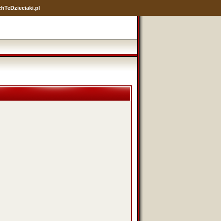
hTeDzieciaki.pl