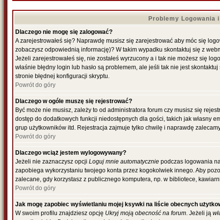
Problemy Logowania i 
Dlaczego nie mogę się zalogować?
A zarejestrowałeś się? Naprawdę musisz się zarejestrować aby móc się logowa
zobaczysz odpowiednią informację)? W takim wypadku skontaktuj się z web
Jeżeli zarejestrowałeś się, nie zostałeś wyrzucony a i tak nie możesz się l
właśnie błędny login lub hasło są problemem, ale jeśli tak nie jest skontakt
stronie błędnej konfiguracji skryptu.
Powrót do góry
Dlaczego w ogóle muszę się rejestrować?
Być może nie musisz, zależy to od administratora forum czy musisz się rejes
dostęp do dodatkowych funkcji niedostępnych dla gości, takich jak własny e
grup użytkowników itd. Rejestracja zajmuje tylko chwilę i naprawdę zalecamy
Powrót do góry
Dlaczego wciąż jestem wylogowywany?
Jeżeli nie zaznaczysz opcji
Loguj mnie automatycznie
podczas logowania na
zapobiega wykorzystaniu twojego konta przez kogokolwiek innego. Aby poz
zalecane, gdy korzystasz z publicznego komputera, np. w bibliotece, kawiarni
Powrót do góry
Jak mogę zapobiec wyświetlaniu mojej ksywki na liście obecnych użytk
W swoim profilu znajdziesz opcję
Ukryj moją obecność na forum
. Jeżeli ją
wł