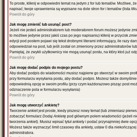
To proste, kliknij w odpowiedni temat na jedym z for lub tematów. Możliwe, 
napisać; twoje uprawnienia są wypisane na dole stron for i tematów (lista
Moż
Powrót do góry
Jak mogę zmienić lub usunąć post?
Jeżeli nie jesteś administratorem lub moderatorem forum możesz jedynie zmi
to możliwe jedynie przez jakiś czas po jego napisaniu) kliknij w przycisk
zmi
edycji pod postem pojawi się tekst drobnymi literami informujący, ile razy da
odpowiedział na post, lub jeśli został on zmieniony przez administratorów l
Pamiętaj, że zwykli użytkownicy nie mogą usunąć postu, na który ktoś już od
Powrót do góry
Jak mogę dodać podpis do mojego postu?
Aby dodać podpis do wiadomości musisz najpierw go stworzyć w swoim profil
przy formularzu wysyłania postu, aby dodać podpis. Możesz także domyślni
odpowiednią opcję w swoim profilu (przy czym każdorazowo pisząc post mo
odznaczenie pola w formularzu wysyłania)
Powrót do góry
Jak mogę utworzyć ankietę?
Tworzenie ankiet jest proste, kiedy piszesz nowy temat (lub zmieniasz pierw
zobaczyć formularz
Dodaj Ankietę
pod głównym polem wiadomości (jeżeli ni
tworzenia ankiet). Musisz wpisać tytuł ankiety i podać przynajmniej dwie o
Możesz także wyznaczyć limit czasowy dla ankiety, ustaw 0 dla niekończącej 
administratora.