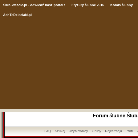
Ślub
-Wesele.pl - odwiedź nasz portal !
Fryzury ślubne 2016
Komis ślubny
AchTeDzieciaki.pl
Forum ślubne Ślub
FAQ
Szukaj
Użytkownicy
Grupy
Rejestracja
Profil