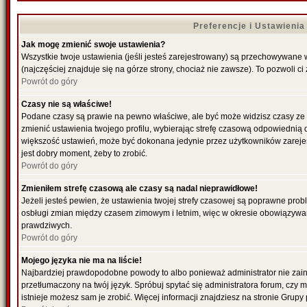
Preferencje i Ustawieni
Jak mogę zmienić swoje ustawienia?
Wszystkie twoje ustawienia (jeśli jesteś zarejestrowany) są przechowywane 
(najczęściej znajduje się na górze strony, chociaż nie zawsze). To pozwoli ci
Powrót do góry
Czasy nie są właściwe!
Podane czasy są prawie na pewno właściwe, ale być może widzisz czasy ze str
zmienić ustawienia twojego profilu, wybierając strefę czasową odpowiednią d
większość ustawień, może być dokonana jedynie przez użytkowników zarejestr
jest dobry moment, żeby to zrobić.
Powrót do góry
Zmieniłem strefę czasową ale czasy są nadal nieprawidłowe!
Jeżeli jesteś pewien, że ustawienia twojej strefy czasowej są poprawne pro
osbługi zmian między czasem zimowym i letnim, więc w okresie obowiązywan
prawdziwych.
Powrót do góry
Mojego języka nie ma na liście!
Najbardziej prawdopodobne powody to albo ponieważ administrator nie zains
przetłumaczony na twój język. Spróbuj spytać się administratora forum, czy 
istnieje możesz sam je zrobić. Więcej informacji znajdziesz na stronie Grupy