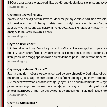
BBCode znajdziesz w przewodniku, do którego dostaniesz się ze strony wysy
Powrót do góry
Czy mogę używać HTML?
Zależy to od decyzji administratora, który ma pełną kontrolę nad możliwoś
tylko niektóre znaczniki będą działały. Jest to podyktowane względami
bezpi
zepsuje wygląd strony czy sprawi inne kłopoty. Jeżeli HTML jest włączony,
opcję w formularzu wysłania postu.
Powrót do góry
Czym są Uśmieszki?
Uśmieszki, albo Ikony Emocji są małymi grafikami, które mogą być używane 
np. :) oznacza szczęście, :( oznacza smutek. Pełna lista ikon jest dostępna 
ikon, ponieważ mogą spowodować nieczytelność postu i moderator może zde
Powrót do góry
Czy mogę dodawać Obrazki?
Jak najbardziej możesz wstawiać obrazki do swoich postów. Jednakże obecn
na forum. Musisz więc wstawiać obrazki, które znajdują się na innym, ogólno
Nie możesz wstawiać obrazków znajdujących się na twoim komputerze (chyb
przechowywanych na stronach wymagających autoryzacji, np. skrzynki poczto
znacznika BBCode [img] lub odpowiedniego znacznika HTML (jeśli jest to d
Powrót do góry
Czym są Ogłoszenia?