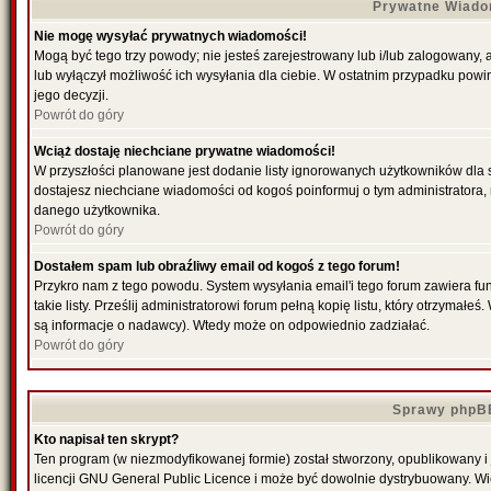
Prywatne Wiado
Nie mogę wysyłać prywatnych wiadomości!
Mogą być tego trzy powody; nie jesteś zarejestrowany lub i/lub zalogowany,
lub wyłączył możliwość ich wysyłania dla ciebie. W ostatnim przypadku powi
jego decyzji.
Powrót do góry
Wciąż dostaję niechciane prywatne wiadomości!
W przyszłości planowane jest dodanie listy ignorowanych użytkowników dla
dostajesz niechciane wiadomości od kogoś poinformuj o tym administratora
danego użytkownika.
Powrót do góry
Dostałem spam lub obraźliwy email od kogoś z tego forum!
Przykro nam z tego powodu. System wysyłania email'i tego forum zawiera fu
takie listy. Prześlij administratorowi forum pełną kopię listu, który otrzymał
są informacje o nadawcy). Wtedy może on odpowiednio zadziałać.
Powrót do góry
Sprawy phpB
Kto napisał ten skrypt?
Ten program (w niezmodyfikowanej formie) został stworzony, opublikowany i
licencji GNU General Public Licence i może być dowolnie dystrybuowany. W