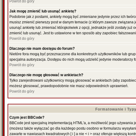
Powrót do góry
Jak mogę zmienić lub usunąć ankietę?
Podobnie jak z postami, ankiety mogą być zmieniane jedynie przez ich twórc
musisz zmienić pierwszy post w danym temacie (z którym zawsze związana jes
usunąć ankietę lub zmieniać którąkolwiek z opcji, jednakże jeśli zostały już
zmienić lub usunąć. Jest to ustawione w ten sposób aby zapobiec fałszowani
Powrót do góry
Dlaczego nie mam dostępu do forum?
Nietóre fora mogą być przeznaczone dla konkretnych użytkowników lub grup. 
specjalna autoryzacja. Dostępu do nich mogą udzielić jedynie moderatorzy fo
Powrót do góry
Dlaczego nie mogę głosować w ankietach?
Tylko zarejestrowani użytkownicy mogą głosować w ankietach (aby zapobiec f
możesz głosować, prawdopodobnie nie masz odpowiednich uprawnień.
Powrót do góry
Formatowanie i Typ
Czym jest BBCode?
BBCode jest specjalną implementacją HTML'a, a możliwość jego używania je
(możesz także wyłączać go dla każdego postu osobno w formularzu wysyłan
zawarte w nawiasach kwadratowych [ i ] a nie < i > oraz oferuje większą kontr