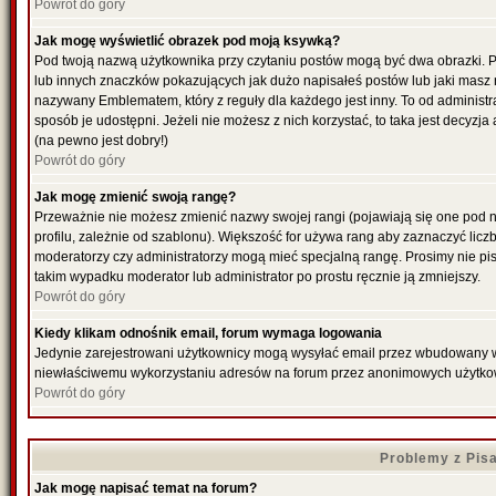
Powrót do góry
Jak mogę wyświetlić obrazek pod moją ksywką?
Pod twoją nazwą użytkownika przy czytaniu postów mogą być dwa obrazki. P
lub innych znaczków pokazujących jak dużo napisałeś postów lub jaki masz 
nazywany Emblematem, który z reguły dla każdego jest inny. To od administr
sposób je udostępni. Jeżeli nie możesz z nich korzystać, to taka jest decyzj
(na pewno jest dobry!)
Powrót do góry
Jak mogę zmienić swoją rangę?
Przeważnie nie możesz zmienić nazwy swojej rangi (pojawiają się one pod 
profilu, zależnie od szablonu). Większość for używa rang aby zaznaczyć liczb
moderatorzy czy administratorzy mogą mieć specjalną rangę. Prosimy nie pis
takim wypadku moderator lub administrator po prostu ręcznie ją zmniejszy.
Powrót do góry
Kiedy klikam odnośnik email, forum wymaga logowania
Jedynie zarejestrowani użytkownicy mogą wysyłać email przez wbudowany w f
niewłaściwemu wykorzystaniu adresów na forum przez anonimowych użytko
Powrót do góry
Problemy z Pis
Jak mogę napisać temat na forum?