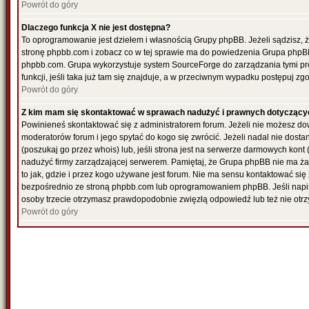
Powrót do góry
Dlaczego funkcja X nie jest dostępna?
To oprogramowanie jest dziełem i własnością Grupy phpBB. Jeżeli sądzisz, 
stronę phpbb.com i zobacz co w tej sprawie ma do powiedzenia Grupa phpBB
phpbb.com. Grupa wykorzystuje system SourceForge do zarządzania tymi pr
funkcji, jeśli taka już tam się znajduje, a w przeciwnym wypadku postępuj z
Powrót do góry
Z kim mam się skontaktować w sprawach nadużyć i prawnych dotyczący
Powinieneś skontaktować się z administratorem forum. Jeżeli nie możesz dowi
moderatorów forum i jego spytać do kogo się zwrócić. Jeżeli nadal nie dost
(poszukaj go przez whois) lub, jeśli strona jest na serwerze darmowych kont (re
nadużyć firmy zarządzającej serwerem. Pamiętaj, że Grupa phpBB nie ma ża
to jak, gdzie i przez kogo używane jest forum. Nie ma sensu kontaktować 
bezpośrednio ze stroną phpbb.com lub oprogramowaniem phpBB. Jeśli napi
osoby trzecie otrzymasz prawdopodobnie zwięzłą odpowiedź lub też nie otrz
Powrót do góry