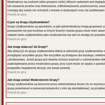
Moderatorzy są osobami (albo grupami osób), których zadaniem jest dogląda
lub usuwania postów oraz blokowania, odblokowywania, przenoszenia, usuwa
czuwają aby ludzie nie schodzili
z tematu
w dyskusjach oraz nie publikowali
Powrót do góry
Czym są Grupy Użytkowników?
Grupy Użytkowników są sposobem, w jaki administratorzy mogą grupować uż
przeważnie nie jest możliwe w innych forach) i każda grupa może mieć włas
ustawić wielu użytkowników jako moderatorów lub dać im dostęp do prywatne
Powrót do góry
Jak mogę dołączyć do Grupy?
Aby dołączyć do grupy użytkowników kliknij w odnośnik grup użytkowników n
przeglądać wszystkie grupy. Nie wszystkie są dostępne dla każdego, niektó
członkowstwo. Jeżeli grupa jest otwarta możesz poprosić o członkowstwo kli
zaakceptowana przez moderatora grupy, przy czym może on spytać o powód 
przypadku negatywnej decyzji, ma swoje powody.
Powrót do góry
Jak mogę zostać Moderatorem Grupy?
Grupy użytkowników są tworzone przez administratora forum i to on wyznacz
grupy powinieneś w pierwszej kolejności z nim się skontaktować, na przykł
Powrót do góry