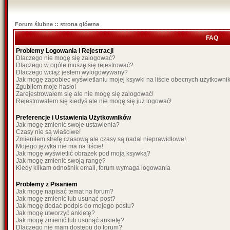
Forum ślubne :: strona główna
FAQ
Problemy Logowania i Rejestracji
Dlaczego nie mogę się zalogować?
Dlaczego w ogóle muszę się rejestrować?
Dlaczego wciąż jestem wylogowywany?
Jak mogę zapobiec wyświetlaniu mojej ksywki na liście obecnych użytkown
Zgubiłem moje hasło!
Zarejestrowałem się ale nie mogę się zalogować!
Rejestrowałem się kiedyś ale nie mogę się już logować!
Preferencje i Ustawienia Użytkowników
Jak mogę zmienić swoje ustawienia?
Czasy nie są właściwe!
Zmieniłem strefę czasową ale czasy są nadal nieprawidłowe!
Mojego języka nie ma na liście!
Jak mogę wyświetlić obrazek pod moją ksywką?
Jak mogę zmienić swoją rangę?
Kiedy klikam odnośnik email, forum wymaga logowania
Problemy z Pisaniem
Jak mogę napisać temat na forum?
Jak mogę zmienić lub usunąć post?
Jak mogę dodać podpis do mojego postu?
Jak mogę utworzyć ankietę?
Jak mogę zmienić lub usunąć ankietę?
Dlaczego nie mam dostępu do forum?