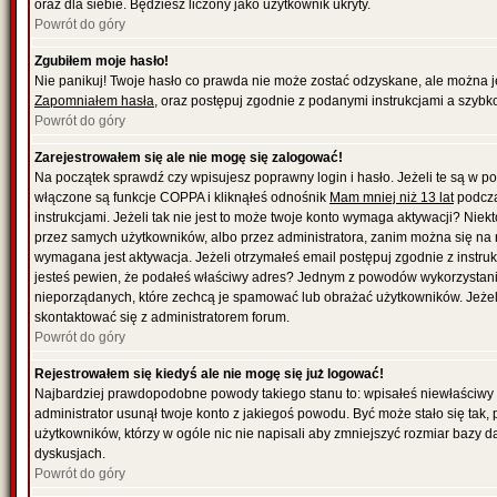
oraz dla siebie. Będziesz liczony jako użytkownik ukryty.
Powrót do góry
Zgubiłem moje hasło!
Nie panikuj! Twoje hasło co prawda nie może zostać odzyskane, ale można je w
Zapomniałem hasła
, oraz postępuj zgodnie z podanymi instrukcjami a szybk
Powrót do góry
Zarejestrowałem się ale nie mogę się zalogować!
Na początek sprawdź czy wpisujesz poprawny login i hasło. Jeżeli te są w 
włączone są funkcje COPPA i kliknąłeś odnośnik
Mam mniej niż 13 lat
podcza
instrukcjami. Jeżeli tak nie jest to może twoje konto wymaga aktywacji? Nie
przez samych użytkowników, albo przez administratora, zanim można się na 
wymagana jest aktywacja. Jeżeli otrzymałeś email postępuj zgodnie z instrukc
jesteś pewien, że podałeś właściwy adres? Jednym z powodów wykorzystania
nieporządanych, które zechcą je spamować lub obrażać użytkowników. Jeżeli
skontaktować się z administratorem forum.
Powrót do góry
Rejestrowałem się kiedyś ale nie mogę się już logować!
Najbardziej prawdopodobne powody takiego stanu to: wpisałeś niewłaściwy logi
administrator usunął twoje konto z jakiegoś powodu. Być może stało się tak,
użytkowników, którzy w ogóle nic nie napisali aby zmniejszyć rozmiar bazy 
dyskusjach.
Powrót do góry