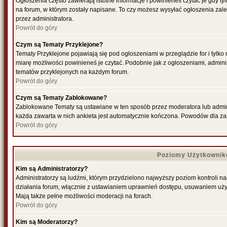
Ogłoszenia często zawierają istotne informacje i powinieneś czytać je gdy ty
na forum, w którym zostały napisane. To czy możesz wysyłać ogłoszenia zal
przez administratora.
Powrót do góry
Czym są Tematy Przyklejone?
Tematy Przyklejone pojawiają się pod ogłoszeniami w przeglądzie for i tylko
miarę możliwości powinieneś je czytać. Podobnie jak z ogłoszeniami, admini
tematów przyklejonych na każdym forum.
Powrót do góry
Czym są Tematy Zablokowane?
Zablokowane Tematy są ustawiane w ten sposób przez moderatora lub admini
każda zawarta w nich ankieta jest automatycznie kończona. Powodów dla za
Powrót do góry
Poziomy Użytkownik
Kim są Administratorzy?
Administratorzy są ludźmi, którym przydzielono najwyższy poziom kontroli n
działania forum, włącznie z ustawianiem uprawnień dostępu, usuwaniem uży
Mają także pełne możliwości moderacji na forach.
Powrót do góry
Kim są Moderatorzy?