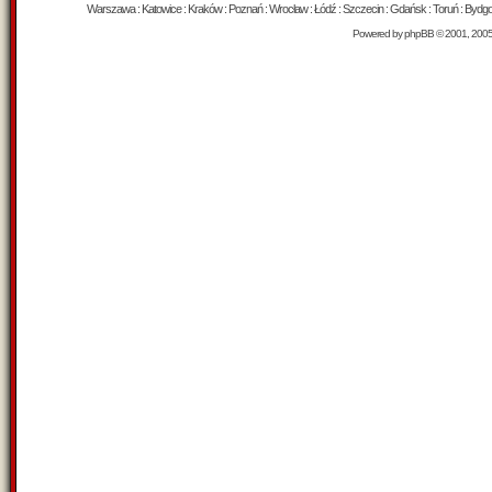
Warszawa : Katowice : Kraków : Poznań : Wrocław : Łódź : Szczecin : Gdańsk : Toruń : Bydgosz
Powered by
phpBB
© 2001, 200