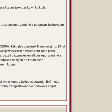
esz liczony jako użytkownik ukryty.
, oraz postępuj zgodnie z podanymi instrukcjami
 COPPA i kliknąłeś odnośnik
Mam mniej niż 13 lat
ywacji wszystkich nowych kont, albo przez
. Jeżeli otrzymałeś email postępuj zgodnie z
t redukcja dostępu do forum osób
orem forum.
unął twoje konto z jakiegoś powodu. Być może
Spróbuj zarejestrować się ponownie i bądź