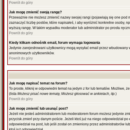
Powrót do góry
Jak mogę zmienić swoją rangę?
Przeważnie nie możesz zmienić nazwy swojej rangi (pojawiają się one pod n
zaznaczyć liczbę postów, które napisałeś, i aby wyróżnić konkretne osoby, n
wyższą rangę. W takim wypadku moderator lub administrator po prostu ręczni
Powrót do góry
Kiedy klikam odnośnik email, forum wymaga logowania
Jedynie zarejestrowani użytkownicy mogą wysyłać email przez wbudowany w 
anonimowych użytkowników.
Powrót do góry
Jak mogę napisać temat na forum?
To proste, kliknij w odpowiedni temat na jedym z for lub tematów. Możliwe, 
(lista
Możesz pisać nowe tematy, Możesz głosować w ankietach, itp.
)
Powrót do góry
Jak mogę zmienić lub usunąć post?
Jeżeli nie jesteś administratorem lub moderatorem forum możesz jedynie zmie
przycisk
zmień
przy danym poście. Jeżeli ktoś już na niego odpowiedział po ed
odpowiedział na post, lub jeśli został on zmieniony przez administratorów l
ktoś już odpowiedział.