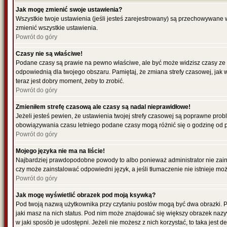
Jak mogę zmienić swoje ustawienia?
Wszystkie twoje ustawienia (jeśli jesteś zarejestrowany) są przechowywane 
zmienić wszystkie ustawienia.
Powrót do góry
Czasy nie są właściwe!
Podane czasy są prawie na pewno właściwe, ale być może widzisz czasy ze str
odpowiednią dla twojego obszaru. Pamiętaj, że zmiana strefy czasowej, jak 
teraz jest dobry moment, żeby to zrobić.
Powrót do góry
Zmieniłem strefę czasową ale czasy są nadal nieprawidłowe!
Jeżeli jesteś pewien, że ustawienia twojej strefy czasowej są poprawne pro
obowiązywania czasu letniego podane czasy mogą różnić się o godzinę od 
Powrót do góry
Mojego języka nie ma na liście!
Najbardziej prawdopodobne powody to albo ponieważ administrator nie zainst
czy może zainstalować odpowiedni język, a jeśli tłumaczenie nie istnieje mo
Powrót do góry
Jak mogę wyświetlić obrazek pod moją ksywką?
Pod twoją nazwą użytkownika przy czytaniu postów mogą być dwa obrazki. P
jaki masz na nich status. Pod nim może znajdować się większy obrazek nazy
w jaki sposób je udostępni. Jeżeli nie możesz z nich korzystać, to taka jest 