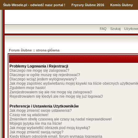
Ślub
-Wesele.pl - odwiedź nasz portal !
Fryzury ślubne 2016
Komis ślubny
FAQ
Szukaj
Użytkow
Forum ślubne :: strona główna
Problemy Logowania i Rejestracji
Dlaczego nie mogę się zalogować?
Dlaczego w ogóle muszę się rejestrować?
Dlaczego wciąż jestem wylogowywany?
Jak mogę zapobiec wyświetlaniu mojej ksywki na liście obecnych użytkown
Zgubiłem moje hasło!
Zarejestrowałem się ale nie mogę się zalogować!
Rejestrowałem się kiedyś ale nie mogę się już logować!
Preferencje i Ustawienia Użytkowników
Jak mogę zmienić swoje ustawienia?
Czasy nie są właściwe!
Zmieniłem strefę czasową ale czasy są nadal nieprawidłowe!
Mojego języka nie ma na liście!
Jak mogę wyświetlić obrazek pod moją ksywką?
Jak mogę zmienić swoją rangę?
Kiedy klikam odnośnik email, forum wymaga logowania