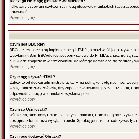
Dlaczego nie mogę głosować w ankietach?
Tylko zarejestrowani użytkownicy mogą głosować w ankietach (aby zapobiec
uprawnień.
Powrót do góry
Czym jest BBCode?
BBCode jest specjalną implementacją HTML'a, a możliwość jego używania je
wysyłania). Sam BBCode jest podobny stylowo do HTML'a, znaczniki są zawarte
o BBCode znajdziesz w przewodniku, do którego dostaniesz się ze strony wy
Powrót do góry
Czy mogę używać HTML?
Zależy to od decyzji administratora, który ma pełną kontrolę nad możliwośc
względami
bezpieczeństwa
, aby zapobiec wstawianiu przez ludzi kodu, któr
odpowiednią opcję w formularzu wysłania postu.
Powrót do góry
Czym są Uśmieszki?
Uśmieszki, albo Ikony Emocji są małymi grafikami, które mogą być używane do
dostępna z formularza wysyłania postu. Spróbuj jednak nie nadużywać tych
Powrót do góry
Czy mogę dodawać Obrazki?