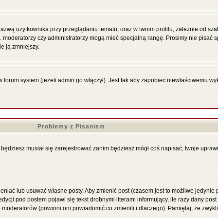
azwą użytkownika przy przeglądaniu tematu, oraz w twoim profilu, zależnie od sza
p. moderatorzy czy administratorzy mogą mieć specjalną rangę. Prosimy nie pisać s
e ją zmniejszy.
forum system (jeżeli admin go włączył). Jest tak aby zapobiec niewłaściwemu wy
Problemy z Pisaniem
że będziesz musiał się zarejestrować zanim będziesz mógł coś napisać; twoje upraw
niać lub usuwać własne posty. Aby zmienić post (czasem jest to możliwe jedynie pr
ycji pod postem pojawi się tekst drobnymi literami informujący, ile razy dany post
ub moderatorów (powinni oni powiadomić co zmienili i dlaczego). Pamiętaj, że zwyk