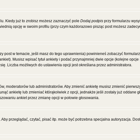
u. Kiedy już to zrobisz możesz zaznaczyć pole
Dodaj podpis
przy formularzu wysy
ednią opcję w swoim profilu (przy czym każdorazowo pisząc post możesz zadecy
wszy post w temacie, jeśli masz do tego uprawnienia) powinieneś zobaczyć formular
ankiet). Musisz wpisać tytuł ankiety i podać przynajmniej dwie opcje (kolejne op
się. Liczba możliwych do ustawienia opcji jest określana przez administratora.
ców, moderatorów lub administratorów. Aby zmienić ankietę musisz zmienić pierws
unąć ankietę lub zmieniać którąkolwiek z opcji, jednakże jeśli zostały już oddane 
łszowaniu ankiet przez zmianę opcji w połowie głosowania.
Aby przeglądać, czytać, pisać itp. może być potrzebna specjalna autoryzacja. Dos