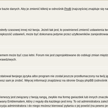
w bazie danych. Aby je zmienić kliknij w odnośnik
Profil
(najczęściej znajduje się na
efy czasowej innej niż twoja. Jeżeli tak jest, to powinieneś zmienić ustawienia tw
większość ustawień, może być dokonana jedynie przez użytkowników zarejestrowanyc
blemem może być czas letni. Forum nie jest zaprojektowane do osbługi zmian międ
prawdziwych.
alował twojego języka albo program nie został jeszcze przetłumaczony na twój jęz
żesz sam je zrobić. Więcej informacji znajdziesz na stronie Grupy phpBB (odnośnik 
ierwszy jest związany z twoją rangą, zwykle ma formę gwiazdek lub innych znacz
wany Emblematem, który z reguły dla każdego jest inny. To od administratora zale
decyzja administratora i do niego możesz kierować pytania o jej powód (na pewno jes