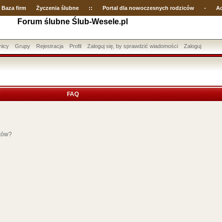
Baza firm
Życzenia ślubne
::
Portal dla nowoczesnych rodziców
-
Ac
Forum ślubne Ślub-Wesele.pl
nicy
Grupy
Rejestracja
Profil
Zaloguj się, by sprawdzić wiadomości
Zaloguj
FAQ
ików?