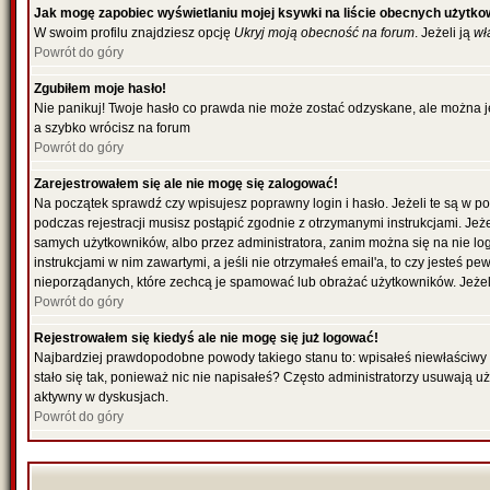
Jak mogę zapobiec wyświetlaniu mojej ksywki na liście obecnych użytk
W swoim profilu znajdziesz opcję
Ukryj moją obecność na forum
. Jeżeli ją
wł
Powrót do góry
Zgubiłem moje hasło!
Nie panikuj! Twoje hasło co prawda nie może zostać odzyskane, ale można je 
a szybko wrócisz na forum
Powrót do góry
Zarejestrowałem się ale nie mogę się zalogować!
Na początek sprawdź czy wpisujesz poprawny login i hasło. Jeżeli te są w 
podczas rejestracji musisz postąpić zgodnie z otrzymanymi instrukcjami. Jeż
samych użytkowników, albo przez administratora, zanim można się na nie lo
instrukcjami w nim zawartymi, a jeśli nie otrzymałeś email'a, to czy jesteś
nieporządanych, które zechcą je spamować lub obrażać użytkowników. Jeżeli
Powrót do góry
Rejestrowałem się kiedyś ale nie mogę się już logować!
Najbardziej prawdopodobne powody takiego stanu to: wpisałeś niewłaściwy log
stało się tak, ponieważ nic nie napisałeś? Często administratorzy usuwają u
aktywny w dyskusjach.
Powrót do góry