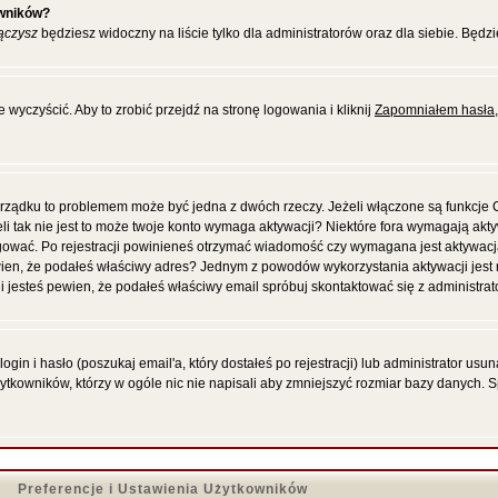
owników?
ączysz
będziesz widoczny na liście tylko dla administratorów oraz dla siebie. Będzi
wyczyścić. Aby to zrobić przejdź na stronę logowania i kliknij
Zapomniałem hasła
porządku to problemem może być jedna z dwóch rzeczy. Jeżeli włączone są funkcje
eli tak nie jest to może twoje konto wymaga aktywacji? Niektóre fora wymagają akt
gować. Po rejestracji powinieneś otrzymać wiadomość czy wymagana jest aktywacja
 pewien, że podałeś właściwy adres? Jednym z powodów wykorzystania aktywacji jes
 jesteś pewien, że podałeś właściwy email spróbuj skontaktować się z administrat
in i hasło (poszukaj email'a, który dostałeś po rejestracji) lub administrator us
żytkowników, którzy w ogóle nic nie napisali aby zmniejszyć rozmiar bazy danych. 
Preferencje i Ustawienia Użytkowników