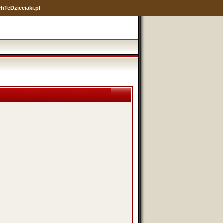
hTeDzieciaki.pl