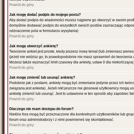
Powrót do góry
Jak mogę dodać podpis do mojego postu?
Aby dodać podpis do wiadomości musisz najpierw go stworzyć w swoim profil
domyślnie dodawać podpis do wszystkich swoich postów zaznaczając odpowi
odznaczenie pola w formularzu wysyłania)
Powrót do góry
Jak mogę utworzyć ankietę?
Tworzenie ankiet jest proste, kiedy piszesz nowy temat (lub zmieniasz pier
(jeżeli nie widzisz go, to prawdopodobnie nie masz uprawnień do tworzenia 
Możesz także wyznaczyć limit czasowy dla ankiety, ustaw 0 dla niekończącej 
Powrót do góry
Jak mogę zmienić lub usunąć ankietę?
Podobnie jak z postami, ankiety mogą być zmieniane jedynie przez ich twór
związana jest ankieta). Jeżeli nikt jeszcze nie głosował użytkownicy mogą us
ankietę zmienić lub usunąć. Jest to ustawione w ten sposób aby zapobiec fa
Powrót do góry
Dlaczego nie mam dostępu do forum?
Nietóre fora mogą być przeznaczone dla konkretnych użytkowników lub grup. 
forum oraz administratorzy i z nimi powinieneś się skontaktować.
Powrót do góry