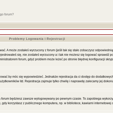
ego forum?
Problemy Logowania i Rejestracji
ać. A może zostałeś wyrzucony z forum (jeśli tak się stało zobaczysz odpowiednią
strowałeś się, nie zostałeś wyrzucony a i tak nie możesz się logować sprawdź po
administratorem forum, gdyż problem może leżeć po stronie błędnej konfiguracji skryp
trować by móc się wypowiedzieć. Jednakże rejestracja da ci dostęp do dodatkowych 
żytkowników itd. Rejestracja zajmuje tylko chwilę i naprawdę zalecamy jej dokon
 forum będziesz zawsze wylogowywany po pewnym czasie. To zapobiega wykorzyst
dy korzystasz z publicznego komputera, np. w bibliotece, kawiarni internetowej c