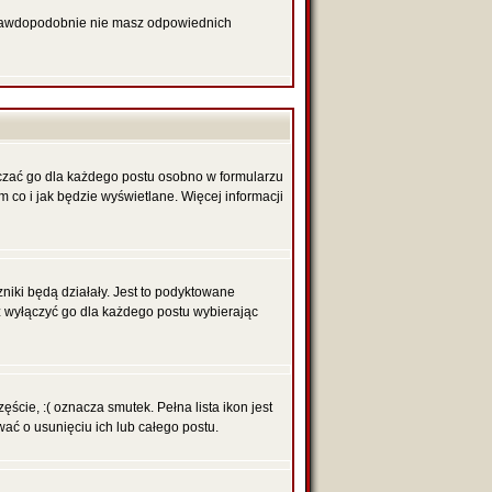
 prawdopodobnie nie masz odpowiednich
czać go dla każdego postu osobno w formularzu
 co i jak będzie wyświetlane. Więcej informacji
niki będą działały. Jest to podyktowane
sz wyłączyć go dla każdego postu wybierając
ście, :( oznacza smutek. Pełna lista ikon jest
ć o usunięciu ich lub całego postu.