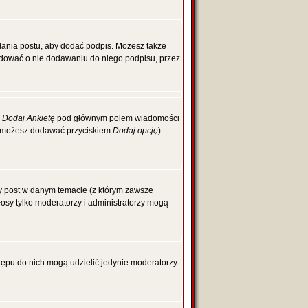
łania postu, aby dodać podpis. Możesz także
dować o nie dodawaniu do niego podpisu, przez
z
Dodaj Ankietę
pod głównym polem wiadomości
cje możesz dodawać przyciskiem
Dodaj opcję
).
zy post w danym temacie (z którym zawsze
głosy tylko moderatorzy i administratorzy mogą
tępu do nich mogą udzielić jedynie moderatorzy