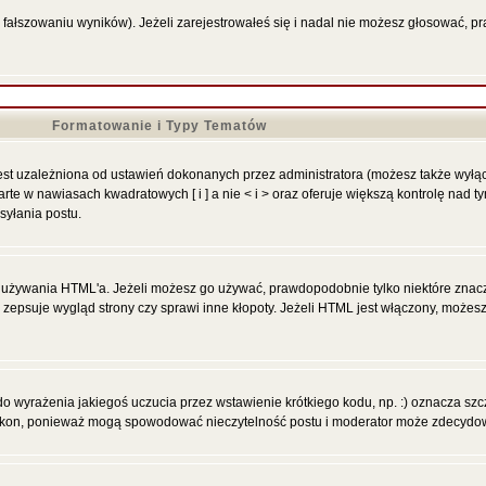
 fałszowaniu wyników). Jeżeli zarejestrowałeś się i nadal nie możesz głosować,
Formatowanie i Typy Tematów
st uzależniona od ustawień dokonanych przez administratora (możesz także wyłą
 w nawiasach kwadratowych [ i ] a nie < i > oraz oferuje większą kontrolę nad tym
syłania postu.
ią używania HTML'a. Jeżeli możesz go używać, prawdopodobnie tylko niektóre znacz
y zepsuje wygląd strony czy sprawi inne kłopoty. Jeżeli HTML jest włączony, może
 wyrażenia jakiegoś uczucia przez wstawienie krótkiego kodu, np. :) oznacza szczę
 ikon, ponieważ mogą spowodować nieczytelność postu i moderator może zdecydowa