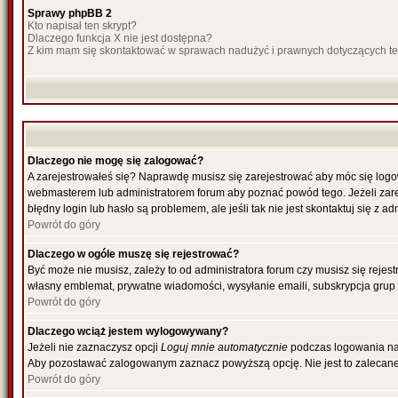
Sprawy phpBB 2
Kto napisał ten skrypt?
Dlaczego funkcja X nie jest dostępna?
Z kim mam się skontaktować w sprawach nadużyć i prawnych dotyczących t
Dlaczego nie mogę się zalogować?
A zarejestrowałeś się? Naprawdę musisz się zarejestrować aby móc się logow
webmasterem lub administratorem forum aby poznać powód tego. Jeżeli zareje
błędny login lub hasło są problemem, ale jeśli tak nie jest skontaktuj się z 
Powrót do góry
Dlaczego w ogóle muszę się rejestrować?
Być może nie musisz, zależy to od administratora forum czy musisz się rejes
własny emblemat, prywatne wiadomości, wysyłanie emaili, subskrypcja grup u
Powrót do góry
Dlaczego wciąż jestem wylogowywany?
Jeżeli nie zaznaczysz opcji
Loguj mnie automatycznie
podczas logowania na
Aby pozostawać zalogowanym zaznacz powyższą opcję. Nie jest to zalecane, g
Powrót do góry