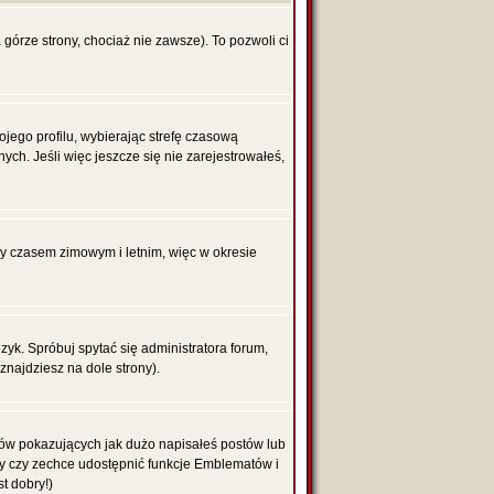
 górze strony, chociaż nie zawsze). To pozwoli ci
ojego profilu, wybierając strefę czasową
h. Jeśli więc jeszcze się nie zarejestrowałeś,
zy czasem zimowym i letnim, więc w okresie
yk. Spróbuj spytać się administratora forum,
znajdziesz na dole strony).
ków pokazujących jak dużo napisałeś postów lub
ży czy zechce udostępnić funkcje Emblematów i
t dobry!)