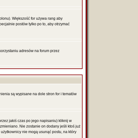
blonu). Większość for używa rang aby
pecjalnie postów tylko po to, aby otrzymać
korzystaniu adresów na forum przez
nienia są wypisane na dole stron for i tematów
zez jakiś czas po jego napisaniu) kliknij w
 zmieniano. Nie zostanie on dodany jeśli ktoś już
li użytkownicy nie mogą usunąć postu, na który