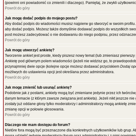
(powinni oni powiadomić co zmienili i dlaczego). Pamiętaj, że zwykli użytkowni
Powrót do góry
Jak mogę dodać podpis do mojego postu?
Aby dodać podpis do wiadomości musisz najpierw go stworzyć w swoim profilu.
aby dodać podpis. Możesz także domyślnie dodawać podpis do wszystkich swo
post możesz zadecydować o nie dodawaniu do niego podpisu, przez odznaczen
Powrót do góry
Jak mogę utworzyć ankietę?
Tworzenie ankiet jest proste, kiedy piszesz nowy temat (lub zmieniasz pierwsz
Ankietę
pod głównym polem wiadomości (jeżeli nie widzisz go, to prawdopodobni
przynajmniej dwie opcje (kolejne opcje możesz dodawać przyciskiem
Dodaj op
możliwych do ustawienia opcji jest określana przez administratora.
Powrót do góry
Jak mogę zmienić lub usunąć ankietę?
Podobnie jak z postami, ankiety mogą być zmieniane jedynie przez ich twórców
danym temacie (z którym zawsze związana jest ankieta). Jeżeli nikt jeszcze nie
zostały już oddane głosy tylko moderatorzy i administratorzy mogą ankietę zmi
zmianę opcji w połowie głosowania.
Powrót do góry
Dlaczego nie mam dostępu do forum?
Nietóre fora mogą być przeznaczone dla konkretnych użytkowników lub grup. Aby
mogą udzielić jedynie moderatorzy forum oraz administratorzy i z nimi powinie