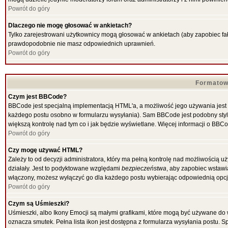
Powrót do góry
Dlaczego nie mogę głosować w ankietach?
Tylko zarejestrowani użytkownicy mogą głosować w ankietach (aby zapobiec fał
prawdopodobnie nie masz odpowiednich uprawnień.
Powrót do góry
Formatow
Czym jest BBCode?
BBCode jest specjalną implementacją HTML'a, a możliwość jego używania jest
każdego postu osobno w formularzu wysyłania). Sam BBCode jest podobny stylow
większą kontrolę nad tym co i jak będzie wyświetlane. Więcej informacji o BBC
Powrót do góry
Czy mogę używać HTML?
Zależy to od decyzji administratora, który ma pełną kontrolę nad możliwością
działały. Jest to podyktowane względami
bezpieczeństwa
, aby zapobiec wstawia
włączony, możesz wyłączyć go dla każdego postu wybierając odpowiednią opcję
Powrót do góry
Czym są Uśmieszki?
Uśmieszki, albo Ikony Emocji są małymi grafikami, które mogą być używane do w
oznacza smutek. Pełna lista ikon jest dostępna z formularza wysyłania postu.