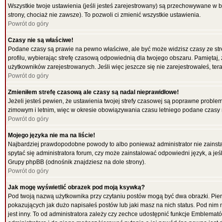
Wszystkie twoje ustawienia (jeśli jesteś zarejestrowany) są przechowywane w b
strony, chociaż nie zawsze). To pozwoli ci zmienić wszystkie ustawienia.
Powrót do góry
Czasy nie są właściwe!
Podane czasy są prawie na pewno właściwe, ale być może widzisz czasy ze strefy
profilu, wybierając strefę czasową odpowiednią dla twojego obszaru. Pamiętaj,
użytkowników zarejestrowanych. Jeśli więc jeszcze się nie zarejestrowałeś, tera
Powrót do góry
Zmieniłem strefę czasową ale czasy są nadal nieprawidłowe!
Jeżeli jesteś pewien, że ustawienia twojej strefy czasowej są poprawne probl
zimowym i letnim, więc w okresie obowiązywania czasu letniego podane czasy 
Powrót do góry
Mojego języka nie ma na liście!
Najbardziej prawdopodobne powody to albo ponieważ administrator nie zainstal
spytać się administratora forum, czy może zainstalować odpowiedni język, a jeśl
Grupy phpBB (odnośnik znajdziesz na dole strony).
Powrót do góry
Jak mogę wyświetlić obrazek pod moją ksywką?
Pod twoją nazwą użytkownika przy czytaniu postów mogą być dwa obrazki. Pier
pokazujących jak dużo napisałeś postów lub jaki masz na nich status. Pod ni
jest inny. To od administratora zależy czy zechce udostępnić funkcje Emblematów 