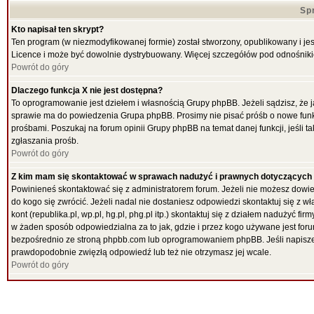
Sp
Kto napisał ten skrypt?
Ten program (w niezmodyfikowanej formie) został stworzony, opublikowany i je
Licence i może być dowolnie dystrybuowany. Więcej szczegółów pod odnośnik
Powrót do góry
Dlaczego funkcja X nie jest dostępna?
To oprogramowanie jest dziełem i własnością Grupy phpBB. Jeżeli sądzisz, że 
sprawie ma do powiedzenia Grupa phpBB. Prosimy nie pisać próśb o nowe funk
prośbami. Poszukaj na forum opinii Grupy phpBB na temat danej funkcji, jeśli
zgłaszania prośb.
Powrót do góry
Z kim mam się skontaktować w sprawach nadużyć i prawnych dotyczących
Powinieneś skontaktować się z administratorem forum. Jeżeli nie możesz dowied
do kogo się zwrócić. Jeżeli nadal nie dostaniesz odpowiedzi skontaktuj się z w
kont (republika.pl, wp.pl, hg.pl, phg.pl itp.) skontaktuj się z działem nadużyć 
w żaden sposób odpowiedzialna za to jak, gdzie i przez kogo używane jest f
bezpośrednio ze stroną phpbb.com lub oprogramowaniem phpBB. Jeśli napiszes
prawdopodobnie zwięzłą odpowiedź lub też nie otrzymasz jej wcale.
Powrót do góry