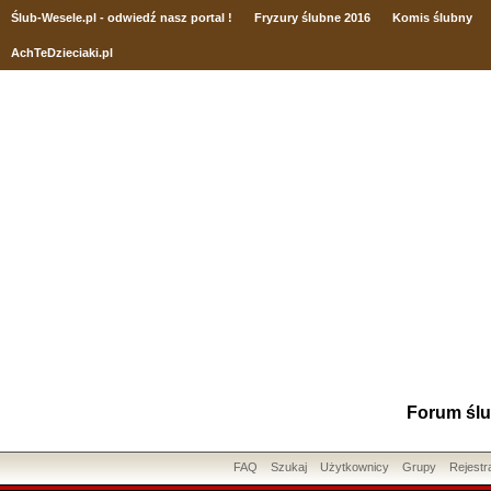
Ślub
-Wesele.pl - odwiedź nasz portal !
Fryzury ślubne 2016
Komis ślubny
AchTeDzieciaki.pl
Forum ślu
FAQ
Szukaj
Użytkownicy
Grupy
Rejestr