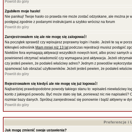
Powrót do góry
Zgubiłem moje hasło!
Nie panikuj! Twoje hasło co prawda nie może zostać odzyskane, ale można je wyc
postępuj zgodnie z podanymi instrukcjami a szybko wrócisz na forum
Powrót do góry
Zarejestrowałem się ale nie mogę się zalogować!
Na początek sprawdź czy wpisujesz poprawny login i hasło. Jeżeli te są w por
kliknąłeś odnośnik
Mam mniej niż 13 lat
podczas rejestracji musisz postąpić zgo
Niektóre fora wymagają aktywacji wszystkich nowych kont, albo przez samych uż
powinieneś otrzymać wiadomość czy wymagana jest aktywacja. Jeżeli otrzymałeś 
czy jesteś pewien, że podałeś właściwy adres? Jednym z powodów wykorzystani
spamować lub obrażać użytkowników. Jeżeli jesteś pewien, że podałeś właściwy
Powrót do góry
Rejestrowałem się kiedyś ale nie mogę się już logować!
Najbardziej prawdopodobne powody takiego stanu to: wpisałeś niewłaściwy login i
konto z jakiegoś powodu. Być może stało się tak, ponieważ nic nie napisałeś? 
rozmiar bazy danych. Spróbuj zarejestrować się ponownie i bądź aktywny w dy
Powrót do góry
Preferencje i
Jak mogę zmienić swoje ustawienia?