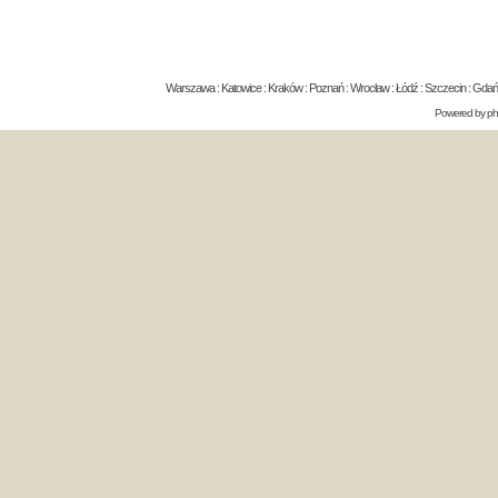
Warszawa : Katowice : Kraków : Poznań : Wrocław : Łódź : Szczecin : Gdańsk 
Powered by
p