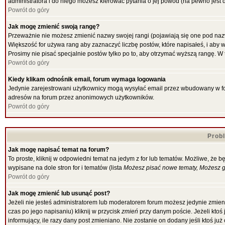
administratora i do niego możesz kierować pytania o jej powód (na pewno jest d
Powrót do góry
Jak mogę zmienić swoją rangę?
Przeważnie nie możesz zmienić nazwy swojej rangi (pojawiają się one pod nazw
Większość for używa rang aby zaznaczyć liczbę postów, które napisałeś, i aby 
Prosimy nie pisać specjalnie postów tylko po to, aby otrzymać wyższą rangę. W 
Powrót do góry
Kiedy klikam odnośnik email, forum wymaga logowania
Jedynie zarejestrowani użytkownicy mogą wysyłać email przez wbudowany w for
adresów na forum przez anonimowych użytkowników.
Powrót do góry
Prob
Jak mogę napisać temat na forum?
To proste, kliknij w odpowiedni temat na jedym z for lub tematów. Możliwe, że 
wypisane na dole stron for i tematów (lista
Możesz pisać nowe tematy, Możesz gł
Powrót do góry
Jak mogę zmienić lub usunąć post?
Jeżeli nie jesteś administratorem lub moderatorem forum możesz jedynie zmieni
czas po jego napisaniu) kliknij w przycisk
zmień
przy danym poście. Jeżeli ktoś 
informujący, ile razy dany post zmieniano. Nie zostanie on dodany jeśli ktoś ju