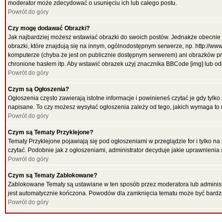
moderator może zdecydować o usunięciu ich lub całego postu.
Powrót do góry
Czy mogę dodawać Obrazki?
Jak najbardziej możesz wstawiać obrazki do swoich postów. Jednakże obecnie 
obrazki, które znajdują się na innym, ogólnodostępnym serwerze, np. http://ww
komputerze (chyba że jest on publicznie dostępnym serwerem) ani obrazków p
chronione hasłem itp. Aby wstawić obrazek użyj znacznika BBCode [img] lub od
Powrót do góry
Czym są Ogłoszenia?
Ogłoszenia często zawierają istotne informacje i powinieneś czytać je gdy tylko
napisane. To czy możesz wysyłać ogłoszenia zależy od tego, jakich wymaga to 
Powrót do góry
Czym są Tematy Przyklejone?
Tematy Przyklejone pojawiają się pod ogłoszeniami w przeglądzie for i tylko na
czytać. Podobnie jak z ogłoszeniami, administrator decyduje jakie uprawnieni
Powrót do góry
Czym są Tematy Zablokowane?
Zablokowane Tematy są ustawiane w ten sposób przez moderatora lub administr
jest automatycznie kończona. Powodów dla zamknięcia tematu może być bardz
Powrót do góry