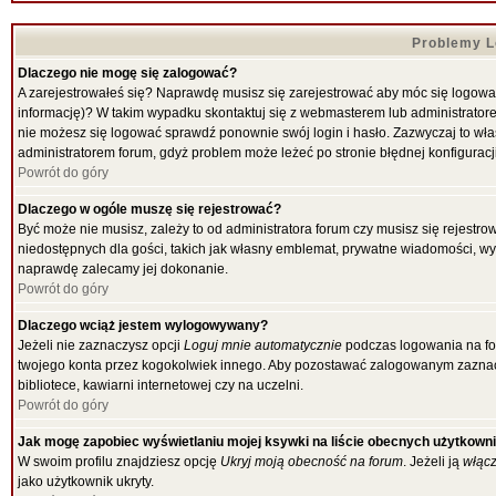
Problemy Lo
Dlaczego nie mogę się zalogować?
A zarejestrowałeś się? Naprawdę musisz się zarejestrować aby móc się logować
informację)? W takim wypadku skontaktuj się z webmasterem lub administratorem
nie możesz się logować sprawdź ponownie swój login i hasło. Zazwyczaj to właśni
administratorem forum, gdyż problem może leżeć po stronie błędnej konfiguracji
Powrót do góry
Dlaczego w ogóle muszę się rejestrować?
Być może nie musisz, zależy to od administratora forum czy musisz się rejestr
niedostępnych dla gości, takich jak własny emblemat, prywatne wiadomości, wysy
naprawdę zalecamy jej dokonanie.
Powrót do góry
Dlaczego wciąż jestem wylogowywany?
Jeżeli nie zaznaczysz opcji
Loguj mnie automatycznie
podczas logowania na f
twojego konta przez kogokolwiek innego. Aby pozostawać zalogowanym zaznacz 
bibliotece, kawiarni internetowej czy na uczelni.
Powrót do góry
Jak mogę zapobiec wyświetlaniu mojej ksywki na liście obecnych użytkown
W swoim profilu znajdziesz opcję
Ukryj moją obecność na forum
. Jeżeli ją
włąc
jako użytkownik ukryty.