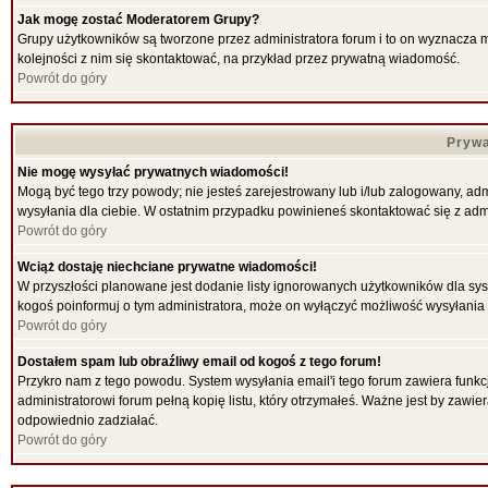
Jak mogę zostać Moderatorem Grupy?
Grupy użytkowników są tworzone przez administratora forum i to on wyznacza 
kolejności z nim się skontaktować, na przykład przez prywatną wiadomość.
Powrót do góry
Prywa
Nie mogę wysyłać prywatnych wiadomości!
Mogą być tego trzy powody; nie jesteś zarejestrowany lub i/lub zalogowany, ad
wysyłania dla ciebie. W ostatnim przypadku powinieneś skontaktować się z admi
Powrót do góry
Wciąż dostaję niechciane prywatne wiadomości!
W przyszłości planowane jest dodanie listy ignorowanych użytkowników dla sy
kogoś poinformuj o tym administratora, może on wyłączyć możliwość wysyłani
Powrót do góry
Dostałem spam lub obraźliwy email od kogoś z tego forum!
Przykro nam z tego powodu. System wysyłania email'i tego forum zawiera funkcje 
administratorowi forum pełną kopię listu, który otrzymałeś. Ważne jest by zawi
odpowiednio zadziałać.
Powrót do góry