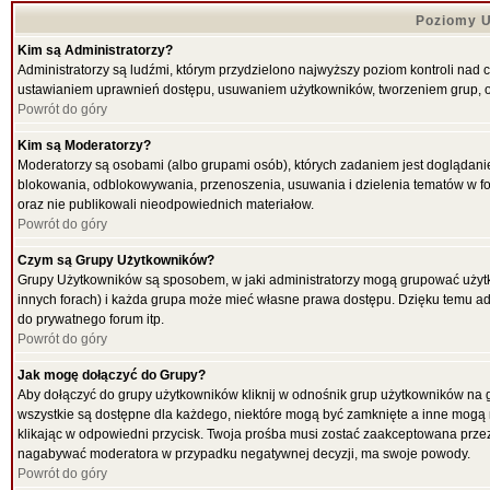
Poziomy U
Kim są Administratorzy?
Administratorzy są ludźmi, którym przydzielono najwyższy poziom kontroli nad 
ustawianiem uprawnień dostępu, usuwaniem użytkowników, tworzeniem grup, ok
Powrót do góry
Kim są Moderatorzy?
Moderatorzy są osobami (albo grupami osób), których zadaniem jest doglądani
blokowania, odblokowywania, przenoszenia, usuwania i dzielenia tematów w for
oraz nie publikowali nieodpowiednich materiałow.
Powrót do góry
Czym są Grupy Użytkowników?
Grupy Użytkowników są sposobem, w jaki administratorzy mogą grupować użytk
innych forach) i każda grupa może mieć własne prawa dostępu. Dzięku temu ad
do prywatnego forum itp.
Powrót do góry
Jak mogę dołączyć do Grupy?
Aby dołączyć do grupy użytkowników kliknij w odnośnik grup użytkowników na g
wszystkie są dostępne dla każdego, niektóre mogą być zamknięte a inne mogą 
klikając w odpowiedni przycisk. Twoja prośba musi zostać zaakceptowana przez
nagabywać moderatora w przypadku negatywnej decyzji, ma swoje powody.
Powrót do góry