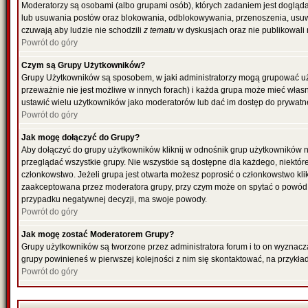
Moderatorzy są osobami (albo grupami osób), których zadaniem jest dogląda
lub usuwania postów oraz blokowania, odblokowywania, przenoszenia, usuwa
czuwają aby ludzie nie schodzili
z tematu
w dyskusjach oraz nie publikowali
Powrót do góry
Czym są Grupy Użytkowników?
Grupy Użytkowników są sposobem, w jaki administratorzy mogą grupować uż
przeważnie nie jest możliwe w innych forach) i każda grupa może mieć włas
ustawić wielu użytkowników jako moderatorów lub dać im dostęp do prywatne
Powrót do góry
Jak mogę dołączyć do Grupy?
Aby dołączyć do grupy użytkowników kliknij w odnośnik grup użytkowników n
przeglądać wszystkie grupy. Nie wszystkie są dostępne dla każdego, niektó
członkowstwo. Jeżeli grupa jest otwarta możesz poprosić o członkowstwo kli
zaakceptowana przez moderatora grupy, przy czym może on spytać o powód 
przypadku negatywnej decyzji, ma swoje powody.
Powrót do góry
Jak mogę zostać Moderatorem Grupy?
Grupy użytkowników są tworzone przez administratora forum i to on wyznacz
grupy powinieneś w pierwszej kolejności z nim się skontaktować, na przykł
Powrót do góry