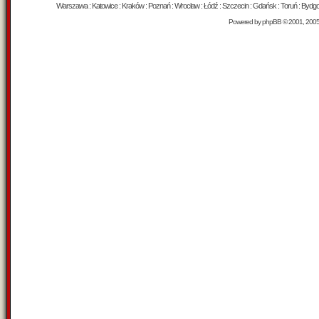
Warszawa : Katowice : Kraków : Poznań : Wrocław : Łódź : Szczecin : Gdańsk : Toruń : Bydgosz
Powered by
phpBB
© 2001, 200