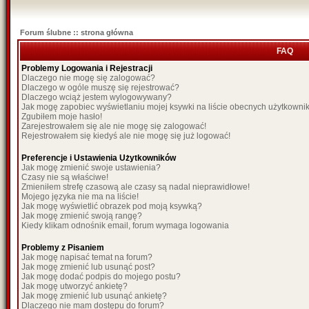
Forum ślubne :: strona główna
FAQ
Problemy Logowania i Rejestracji
Dlaczego nie mogę się zalogować?
Dlaczego w ogóle muszę się rejestrować?
Dlaczego wciąż jestem wylogowywany?
Jak mogę zapobiec wyświetlaniu mojej ksywki na liście obecnych użytkown
Zgubiłem moje hasło!
Zarejestrowałem się ale nie mogę się zalogować!
Rejestrowałem się kiedyś ale nie mogę się już logować!
Preferencje i Ustawienia Użytkowników
Jak mogę zmienić swoje ustawienia?
Czasy nie są właściwe!
Zmieniłem strefę czasową ale czasy są nadal nieprawidłowe!
Mojego języka nie ma na liście!
Jak mogę wyświetlić obrazek pod moją ksywką?
Jak mogę zmienić swoją rangę?
Kiedy klikam odnośnik email, forum wymaga logowania
Problemy z Pisaniem
Jak mogę napisać temat na forum?
Jak mogę zmienić lub usunąć post?
Jak mogę dodać podpis do mojego postu?
Jak mogę utworzyć ankietę?
Jak mogę zmienić lub usunąć ankietę?
Dlaczego nie mam dostępu do forum?