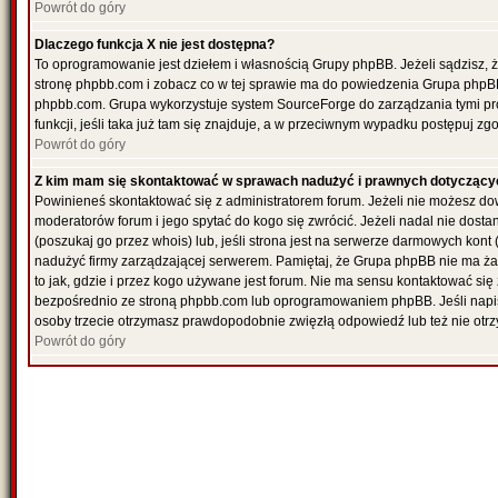
Powrót do góry
Dlaczego funkcja X nie jest dostępna?
To oprogramowanie jest dziełem i własnością Grupy phpBB. Jeżeli sądzisz, 
stronę phpbb.com i zobacz co w tej sprawie ma do powiedzenia Grupa phpBB
phpbb.com. Grupa wykorzystuje system SourceForge do zarządzania tymi pr
funkcji, jeśli taka już tam się znajduje, a w przeciwnym wypadku postępuj z
Powrót do góry
Z kim mam się skontaktować w sprawach nadużyć i prawnych dotyczący
Powinieneś skontaktować się z administratorem forum. Jeżeli nie możesz dowi
moderatorów forum i jego spytać do kogo się zwrócić. Jeżeli nadal nie dost
(poszukaj go przez whois) lub, jeśli strona jest na serwerze darmowych kont (re
nadużyć firmy zarządzającej serwerem. Pamiętaj, że Grupa phpBB nie ma ża
to jak, gdzie i przez kogo używane jest forum. Nie ma sensu kontaktować 
bezpośrednio ze stroną phpbb.com lub oprogramowaniem phpBB. Jeśli napi
osoby trzecie otrzymasz prawdopodobnie zwięzłą odpowiedź lub też nie otrz
Powrót do góry