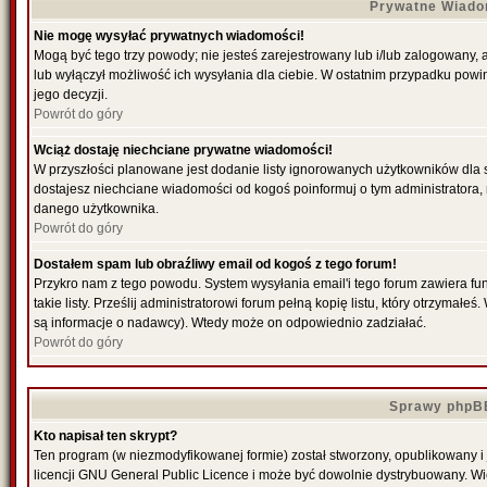
Prywatne Wiado
Nie mogę wysyłać prywatnych wiadomości!
Mogą być tego trzy powody; nie jesteś zarejestrowany lub i/lub zalogowany,
lub wyłączył możliwość ich wysyłania dla ciebie. W ostatnim przypadku powi
jego decyzji.
Powrót do góry
Wciąż dostaję niechciane prywatne wiadomości!
W przyszłości planowane jest dodanie listy ignorowanych użytkowników dla
dostajesz niechciane wiadomości od kogoś poinformuj o tym administratora
danego użytkownika.
Powrót do góry
Dostałem spam lub obraźliwy email od kogoś z tego forum!
Przykro nam z tego powodu. System wysyłania email'i tego forum zawiera fu
takie listy. Prześlij administratorowi forum pełną kopię listu, który otrzymał
są informacje o nadawcy). Wtedy może on odpowiednio zadziałać.
Powrót do góry
Sprawy phpB
Kto napisał ten skrypt?
Ten program (w niezmodyfikowanej formie) został stworzony, opublikowany i
licencji GNU General Public Licence i może być dowolnie dystrybuowany. W