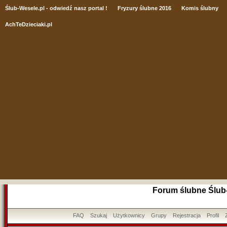
Ślub
-Wesele.pl - odwiedź nasz portal !
Fryzury ślubne 2016
Komis ślubny
AchTeDzieciaki.pl
Forum ślubne Ślub
FAQ
Szukaj
Użytkownicy
Grupy
Rejestracja
Profil