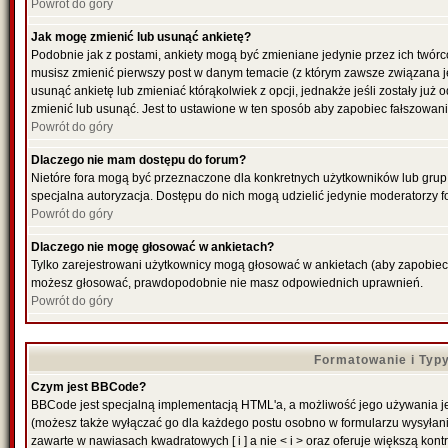
Powrót do góry
Jak mogę zmienić lub usunąć ankietę?
Podobnie jak z postami, ankiety mogą być zmieniane jedynie przez ich twórc
musisz zmienić pierwszy post w danym temacie (z którym zawsze związana jes
usunąć ankietę lub zmieniać którąkolwiek z opcji, jednakże jeśli zostały już
zmienić lub usunąć. Jest to ustawione w ten sposób aby zapobiec fałszowani
Powrót do góry
Dlaczego nie mam dostępu do forum?
Nietóre fora mogą być przeznaczone dla konkretnych użytkowników lub grup. 
specjalna autoryzacja. Dostępu do nich mogą udzielić jedynie moderatorzy fo
Powrót do góry
Dlaczego nie mogę głosować w ankietach?
Tylko zarejestrowani użytkownicy mogą głosować w ankietach (aby zapobiec f
możesz głosować, prawdopodobnie nie masz odpowiednich uprawnień.
Powrót do góry
Formatowanie i Typ
Czym jest BBCode?
BBCode jest specjalną implementacją HTML'a, a możliwość jego używania je
(możesz także wyłączać go dla każdego postu osobno w formularzu wysyłan
zawarte w nawiasach kwadratowych [ i ] a nie < i > oraz oferuje większą kontr