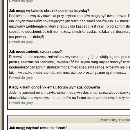
Powrót do góry
Jak mogę wyświetlić obrazek pod moją ksywką?
Pod twoją nazwą użytkownika przy czytaniu postów mogą być dwa obrazki. P
lub innych znaczków pokazujących jak dużo napisałeś postów lub jaki masz 
nazywany Emblematem, który z reguły dla każdego jest inny. To od administr
sposób je udostępni. Jeżeli nie możesz z nich korzystać, to taka jest decyzj
(na pewno jest dobry!)
Powrót do góry
Jak mogę zmienić swoją rangę?
Przeważnie nie możesz zmienić nazwy swojej rangi (pojawiają się one pod 
profilu, zależnie od szablonu). Większość for używa rang aby zaznaczyć liczb
moderatorzy czy administratorzy mogą mieć specjalną rangę. Prosimy nie pis
takim wypadku moderator lub administrator po prostu ręcznie ją zmniejszy.
Powrót do góry
Kiedy klikam odnośnik email, forum wymaga logowania
Jedynie zarejestrowani użytkownicy mogą wysyłać email przez wbudowany w f
niewłaściwemu wykorzystaniu adresów na forum przez anonimowych użytko
Powrót do góry
Problemy z Pis
Jak mogę napisać temat na forum?