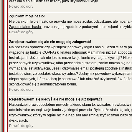
oraz dla siebie. Będziesz liczony jako użytkownik ukryty.
Powrót do góry
Zgubiłem moje hasło!
Nie panikuj! Twoje hasło co prawda nie może zostać odzyskane, ale można je w
Zapomniałem hasła
, oraz postępuj zgodnie z podanymi instrukcjami a szybk
Powrót do góry
Zarejestrowałem się ale nie mogę się zalogować!
Na początek sprawdź czy wpisujesz poprawny login i hasło. Jeżeli te są w 
włączone są funkcje COPPA i kliknąłeś odnośnik
Mam mniej niż 13 lat
podcza
instrukcjami. Jeżeli tak nie jest to może twoje konto wymaga aktywacji? Nie
przez samych użytkowników, albo przez administratora, zanim można się na 
wymagana jest aktywacja. Jeżeli otrzymałeś email postępuj zgodnie z instrukc
jesteś pewien, że podałeś właściwy adres? Jednym z powodów wykorzystania
nieporządanych, które zechcą je spamować lub obrażać użytkowników. Jeżeli
skontaktować się z administratorem forum.
Powrót do góry
Rejestrowałem się kiedyś ale nie mogę się już logować!
Najbardziej prawdopodobne powody takiego stanu to: wpisałeś niewłaściwy logi
administrator usunął twoje konto z jakiegoś powodu. Być może stało się tak,
użytkowników, którzy w ogóle nic nie napisali aby zmniejszyć rozmiar bazy 
dyskusjach.
Powrót do góry