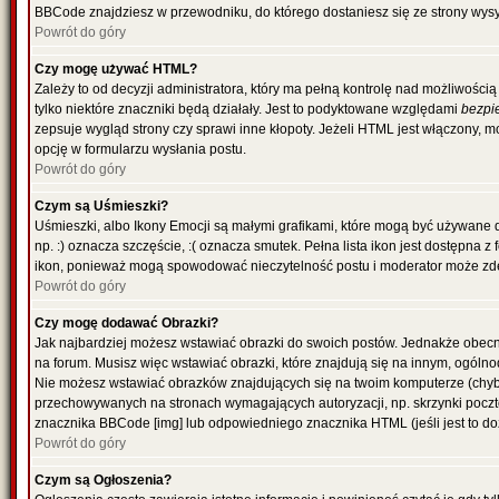
BBCode znajdziesz w przewodniku, do którego dostaniesz się ze strony wysy
Powrót do góry
Czy mogę używać HTML?
Zależy to od decyzji administratora, który ma pełną kontrolę nad możliwoś
tylko niektóre znaczniki będą działały. Jest to podyktowane względami
bezpi
zepsuje wygląd strony czy sprawi inne kłopoty. Jeżeli HTML jest włączony,
opcję w formularzu wysłania postu.
Powrót do góry
Czym są Uśmieszki?
Uśmieszki, albo Ikony Emocji są małymi grafikami, które mogą być używane 
np. :) oznacza szczęście, :( oznacza smutek. Pełna lista ikon jest dostępna 
ikon, ponieważ mogą spowodować nieczytelność postu i moderator może zde
Powrót do góry
Czy mogę dodawać Obrazki?
Jak najbardziej możesz wstawiać obrazki do swoich postów. Jednakże obecn
na forum. Musisz więc wstawiać obrazki, które znajdują się na innym, ogólno
Nie możesz wstawiać obrazków znajdujących się na twoim komputerze (chyb
przechowywanych na stronach wymagających autoryzacji, np. skrzynki poczto
znacznika BBCode [img] lub odpowiedniego znacznika HTML (jeśli jest to d
Powrót do góry
Czym są Ogłoszenia?