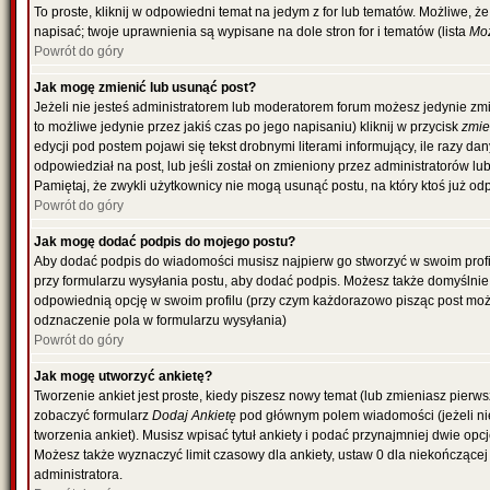
To proste, kliknij w odpowiedni temat na jedym z for lub tematów. Możliwe, 
napisać; twoje uprawnienia są wypisane na dole stron for i tematów (lista
Moż
Powrót do góry
Jak mogę zmienić lub usunąć post?
Jeżeli nie jesteś administratorem lub moderatorem forum możesz jedynie zmi
to możliwe jedynie przez jakiś czas po jego napisaniu) kliknij w przycisk
zmi
edycji pod postem pojawi się tekst drobnymi literami informujący, ile razy da
odpowiedział na post, lub jeśli został on zmieniony przez administratorów l
Pamiętaj, że zwykli użytkownicy nie mogą usunąć postu, na który ktoś już od
Powrót do góry
Jak mogę dodać podpis do mojego postu?
Aby dodać podpis do wiadomości musisz najpierw go stworzyć w swoim profil
przy formularzu wysyłania postu, aby dodać podpis. Możesz także domyślni
odpowiednią opcję w swoim profilu (przy czym każdorazowo pisząc post mo
odznaczenie pola w formularzu wysyłania)
Powrót do góry
Jak mogę utworzyć ankietę?
Tworzenie ankiet jest proste, kiedy piszesz nowy temat (lub zmieniasz pierw
zobaczyć formularz
Dodaj Ankietę
pod głównym polem wiadomości (jeżeli ni
tworzenia ankiet). Musisz wpisać tytuł ankiety i podać przynajmniej dwie o
Możesz także wyznaczyć limit czasowy dla ankiety, ustaw 0 dla niekończącej 
administratora.