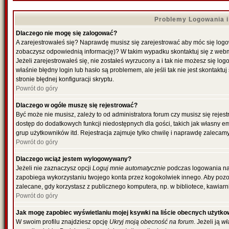
Problemy Logowania i 
Dlaczego nie mogę się zalogować?
A zarejestrowałeś się? Naprawdę musisz się zarejestrować aby móc się logowa
zobaczysz odpowiednią informację)? W takim wypadku skontaktuj się z web
Jeżeli zarejestrowałeś się, nie zostałeś wyrzucony a i tak nie możesz się l
właśnie błędny login lub hasło są problemem, ale jeśli tak nie jest skontakt
stronie błędnej konfiguracji skryptu.
Powrót do góry
Dlaczego w ogóle muszę się rejestrować?
Być może nie musisz, zależy to od administratora forum czy musisz się rejes
dostęp do dodatkowych funkcji niedostępnych dla gości, takich jak własny e
grup użytkowników itd. Rejestracja zajmuje tylko chwilę i naprawdę zalecamy
Powrót do góry
Dlaczego wciąż jestem wylogowywany?
Jeżeli nie zaznaczysz opcji
Loguj mnie automatycznie
podczas logowania na
zapobiega wykorzystaniu twojego konta przez kogokolwiek innego. Aby poz
zalecane, gdy korzystasz z publicznego komputera, np. w bibliotece, kawiarni
Powrót do góry
Jak mogę zapobiec wyświetlaniu mojej ksywki na liście obecnych użytk
W swoim profilu znajdziesz opcję
Ukryj moją obecność na forum
. Jeżeli ją
wł