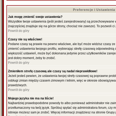
Preferencje i Ustawieni
Jak mogę zmienić swoje ustawienia?
Wszystkie twoje ustawienia (jeśli jesteś zarejestrowany) są przechowywane 
(najczęściej znajduje się na górze strony, chociaż nie zawsze). To pozwoli ci
Powrót do góry
Czasy nie są właściwe!
Podane czasy są prawie na pewno właściwe, ale być może widzisz czasy ze str
zmienić ustawienia twojego profilu, wybierając strefę czasową odpowiednią d
większość ustawień, może być dokonana jedynie przez użytkowników zarejestr
jest dobry moment, żeby to zrobić.
Powrót do góry
Zmieniłem strefę czasową ale czasy są nadal nieprawidłowe!
Jeżeli jesteś pewien, że ustawienia twojej strefy czasowej są poprawne pro
osbługi zmian między czasem zimowym i letnim, więc w okresie obowiązywan
prawdziwych.
Powrót do góry
Mojego języka nie ma na liście!
Najbardziej prawdopodobne powody to albo ponieważ administrator nie zains
przetłumaczony na twój język. Spróbuj spytać się administratora forum, czy 
istnieje możesz sam je zrobić. Więcej informacji znajdziesz na stronie Grupy