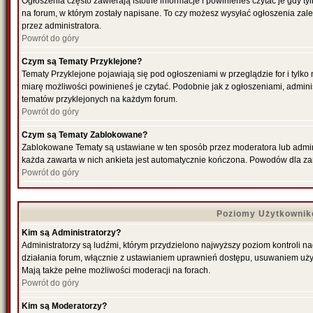
Ogłoszenia często zawierają istotne informacje i powinieneś czytać je gdy ty
na forum, w którym zostały napisane. To czy możesz wysyłać ogłoszenia zal
przez administratora.
Powrót do góry
Czym są Tematy Przyklejone?
Tematy Przyklejone pojawiają się pod ogłoszeniami w przeglądzie for i tylko
miarę możliwości powinieneś je czytać. Podobnie jak z ogłoszeniami, admini
tematów przyklejonych na każdym forum.
Powrót do góry
Czym są Tematy Zablokowane?
Zablokowane Tematy są ustawiane w ten sposób przez moderatora lub admini
każda zawarta w nich ankieta jest automatycznie kończona. Powodów dla za
Powrót do góry
Poziomy Użytkownik
Kim są Administratorzy?
Administratorzy są ludźmi, którym przydzielono najwyższy poziom kontroli n
działania forum, włącznie z ustawianiem uprawnień dostępu, usuwaniem uży
Mają także pełne możliwości moderacji na forach.
Powrót do góry
Kim są Moderatorzy?