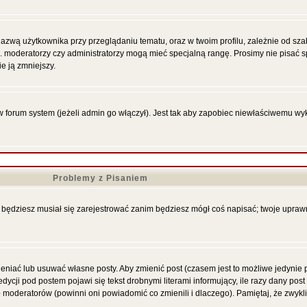
azwą użytkownika przy przeglądaniu tematu, oraz w twoim profilu, zależnie od sza
p. moderatorzy czy administratorzy mogą mieć specjalną rangę. Prosimy nie pisać s
e ją zmniejszy.
forum system (jeżeli admin go włączył). Jest tak aby zapobiec niewłaściwemu wy
Problemy z Pisaniem
że będziesz musiał się zarejestrować zanim będziesz mógł coś napisać; twoje upraw
niać lub usuwać własne posty. Aby zmienić post (czasem jest to możliwe jedynie pr
ycji pod postem pojawi się tekst drobnymi literami informujący, ile razy dany post
ub moderatorów (powinni oni powiadomić co zmienili i dlaczego). Pamiętaj, że zwyk