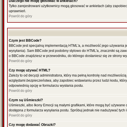
Dlaczego nie mogę głosować w ankietach?
Tylko zarejestrowani użytkownicy mogą głosować w ankietach (aby zapobiec
uprawnień.
Powrót do góry
Czym jest BBCode?
BBCode jest specjalną implementacją HTML'a, a możliwość jego używania je
wysyłania). Sam BBCode jest podobny stylowo do HTML'a, znaczniki są zawarte
o BBCode znajdziesz w przewodniku, do którego dostaniesz się ze strony wy
Powrót do góry
Czy mogę używać HTML?
Zależy to od decyzji administratora, który ma pełną kontrolę nad możliwośc
względami
bezpieczeństwa
, aby zapobiec wstawianiu przez ludzi kodu, któr
odpowiednią opcję w formularzu wysłania postu.
Powrót do góry
Czym są Uśmieszki?
Uśmieszki, albo Ikony Emocji są małymi grafikami, które mogą być używane do
dostępna z formularza wysyłania postu. Spróbuj jednak nie nadużywać tych
Powrót do góry
Czy mogę dodawać Obrazki?