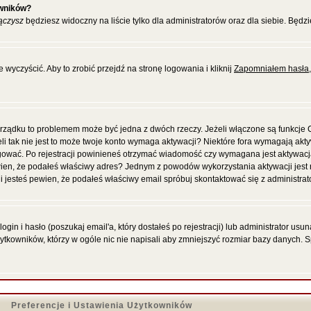
owników?
ączysz
będziesz widoczny na liście tylko dla administratorów oraz dla siebie. Będzi
wyczyścić. Aby to zrobić przejdź na stronę logowania i kliknij
Zapomniałem hasła
porządku to problemem może być jedna z dwóch rzeczy. Jeżeli włączone są funkcje
eli tak nie jest to może twoje konto wymaga aktywacji? Niektóre fora wymagają akt
gować. Po rejestracji powinieneś otrzymać wiadomość czy wymagana jest aktywacja
 pewien, że podałeś właściwy adres? Jednym z powodów wykorzystania aktywacji jes
 jesteś pewien, że podałeś właściwy email spróbuj skontaktować się z administrat
in i hasło (poszukaj email'a, który dostałeś po rejestracji) lub administrator us
żytkowników, którzy w ogóle nic nie napisali aby zmniejszyć rozmiar bazy danych. 
Preferencje i Ustawienia Użytkowników