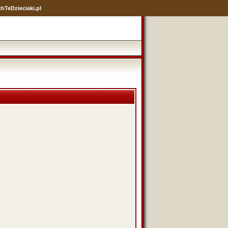
hTeDzieciaki.pl