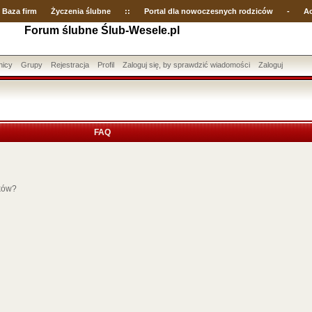
Baza firm
Życzenia ślubne
::
Portal dla nowoczesnych rodziców
-
Ac
Forum ślubne Ślub-Wesele.pl
nicy
Grupy
Rejestracja
Profil
Zaloguj się, by sprawdzić wiadomości
Zaloguj
FAQ
ików?