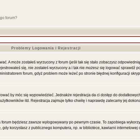
ego forum?
Problemy Logowania i Rejestracji
ać. A może zostałeś wyrzucony z forum (jeśli tak się stało zobaczysz odpowiednią
strowałeś się, nie zostałeś wyrzucony a i tak nie możesz się logować sprawdź po
administratorem forum, gdyż problem może leżeć po stronie błędnej konfiguracji skryp
trować by móc się wypowiedzieć. Jednakże rejestracja da ci dostęp do dodatkowych 
żytkowników itd. Rejestracja zajmuje tylko chwilę i naprawdę zalecamy jej dokon
 forum będziesz zawsze wylogowywany po pewnym czasie. To zapobiega wykorzyst
dy korzystasz z publicznego komputera, np. w bibliotece, kawiarni internetowej c