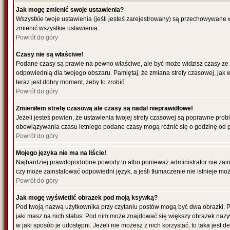
Jak mogę zmienić swoje ustawienia?
Wszystkie twoje ustawienia (jeśli jesteś zarejestrowany) są przechowywane 
zmienić wszystkie ustawienia.
Powrót do góry
Czasy nie są właściwe!
Podane czasy są prawie na pewno właściwe, ale być może widzisz czasy ze str
odpowiednią dla twojego obszaru. Pamiętaj, że zmiana strefy czasowej, jak 
teraz jest dobry moment, żeby to zrobić.
Powrót do góry
Zmieniłem strefę czasową ale czasy są nadal nieprawidłowe!
Jeżeli jesteś pewien, że ustawienia twojej strefy czasowej są poprawne pro
obowiązywania czasu letniego podane czasy mogą różnić się o godzinę od 
Powrót do góry
Mojego języka nie ma na liście!
Najbardziej prawdopodobne powody to albo ponieważ administrator nie zainst
czy może zainstalować odpowiedni język, a jeśli tłumaczenie nie istnieje mo
Powrót do góry
Jak mogę wyświetlić obrazek pod moją ksywką?
Pod twoją nazwą użytkownika przy czytaniu postów mogą być dwa obrazki. P
jaki masz na nich status. Pod nim może znajdować się większy obrazek nazy
w jaki sposób je udostępni. Jeżeli nie możesz z nich korzystać, to taka jest 