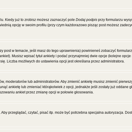
u. Kiedy już to zrobisz możesz zaznaczyć pole
Dodaj podpis
przy formularzu wysy
ednią opcję w swoim profilu (przy czym każdorazowo pisząc post możesz zadecy
wszy post w temacie, jeśli masz do tego uprawnienia) powinieneś zobaczyć formular
ankiet). Musisz wpisać tytuł ankiety i podać przynajmniej dwie opcje (kolejne op
się. Liczba możliwych do ustawienia opcji jest określana przez administratora.
ców, moderatorów lub administratorów. Aby zmienić ankietę musisz zmienić pierws
unąć ankietę lub zmieniać którąkolwiek z opcji, jednakże jeśli zostały już oddane 
łszowaniu ankiet przez zmianę opcji w połowie głosowania.
Aby przeglądać, czytać, pisać itp. może być potrzebna specjalna autoryzacja. Dos