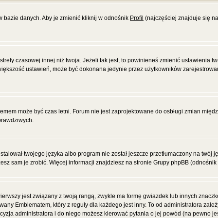
w bazie danych. Aby je zmienić kliknij w odnośnik
Profil
(najczęściej znajduje się na
efy czasowej innej niż twoja. Jeżeli tak jest, to powinieneś zmienić ustawienia tw
większość ustawień, może być dokonana jedynie przez użytkowników zarejestrowanyc
blemem może być czas letni. Forum nie jest zaprojektowane do osbługi zmian międ
prawdziwych.
alował twojego języka albo program nie został jeszcze przetłumaczony na twój jęz
żesz sam je zrobić. Więcej informacji znajdziesz na stronie Grupy phpBB (odnośnik 
ierwszy jest związany z twoją rangą, zwykle ma formę gwiazdek lub innych znacz
wany Emblematem, który z reguły dla każdego jest inny. To od administratora zale
decyzja administratora i do niego możesz kierować pytania o jej powód (na pewno jes