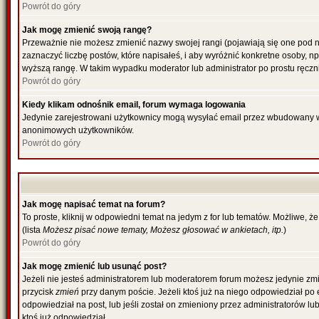
Powrót do góry
Jak mogę zmienić swoją rangę?
Przeważnie nie możesz zmienić nazwy swojej rangi (pojawiają się one pod n
zaznaczyć liczbę postów, które napisałeś, i aby wyróżnić konkretne osoby, n
wyższą rangę. W takim wypadku moderator lub administrator po prostu ręczni
Powrót do góry
Kiedy klikam odnośnik email, forum wymaga logowania
Jedynie zarejestrowani użytkownicy mogą wysyłać email przez wbudowany w 
anonimowych użytkowników.
Powrót do góry
Jak mogę napisać temat na forum?
To proste, kliknij w odpowiedni temat na jedym z for lub tematów. Możliwe, 
(lista
Możesz pisać nowe tematy, Możesz głosować w ankietach, itp.
)
Powrót do góry
Jak mogę zmienić lub usunąć post?
Jeżeli nie jesteś administratorem lub moderatorem forum możesz jedynie zmie
przycisk
zmień
przy danym poście. Jeżeli ktoś już na niego odpowiedział po ed
odpowiedział na post, lub jeśli został on zmieniony przez administratorów l
ktoś już odpowiedział.