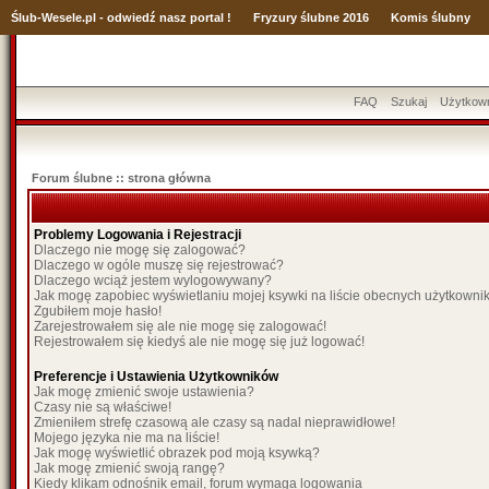
Ślub
-Wesele.pl - odwiedź nasz portal !
Fryzury ślubne 2016
Komis ślubny
FAQ
Szukaj
Użytkow
Forum ślubne :: strona główna
Problemy Logowania i Rejestracji
Dlaczego nie mogę się zalogować?
Dlaczego w ogóle muszę się rejestrować?
Dlaczego wciąż jestem wylogowywany?
Jak mogę zapobiec wyświetlaniu mojej ksywki na liście obecnych użytkown
Zgubiłem moje hasło!
Zarejestrowałem się ale nie mogę się zalogować!
Rejestrowałem się kiedyś ale nie mogę się już logować!
Preferencje i Ustawienia Użytkowników
Jak mogę zmienić swoje ustawienia?
Czasy nie są właściwe!
Zmieniłem strefę czasową ale czasy są nadal nieprawidłowe!
Mojego języka nie ma na liście!
Jak mogę wyświetlić obrazek pod moją ksywką?
Jak mogę zmienić swoją rangę?
Kiedy klikam odnośnik email, forum wymaga logowania