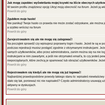
Jak mogę zapobiec wyświetlaniu mojej ksywki na liście obecnych użytk
W swoim profilu znajdziesz opcję
Ukryj moją obecność na forum
. Jeżeli ją
wł
Powrót do góry
Zgubiłem moje hasło!
Nie panikuj! Twoje hasło co prawda nie może zostać odzyskane, ale można je 
a szybko wrócisz na forum
Powrót do góry
Zarejestrowałem się ale nie mogę się zalogować!
Na początek sprawdź czy wpisujesz poprawny login i hasło. Jeżeli te są w 
podczas rejestracji musisz postąpić zgodnie z otrzymanymi instrukcjami. Jeż
samych użytkowników, albo przez administratora, zanim można się na nie lo
instrukcjami w nim zawartymi, a jeśli nie otrzymałeś email'a, to czy jesteś
nieporządanych, które zechcą je spamować lub obrażać użytkowników. Jeżeli
Powrót do góry
Rejestrowałem się kiedyś ale nie mogę się już logować!
Najbardziej prawdopodobne powody takiego stanu to: wpisałeś niewłaściwy log
stało się tak, ponieważ nic nie napisałeś? Często administratorzy usuwają u
aktywny w dyskusjach.
Powrót do góry