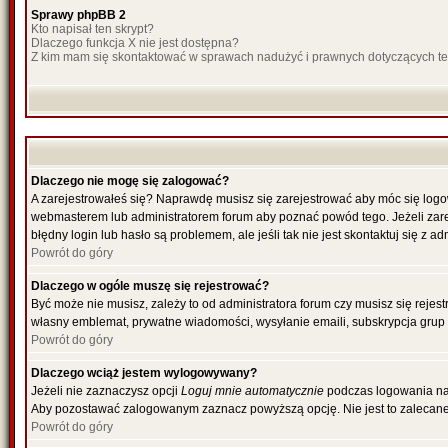
Sprawy phpBB 2
Kto napisał ten skrypt?
Dlaczego funkcja X nie jest dostępna?
Z kim mam się skontaktować w sprawach nadużyć i prawnych dotyczących t
Dlaczego nie mogę się zalogować?
A zarejestrowałeś się? Naprawdę musisz się zarejestrować aby móc się logow
webmasterem lub administratorem forum aby poznać powód tego. Jeżeli zareje
błędny login lub hasło są problemem, ale jeśli tak nie jest skontaktuj się z 
Powrót do góry
Dlaczego w ogóle muszę się rejestrować?
Być może nie musisz, zależy to od administratora forum czy musisz się rejes
własny emblemat, prywatne wiadomości, wysyłanie emaili, subskrypcja grup u
Powrót do góry
Dlaczego wciąż jestem wylogowywany?
Jeżeli nie zaznaczysz opcji
Loguj mnie automatycznie
podczas logowania na
Aby pozostawać zalogowanym zaznacz powyższą opcję. Nie jest to zalecane, g
Powrót do góry