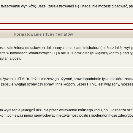
 fałszowaniu wyników). Jeżeli zarejestrowałeś się i nadal nie możesz głosować,
Formatowanie i Typy Tematów
st uzależniona od ustawień dokonanych przez administratora (możesz także wyłą
 w nawiasach kwadratowych [ i ] a nie < i > oraz oferuje większą kontrolę nad tym
syłania postu.
ią używania HTML'a. Jeżeli możesz go używać, prawdopodobnie tylko niektóre znacz
y zepsuje wygląd strony czy sprawi inne kłopoty. Jeżeli HTML jest włączony, może
 wyrażenia jakiegoś uczucia przez wstawienie krótkiego kodu, np. :) oznacza szczę
 ikon, ponieważ mogą spowodować nieczytelność postu i moderator może zdecydowa