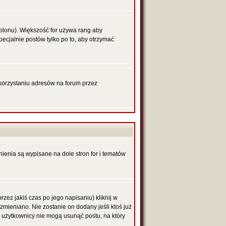
blonu). Większość for używa rang aby
pecjalnie postów tylko po to, aby otrzymać
korzystaniu adresów na forum przez
nienia są wypisane na dole stron for i tematów
zez jakiś czas po jego napisaniu) kliknij w
 zmieniano. Nie zostanie on dodany jeśli ktoś już
li użytkownicy nie mogą usunąć postu, na który