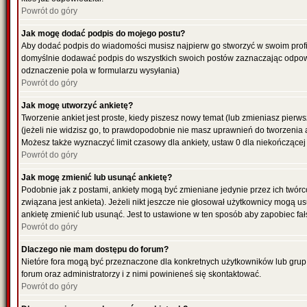
Powrót do góry
Jak mogę dodać podpis do mojego postu?
Aby dodać podpis do wiadomości musisz najpierw go stworzyć w swoim profil
domyślnie dodawać podpis do wszystkich swoich postów zaznaczając odpowi
odznaczenie pola w formularzu wysyłania)
Powrót do góry
Jak mogę utworzyć ankietę?
Tworzenie ankiet jest proste, kiedy piszesz nowy temat (lub zmieniasz pier
(jeżeli nie widzisz go, to prawdopodobnie nie masz uprawnień do tworzenia 
Możesz także wyznaczyć limit czasowy dla ankiety, ustaw 0 dla niekończącej 
Powrót do góry
Jak mogę zmienić lub usunąć ankietę?
Podobnie jak z postami, ankiety mogą być zmieniane jedynie przez ich twór
związana jest ankieta). Jeżeli nikt jeszcze nie głosował użytkownicy mogą us
ankietę zmienić lub usunąć. Jest to ustawione w ten sposób aby zapobiec fa
Powrót do góry
Dlaczego nie mam dostępu do forum?
Nietóre fora mogą być przeznaczone dla konkretnych użytkowników lub grup. 
forum oraz administratorzy i z nimi powinieneś się skontaktować.
Powrót do góry