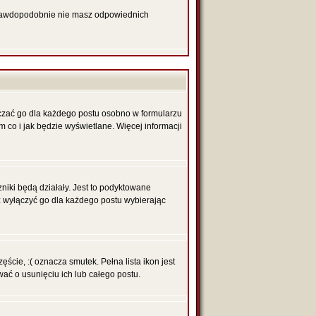
 prawdopodobnie nie masz odpowiednich
czać go dla każdego postu osobno w formularzu
 co i jak będzie wyświetlane. Więcej informacji
niki będą działały. Jest to podyktowane
sz wyłączyć go dla każdego postu wybierając
ście, :( oznacza smutek. Pełna lista ikon jest
ć o usunięciu ich lub całego postu.