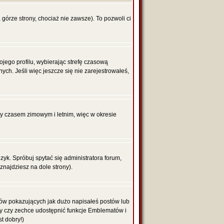
 górze strony, chociaż nie zawsze). To pozwoli ci
ojego profilu, wybierając strefę czasową
h. Jeśli więc jeszcze się nie zarejestrowałeś,
zy czasem zimowym i letnim, więc w okresie
yk. Spróbuj spytać się administratora forum,
znajdziesz na dole strony).
ków pokazujących jak dużo napisałeś postów lub
ży czy zechce udostępnić funkcje Emblematów i
t dobry!)