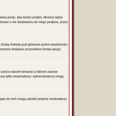
łania postu, aby dodać podpis. Możesz także
dować o nie dodawaniu do niego podpisu, przez
z
Dodaj Ankietę
pod głównym polem wiadomości
cje możesz dodawać przyciskiem
Dodaj opcję
).
zy post w danym temacie (z którym zawsze
głosy tylko moderatorzy i administratorzy mogą
tępu do nich mogą udzielić jedynie moderatorzy