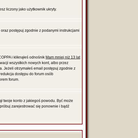
esz liczony jako użytkownik ukryty.
, oraz postępuj zgodnie z podanymi instrukcjami
 COPPA i kliknąłeś odnośnik
Mam mniej niż 13 lat
ywacji wszystkich nowych kont, albo przez
. Jeżeli otrzymałeś email postępuj zgodnie z
t redukcja dostępu do forum osób
orem forum.
unął twoje konto z jakiegoś powodu. Być może
Spróbuj zarejestrować się ponownie i bądź