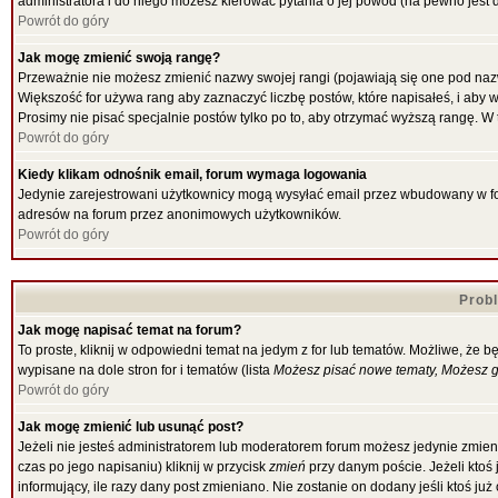
administratora i do niego możesz kierować pytania o jej powód (na pewno jest d
Powrót do góry
Jak mogę zmienić swoją rangę?
Przeważnie nie możesz zmienić nazwy swojej rangi (pojawiają się one pod nazw
Większość for używa rang aby zaznaczyć liczbę postów, które napisałeś, i aby 
Prosimy nie pisać specjalnie postów tylko po to, aby otrzymać wyższą rangę. W 
Powrót do góry
Kiedy klikam odnośnik email, forum wymaga logowania
Jedynie zarejestrowani użytkownicy mogą wysyłać email przez wbudowany w for
adresów na forum przez anonimowych użytkowników.
Powrót do góry
Prob
Jak mogę napisać temat na forum?
To proste, kliknij w odpowiedni temat na jedym z for lub tematów. Możliwe, że 
wypisane na dole stron for i tematów (lista
Możesz pisać nowe tematy, Możesz gł
Powrót do góry
Jak mogę zmienić lub usunąć post?
Jeżeli nie jesteś administratorem lub moderatorem forum możesz jedynie zmieni
czas po jego napisaniu) kliknij w przycisk
zmień
przy danym poście. Jeżeli ktoś 
informujący, ile razy dany post zmieniano. Nie zostanie on dodany jeśli ktoś ju