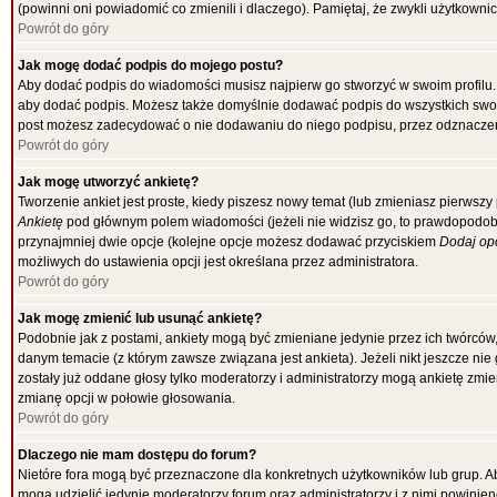
(powinni oni powiadomić co zmienili i dlaczego). Pamiętaj, że zwykli użytkowni
Powrót do góry
Jak mogę dodać podpis do mojego postu?
Aby dodać podpis do wiadomości musisz najpierw go stworzyć w swoim profilu.
aby dodać podpis. Możesz także domyślnie dodawać podpis do wszystkich swo
post możesz zadecydować o nie dodawaniu do niego podpisu, przez odznaczen
Powrót do góry
Jak mogę utworzyć ankietę?
Tworzenie ankiet jest proste, kiedy piszesz nowy temat (lub zmieniasz pierwsz
Ankietę
pod głównym polem wiadomości (jeżeli nie widzisz go, to prawdopodobni
przynajmniej dwie opcje (kolejne opcje możesz dodawać przyciskiem
Dodaj op
możliwych do ustawienia opcji jest określana przez administratora.
Powrót do góry
Jak mogę zmienić lub usunąć ankietę?
Podobnie jak z postami, ankiety mogą być zmieniane jedynie przez ich twórców
danym temacie (z którym zawsze związana jest ankieta). Jeżeli nikt jeszcze nie
zostały już oddane głosy tylko moderatorzy i administratorzy mogą ankietę zmi
zmianę opcji w połowie głosowania.
Powrót do góry
Dlaczego nie mam dostępu do forum?
Nietóre fora mogą być przeznaczone dla konkretnych użytkowników lub grup. Aby
mogą udzielić jedynie moderatorzy forum oraz administratorzy i z nimi powinie