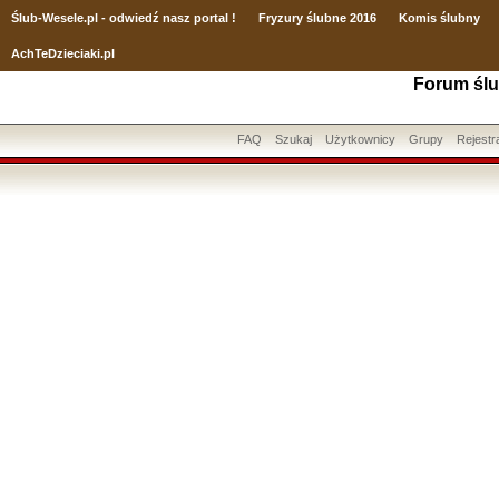
Ślub
-Wesele.pl - odwiedź nasz portal !
Fryzury ślubne 2016
Komis ślubny
AchTeDzieciaki.pl
Forum ślu
FAQ
Szukaj
Użytkownicy
Grupy
Rejestr