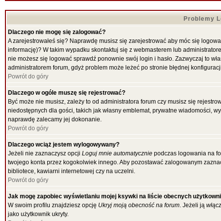
Problemy Lo
Dlaczego nie mogę się zalogować?
A zarejestrowałeś się? Naprawdę musisz się zarejestrować aby móc się logować
informację)? W takim wypadku skontaktuj się z webmasterem lub administratorem
nie możesz się logować sprawdź ponownie swój login i hasło. Zazwyczaj to właśni
administratorem forum, gdyż problem może leżeć po stronie błędnej konfiguracji
Powrót do góry
Dlaczego w ogóle muszę się rejestrować?
Być może nie musisz, zależy to od administratora forum czy musisz się rejestr
niedostępnych dla gości, takich jak własny emblemat, prywatne wiadomości, wysy
naprawdę zalecamy jej dokonanie.
Powrót do góry
Dlaczego wciąż jestem wylogowywany?
Jeżeli nie zaznaczysz opcji
Loguj mnie automatycznie
podczas logowania na f
twojego konta przez kogokolwiek innego. Aby pozostawać zalogowanym zaznacz 
bibliotece, kawiarni internetowej czy na uczelni.
Powrót do góry
Jak mogę zapobiec wyświetlaniu mojej ksywki na liście obecnych użytkown
W swoim profilu znajdziesz opcję
Ukryj moją obecność na forum
. Jeżeli ją
włąc
jako użytkownik ukryty.