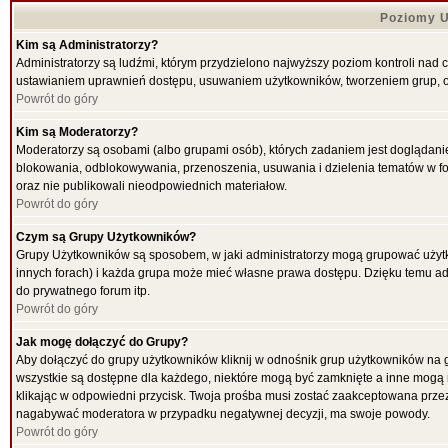
Poziomy U
Kim są Administratorzy?
Administratorzy są ludźmi, którym przydzielono najwyższy poziom kontroli nad 
ustawianiem uprawnień dostępu, usuwaniem użytkowników, tworzeniem grup, ok
Powrót do góry
Kim są Moderatorzy?
Moderatorzy są osobami (albo grupami osób), których zadaniem jest doglądani
blokowania, odblokowywania, przenoszenia, usuwania i dzielenia tematów w for
oraz nie publikowali nieodpowiednich materiałow.
Powrót do góry
Czym są Grupy Użytkowników?
Grupy Użytkowników są sposobem, w jaki administratorzy mogą grupować użytk
innych forach) i każda grupa może mieć własne prawa dostępu. Dzięku temu ad
do prywatnego forum itp.
Powrót do góry
Jak mogę dołączyć do Grupy?
Aby dołączyć do grupy użytkowników kliknij w odnośnik grup użytkowników na g
wszystkie są dostępne dla każdego, niektóre mogą być zamknięte a inne mogą 
klikając w odpowiedni przycisk. Twoja prośba musi zostać zaakceptowana przez
nagabywać moderatora w przypadku negatywnej decyzji, ma swoje powody.
Powrót do góry