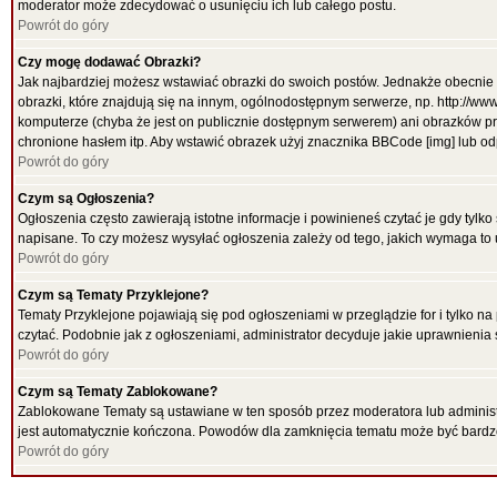
moderator może zdecydować o usunięciu ich lub całego postu.
Powrót do góry
Czy mogę dodawać Obrazki?
Jak najbardziej możesz wstawiać obrazki do swoich postów. Jednakże obecnie 
obrazki, które znajdują się na innym, ogólnodostępnym serwerze, np. http://ww
komputerze (chyba że jest on publicznie dostępnym serwerem) ani obrazków p
chronione hasłem itp. Aby wstawić obrazek użyj znacznika BBCode [img] lub od
Powrót do góry
Czym są Ogłoszenia?
Ogłoszenia często zawierają istotne informacje i powinieneś czytać je gdy tylko
napisane. To czy możesz wysyłać ogłoszenia zależy od tego, jakich wymaga to 
Powrót do góry
Czym są Tematy Przyklejone?
Tematy Przyklejone pojawiają się pod ogłoszeniami w przeglądzie for i tylko na
czytać. Podobnie jak z ogłoszeniami, administrator decyduje jakie uprawnieni
Powrót do góry
Czym są Tematy Zablokowane?
Zablokowane Tematy są ustawiane w ten sposób przez moderatora lub administr
jest automatycznie kończona. Powodów dla zamknięcia tematu może być bardz
Powrót do góry