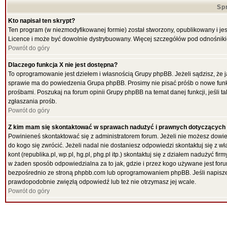
Sp
Kto napisał ten skrypt?
Ten program (w niezmodyfikowanej formie) został stworzony, opublikowany i je
Licence i może być dowolnie dystrybuowany. Więcej szczegółów pod odnośnik
Powrót do góry
Dlaczego funkcja X nie jest dostępna?
To oprogramowanie jest dziełem i własnością Grupy phpBB. Jeżeli sądzisz, że 
sprawie ma do powiedzenia Grupa phpBB. Prosimy nie pisać próśb o nowe funk
prośbami. Poszukaj na forum opinii Grupy phpBB na temat danej funkcji, jeśli
zgłaszania prośb.
Powrót do góry
Z kim mam się skontaktować w sprawach nadużyć i prawnych dotyczących
Powinieneś skontaktować się z administratorem forum. Jeżeli nie możesz dowied
do kogo się zwrócić. Jeżeli nadal nie dostaniesz odpowiedzi skontaktuj się z w
kont (republika.pl, wp.pl, hg.pl, phg.pl itp.) skontaktuj się z działem nadużyć 
w żaden sposób odpowiedzialna za to jak, gdzie i przez kogo używane jest f
bezpośrednio ze stroną phpbb.com lub oprogramowaniem phpBB. Jeśli napiszes
prawdopodobnie zwięzłą odpowiedź lub też nie otrzymasz jej wcale.
Powrót do góry