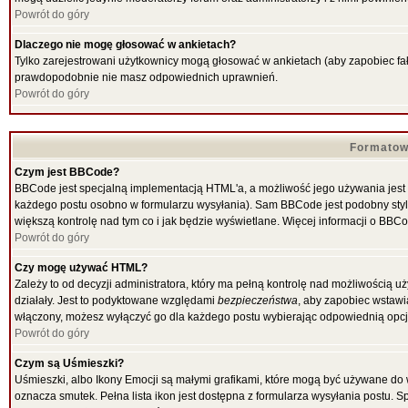
Powrót do góry
Dlaczego nie mogę głosować w ankietach?
Tylko zarejestrowani użytkownicy mogą głosować w ankietach (aby zapobiec fał
prawdopodobnie nie masz odpowiednich uprawnień.
Powrót do góry
Formatow
Czym jest BBCode?
BBCode jest specjalną implementacją HTML'a, a możliwość jego używania jest
każdego postu osobno w formularzu wysyłania). Sam BBCode jest podobny stylow
większą kontrolę nad tym co i jak będzie wyświetlane. Więcej informacji o BBC
Powrót do góry
Czy mogę używać HTML?
Zależy to od decyzji administratora, który ma pełną kontrolę nad możliwością
działały. Jest to podyktowane względami
bezpieczeństwa
, aby zapobiec wstawia
włączony, możesz wyłączyć go dla każdego postu wybierając odpowiednią opcję
Powrót do góry
Czym są Uśmieszki?
Uśmieszki, albo Ikony Emocji są małymi grafikami, które mogą być używane do w
oznacza smutek. Pełna lista ikon jest dostępna z formularza wysyłania postu.