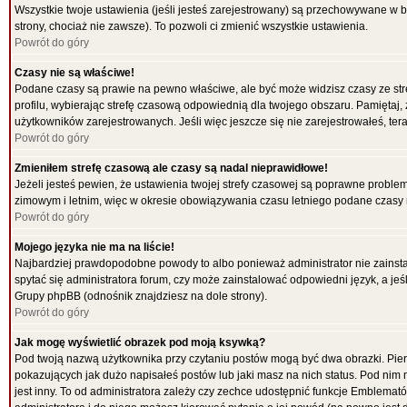
Wszystkie twoje ustawienia (jeśli jesteś zarejestrowany) są przechowywane w b
strony, chociaż nie zawsze). To pozwoli ci zmienić wszystkie ustawienia.
Powrót do góry
Czasy nie są właściwe!
Podane czasy są prawie na pewno właściwe, ale być może widzisz czasy ze strefy
profilu, wybierając strefę czasową odpowiednią dla twojego obszaru. Pamiętaj,
użytkowników zarejestrowanych. Jeśli więc jeszcze się nie zarejestrowałeś, tera
Powrót do góry
Zmieniłem strefę czasową ale czasy są nadal nieprawidłowe!
Jeżeli jesteś pewien, że ustawienia twojej strefy czasowej są poprawne probl
zimowym i letnim, więc w okresie obowiązywania czasu letniego podane czasy 
Powrót do góry
Mojego języka nie ma na liście!
Najbardziej prawdopodobne powody to albo ponieważ administrator nie zainstal
spytać się administratora forum, czy może zainstalować odpowiedni język, a jeśl
Grupy phpBB (odnośnik znajdziesz na dole strony).
Powrót do góry
Jak mogę wyświetlić obrazek pod moją ksywką?
Pod twoją nazwą użytkownika przy czytaniu postów mogą być dwa obrazki. Pier
pokazujących jak dużo napisałeś postów lub jaki masz na nich status. Pod ni
jest inny. To od administratora zależy czy zechce udostępnić funkcje Emblematów 