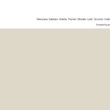
Warszawa : Katowice : Kraków : Poznań : Wrocław : Łódź : Szczecin : Gdańsk 
Powered by
p