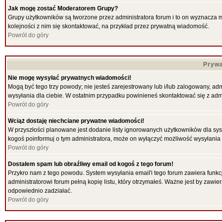
Jak mogę zostać Moderatorem Grupy?
Grupy użytkowników są tworzone przez administratora forum i to on wyznacza 
kolejności z nim się skontaktować, na przykład przez prywatną wiadomość.
Powrót do góry
Prywa
Nie mogę wysyłać prywatnych wiadomości!
Mogą być tego trzy powody; nie jesteś zarejestrowany lub i/lub zalogowany, ad
wysyłania dla ciebie. W ostatnim przypadku powinieneś skontaktować się z admi
Powrót do góry
Wciąż dostaję niechciane prywatne wiadomości!
W przyszłości planowane jest dodanie listy ignorowanych użytkowników dla sy
kogoś poinformuj o tym administratora, może on wyłączyć możliwość wysyłani
Powrót do góry
Dostałem spam lub obraźliwy email od kogoś z tego forum!
Przykro nam z tego powodu. System wysyłania email'i tego forum zawiera funkcje 
administratorowi forum pełną kopię listu, który otrzymałeś. Ważne jest by zawi
odpowiednio zadziałać.
Powrót do góry