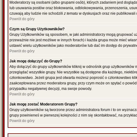
Moderatorzy są osobami (albo grupami osób), których zadaniem jest dogląda
lub usuwania postów oraz blokowania, odblokowywania, przenoszenia, usuwa
czuwają aby ludzie nie schodzili
z tematu
w dyskusjach oraz nie publikowali
Powrót do góry
Czym są Grupy Użytkowników?
Grupy Użytkowników są sposobem, w jaki administratorzy mogą grupować uż
przeważnie nie jest możliwe w innych forach) i każda grupa może mieć włas
ustawić wielu użytkowników jako moderatorów lub dać im dostęp do prywatne
Powrót do góry
Jak mogę dołączyć do Grupy?
Aby dołączyć do grupy użytkowników kliknij w odnośnik grup użytkowników n
przeglądać wszystkie grupy. Nie wszystkie są dostępne dla każdego, niektó
członkowstwo. Jeżeli grupa jest otwarta możesz poprosić o członkowstwo kli
zaakceptowana przez moderatora grupy, przy czym może on spytać o powód 
przypadku negatywnej decyzji, ma swoje powody.
Powrót do góry
Jak mogę zostać Moderatorem Grupy?
Grupy użytkowników są tworzone przez administratora forum i to on wyznacz
grupy powinieneś w pierwszej kolejności z nim się skontaktować, na przykł
Powrót do góry