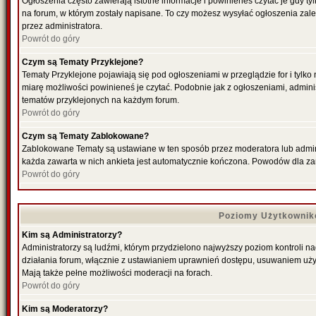
Ogłoszenia często zawierają istotne informacje i powinieneś czytać je gdy ty
na forum, w którym zostały napisane. To czy możesz wysyłać ogłoszenia zal
przez administratora.
Powrót do góry
Czym są Tematy Przyklejone?
Tematy Przyklejone pojawiają się pod ogłoszeniami w przeglądzie for i tylko
miarę możliwości powinieneś je czytać. Podobnie jak z ogłoszeniami, admini
tematów przyklejonych na każdym forum.
Powrót do góry
Czym są Tematy Zablokowane?
Zablokowane Tematy są ustawiane w ten sposób przez moderatora lub admini
każda zawarta w nich ankieta jest automatycznie kończona. Powodów dla za
Powrót do góry
Poziomy Użytkownik
Kim są Administratorzy?
Administratorzy są ludźmi, którym przydzielono najwyższy poziom kontroli n
działania forum, włącznie z ustawianiem uprawnień dostępu, usuwaniem uży
Mają także pełne możliwości moderacji na forach.
Powrót do góry
Kim są Moderatorzy?