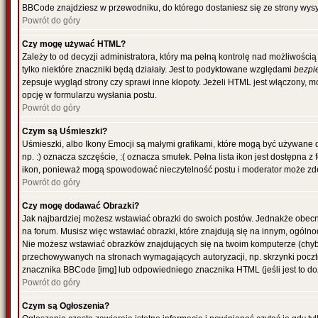
BBCode znajdziesz w przewodniku, do którego dostaniesz się ze strony wysy
Powrót do góry
Czy mogę używać HTML?
Zależy to od decyzji administratora, który ma pełną kontrolę nad możliwoś
tylko niektóre znaczniki będą działały. Jest to podyktowane względami
bezpi
zepsuje wygląd strony czy sprawi inne kłopoty. Jeżeli HTML jest włączony,
opcję w formularzu wysłania postu.
Powrót do góry
Czym są Uśmieszki?
Uśmieszki, albo Ikony Emocji są małymi grafikami, które mogą być używane 
np. :) oznacza szczęście, :( oznacza smutek. Pełna lista ikon jest dostępna 
ikon, ponieważ mogą spowodować nieczytelność postu i moderator może zde
Powrót do góry
Czy mogę dodawać Obrazki?
Jak najbardziej możesz wstawiać obrazki do swoich postów. Jednakże obecn
na forum. Musisz więc wstawiać obrazki, które znajdują się na innym, ogólno
Nie możesz wstawiać obrazków znajdujących się na twoim komputerze (chyb
przechowywanych na stronach wymagających autoryzacji, np. skrzynki poczto
znacznika BBCode [img] lub odpowiedniego znacznika HTML (jeśli jest to d
Powrót do góry
Czym są Ogłoszenia?