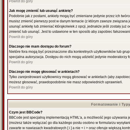
Powrót do góry
Jak mogę zmienić lub usunąć ankietę?
Podobnie jak z postami, ankiety mogą być zmieniane jedynie przez ich twórc
musisz zmienić pierwszy post w danym temacie (z którym zawsze związana jes
usunąć ankietę lub zmieniać którąkolwiek z opcji, jednakże jeśli zostały już
zmienić lub usunąć. Jest to ustawione w ten sposób aby zapobiec fałszowani
Powrót do góry
Dlaczego nie mam dostępu do forum?
Nietóre fora mogą być przeznaczone dla konkretnych użytkowników lub grup. 
specjalna autoryzacja. Dostępu do nich mogą udzielić jedynie moderatorzy fo
Powrót do góry
Dlaczego nie mogę głosować w ankietach?
Tylko zarejestrowani użytkownicy mogą głosować w ankietach (aby zapobiec f
możesz głosować, prawdopodobnie nie masz odpowiednich uprawnień.
Powrót do góry
Formatowanie i Typ
Czym jest BBCode?
BBCode jest specjalną implementacją HTML'a, a możliwość jego używania je
(możesz także wyłączać go dla każdego postu osobno w formularzu wysyłan
zawarte w nawiasach kwadratowych [ i ] a nie < i > oraz oferuje większą kontr