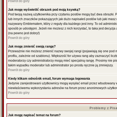
Powrót do góry
Jak mogę wyświetlić obrazek pod moją ksywką?
Pod twoją nazwą użytkownika przy czytaniu postów mogą być dwa obrazki. P
lub innych znaczków pokazujących jak dużo napisałeś postów lub jaki masz 
nazywany Emblematem, który z reguły dla każdego jest inny. To od administr
sposób je udostępni. Jeżeli nie możesz z nich korzystać, to taka jest decyzj
(na pewno jest dobry!)
Powrót do góry
Jak mogę zmienić swoją rangę?
Przeważnie nie możesz zmienić nazwy swojej rangi (pojawiają się one pod 
profilu, zależnie od szablonu). Większość for używa rang aby zaznaczyć liczb
moderatorzy czy administratorzy mogą mieć specjalną rangę. Prosimy nie pis
takim wypadku moderator lub administrator po prostu ręcznie ją zmniejszy.
Powrót do góry
Kiedy klikam odnośnik email, forum wymaga logowania
Jedynie zarejestrowani użytkownicy mogą wysyłać email przez wbudowany w f
niewłaściwemu wykorzystaniu adresów na forum przez anonimowych użytko
Powrót do góry
Problemy z Pis
Jak mogę napisać temat na forum?