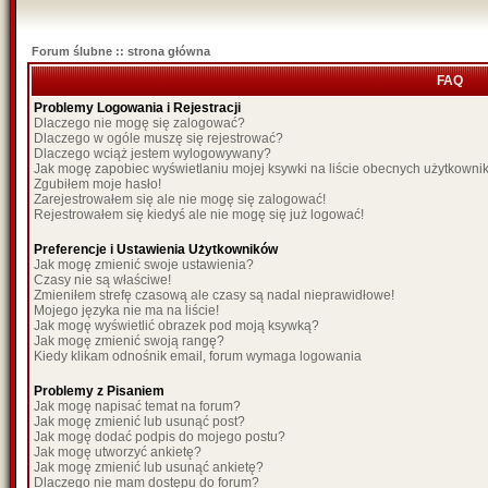
Forum ślubne :: strona główna
FAQ
Problemy Logowania i Rejestracji
Dlaczego nie mogę się zalogować?
Dlaczego w ogóle muszę się rejestrować?
Dlaczego wciąż jestem wylogowywany?
Jak mogę zapobiec wyświetlaniu mojej ksywki na liście obecnych użytkown
Zgubiłem moje hasło!
Zarejestrowałem się ale nie mogę się zalogować!
Rejestrowałem się kiedyś ale nie mogę się już logować!
Preferencje i Ustawienia Użytkowników
Jak mogę zmienić swoje ustawienia?
Czasy nie są właściwe!
Zmieniłem strefę czasową ale czasy są nadal nieprawidłowe!
Mojego języka nie ma na liście!
Jak mogę wyświetlić obrazek pod moją ksywką?
Jak mogę zmienić swoją rangę?
Kiedy klikam odnośnik email, forum wymaga logowania
Problemy z Pisaniem
Jak mogę napisać temat na forum?
Jak mogę zmienić lub usunąć post?
Jak mogę dodać podpis do mojego postu?
Jak mogę utworzyć ankietę?
Jak mogę zmienić lub usunąć ankietę?
Dlaczego nie mam dostępu do forum?