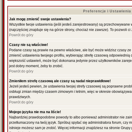
Preferencje i Ustawieni
Jak mogę zmienić swoje ustawienia?
Wszystkie twoje ustawienia (jeśli jesteś zarejestrowany) są przechowywane 
(najczęściej znajduje się na górze strony, chociaż nie zawsze). To pozwoli ci
Powrót do góry
Czasy nie są właściwe!
Podane czasy są prawie na pewno właściwe, ale być może widzisz czasy ze str
zmienić ustawienia twojego profilu, wybierając strefę czasową odpowiednią d
większość ustawień, może być dokonana jedynie przez użytkowników zarejestr
jest dobry moment, żeby to zrobić.
Powrót do góry
Zmieniłem strefę czasową ale czasy są nadal nieprawidłowe!
Jeżeli jesteś pewien, że ustawienia twojej strefy czasowej są poprawne pro
osbługi zmian między czasem zimowym i letnim, więc w okresie obowiązywan
prawdziwych.
Powrót do góry
Mojego języka nie ma na liście!
Najbardziej prawdopodobne powody to albo ponieważ administrator nie zains
przetłumaczony na twój język. Spróbuj spytać się administratora forum, czy 
istnieje możesz sam je zrobić. Więcej informacji znajdziesz na stronie Grupy