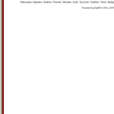
Warszawa : Katowice : Kraków : Poznań : Wrocław : Łódź : Szczecin : Gdańsk : Toruń : Bydgosz
Powered by
phpBB
© 2001, 200