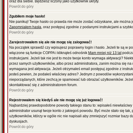
oraz dla siebie. Będziesz liczony jako użytkownik ukryty.
Powrót do góry
Zgubiłem moje hasło!
Nie panikuj! Twoje hasło co prawda nie może zostać odzyskane, ale można je w
Zapomniałem hasła
, oraz postępuj zgodnie z podanymi instrukcjami a szybk
Powrót do góry
Zarejestrowałem się ale nie mogę się zalogować!
Na początek sprawdź czy wpisujesz poprawny login i hasło. Jeżeli te są w 
włączone są funkcje COPPA i kliknąłeś odnośnik
Mam mniej niż 13 lat
podcza
instrukcjami. Jeżeli tak nie jest to może twoje konto wymaga aktywacji? Nie
przez samych użytkowników, albo przez administratora, zanim można się na 
wymagana jest aktywacja. Jeżeli otrzymałeś email postępuj zgodnie z instrukc
jesteś pewien, że podałeś właściwy adres? Jednym z powodów wykorzystania
nieporządanych, które zechcą je spamować lub obrażać użytkowników. Jeżeli
skontaktować się z administratorem forum.
Powrót do góry
Rejestrowałem się kiedyś ale nie mogę się już logować!
Najbardziej prawdopodobne powody takiego stanu to: wpisałeś niewłaściwy logi
administrator usunął twoje konto z jakiegoś powodu. Być może stało się tak,
użytkowników, którzy w ogóle nic nie napisali aby zmniejszyć rozmiar bazy 
dyskusjach.
Powrót do góry