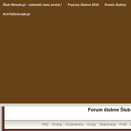
Ślub
-Wesele.pl - odwiedź nasz portal !
Fryzury ślubne 2016
Komis ślubny
AchTeDzieciaki.pl
Forum ślubne Ślub
FAQ
Szukaj
Użytkownicy
Grupy
Rejestracja
Profil