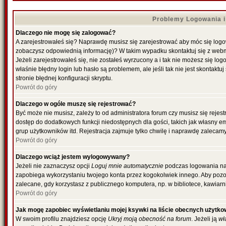
Problemy Logowania i 
Dlaczego nie mogę się zalogować?
A zarejestrowałeś się? Naprawdę musisz się zarejestrować aby móc się logowa
zobaczysz odpowiednią informację)? W takim wypadku skontaktuj się z web
Jeżeli zarejestrowałeś się, nie zostałeś wyrzucony a i tak nie możesz się l
właśnie błędny login lub hasło są problemem, ale jeśli tak nie jest skontakt
stronie błędnej konfiguracji skryptu.
Powrót do góry
Dlaczego w ogóle muszę się rejestrować?
Być może nie musisz, zależy to od administratora forum czy musisz się rejes
dostęp do dodatkowych funkcji niedostępnych dla gości, takich jak własny e
grup użytkowników itd. Rejestracja zajmuje tylko chwilę i naprawdę zalecamy
Powrót do góry
Dlaczego wciąż jestem wylogowywany?
Jeżeli nie zaznaczysz opcji
Loguj mnie automatycznie
podczas logowania na
zapobiega wykorzystaniu twojego konta przez kogokolwiek innego. Aby poz
zalecane, gdy korzystasz z publicznego komputera, np. w bibliotece, kawiarni
Powrót do góry
Jak mogę zapobiec wyświetlaniu mojej ksywki na liście obecnych użytk
W swoim profilu znajdziesz opcję
Ukryj moją obecność na forum
. Jeżeli ją
wł