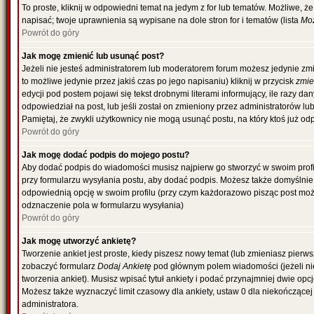
To proste, kliknij w odpowiedni temat na jedym z for lub tematów. Możliwe, 
napisać; twoje uprawnienia są wypisane na dole stron for i tematów (lista
Moż
Powrót do góry
Jak mogę zmienić lub usunąć post?
Jeżeli nie jesteś administratorem lub moderatorem forum możesz jedynie zmi
to możliwe jedynie przez jakiś czas po jego napisaniu) kliknij w przycisk
zmi
edycji pod postem pojawi się tekst drobnymi literami informujący, ile razy da
odpowiedział na post, lub jeśli został on zmieniony przez administratorów l
Pamiętaj, że zwykli użytkownicy nie mogą usunąć postu, na który ktoś już od
Powrót do góry
Jak mogę dodać podpis do mojego postu?
Aby dodać podpis do wiadomości musisz najpierw go stworzyć w swoim profil
przy formularzu wysyłania postu, aby dodać podpis. Możesz także domyślni
odpowiednią opcję w swoim profilu (przy czym każdorazowo pisząc post mo
odznaczenie pola w formularzu wysyłania)
Powrót do góry
Jak mogę utworzyć ankietę?
Tworzenie ankiet jest proste, kiedy piszesz nowy temat (lub zmieniasz pierw
zobaczyć formularz
Dodaj Ankietę
pod głównym polem wiadomości (jeżeli ni
tworzenia ankiet). Musisz wpisać tytuł ankiety i podać przynajmniej dwie o
Możesz także wyznaczyć limit czasowy dla ankiety, ustaw 0 dla niekończącej 
administratora.