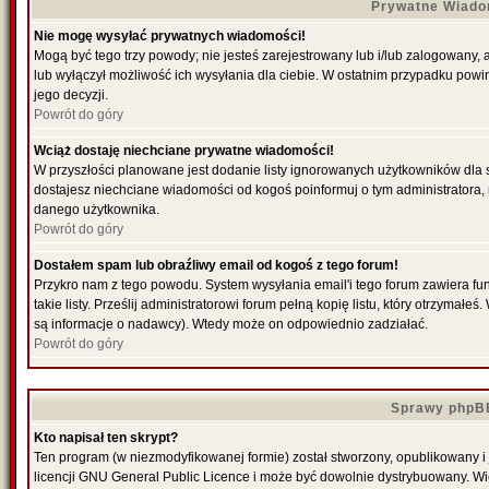
Prywatne Wiado
Nie mogę wysyłać prywatnych wiadomości!
Mogą być tego trzy powody; nie jesteś zarejestrowany lub i/lub zalogowany,
lub wyłączył możliwość ich wysyłania dla ciebie. W ostatnim przypadku powi
jego decyzji.
Powrót do góry
Wciąż dostaję niechciane prywatne wiadomości!
W przyszłości planowane jest dodanie listy ignorowanych użytkowników dla
dostajesz niechciane wiadomości od kogoś poinformuj o tym administratora
danego użytkownika.
Powrót do góry
Dostałem spam lub obraźliwy email od kogoś z tego forum!
Przykro nam z tego powodu. System wysyłania email'i tego forum zawiera fu
takie listy. Prześlij administratorowi forum pełną kopię listu, który otrzymał
są informacje o nadawcy). Wtedy może on odpowiednio zadziałać.
Powrót do góry
Sprawy phpB
Kto napisał ten skrypt?
Ten program (w niezmodyfikowanej formie) został stworzony, opublikowany i
licencji GNU General Public Licence i może być dowolnie dystrybuowany. W