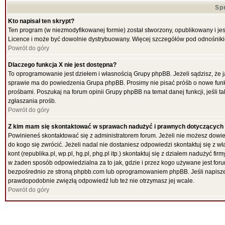
Sp
Kto napisał ten skrypt?
Ten program (w niezmodyfikowanej formie) został stworzony, opublikowany i je
Licence i może być dowolnie dystrybuowany. Więcej szczegółów pod odnośnik
Powrót do góry
Dlaczego funkcja X nie jest dostępna?
To oprogramowanie jest dziełem i własnością Grupy phpBB. Jeżeli sądzisz, że 
sprawie ma do powiedzenia Grupa phpBB. Prosimy nie pisać próśb o nowe funk
prośbami. Poszukaj na forum opinii Grupy phpBB na temat danej funkcji, jeśli
zgłaszania prośb.
Powrót do góry
Z kim mam się skontaktować w sprawach nadużyć i prawnych dotyczących
Powinieneś skontaktować się z administratorem forum. Jeżeli nie możesz dowied
do kogo się zwrócić. Jeżeli nadal nie dostaniesz odpowiedzi skontaktuj się z w
kont (republika.pl, wp.pl, hg.pl, phg.pl itp.) skontaktuj się z działem nadużyć 
w żaden sposób odpowiedzialna za to jak, gdzie i przez kogo używane jest f
bezpośrednio ze stroną phpbb.com lub oprogramowaniem phpBB. Jeśli napiszes
prawdopodobnie zwięzłą odpowiedź lub też nie otrzymasz jej wcale.
Powrót do góry