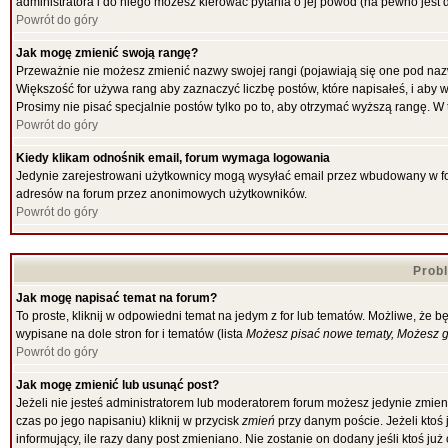
administratora i do niego możesz kierować pytania o jej powód (na pewno jest d
Powrót do góry
Jak mogę zmienić swoją rangę?
Przeważnie nie możesz zmienić nazwy swojej rangi (pojawiają się one pod nazw
Większość for używa rang aby zaznaczyć liczbę postów, które napisałeś, i aby 
Prosimy nie pisać specjalnie postów tylko po to, aby otrzymać wyższą rangę. W 
Powrót do góry
Kiedy klikam odnośnik email, forum wymaga logowania
Jedynie zarejestrowani użytkownicy mogą wysyłać email przez wbudowany w for
adresów na forum przez anonimowych użytkowników.
Powrót do góry
Prob
Jak mogę napisać temat na forum?
To proste, kliknij w odpowiedni temat na jedym z for lub tematów. Możliwe, że 
wypisane na dole stron for i tematów (lista
Możesz pisać nowe tematy, Możesz gł
Powrót do góry
Jak mogę zmienić lub usunąć post?
Jeżeli nie jesteś administratorem lub moderatorem forum możesz jedynie zmieni
czas po jego napisaniu) kliknij w przycisk
zmień
przy danym poście. Jeżeli ktoś 
informujący, ile razy dany post zmieniano. Nie zostanie on dodany jeśli ktoś ju