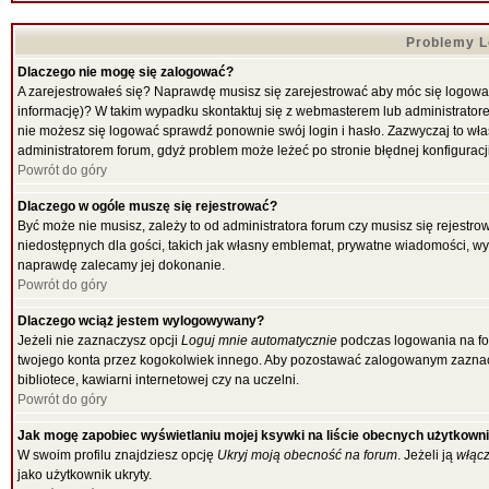
Problemy Lo
Dlaczego nie mogę się zalogować?
A zarejestrowałeś się? Naprawdę musisz się zarejestrować aby móc się logować
informację)? W takim wypadku skontaktuj się z webmasterem lub administratorem
nie możesz się logować sprawdź ponownie swój login i hasło. Zazwyczaj to właśni
administratorem forum, gdyż problem może leżeć po stronie błędnej konfiguracji
Powrót do góry
Dlaczego w ogóle muszę się rejestrować?
Być może nie musisz, zależy to od administratora forum czy musisz się rejestr
niedostępnych dla gości, takich jak własny emblemat, prywatne wiadomości, wysy
naprawdę zalecamy jej dokonanie.
Powrót do góry
Dlaczego wciąż jestem wylogowywany?
Jeżeli nie zaznaczysz opcji
Loguj mnie automatycznie
podczas logowania na f
twojego konta przez kogokolwiek innego. Aby pozostawać zalogowanym zaznacz 
bibliotece, kawiarni internetowej czy na uczelni.
Powrót do góry
Jak mogę zapobiec wyświetlaniu mojej ksywki na liście obecnych użytkown
W swoim profilu znajdziesz opcję
Ukryj moją obecność na forum
. Jeżeli ją
włąc
jako użytkownik ukryty.