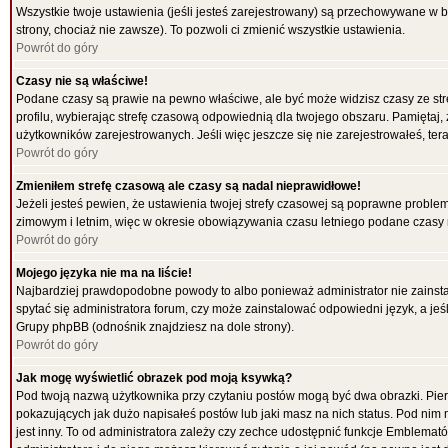
Wszystkie twoje ustawienia (jeśli jesteś zarejestrowany) są przechowywane w b
strony, chociaż nie zawsze). To pozwoli ci zmienić wszystkie ustawienia.
Powrót do góry
Czasy nie są właściwe!
Podane czasy są prawie na pewno właściwe, ale być może widzisz czasy ze strefy
profilu, wybierając strefę czasową odpowiednią dla twojego obszaru. Pamiętaj,
użytkowników zarejestrowanych. Jeśli więc jeszcze się nie zarejestrowałeś, tera
Powrót do góry
Zmieniłem strefę czasową ale czasy są nadal nieprawidłowe!
Jeżeli jesteś pewien, że ustawienia twojej strefy czasowej są poprawne probl
zimowym i letnim, więc w okresie obowiązywania czasu letniego podane czasy 
Powrót do góry
Mojego języka nie ma na liście!
Najbardziej prawdopodobne powody to albo ponieważ administrator nie zainstal
spytać się administratora forum, czy może zainstalować odpowiedni język, a jeśl
Grupy phpBB (odnośnik znajdziesz na dole strony).
Powrót do góry
Jak mogę wyświetlić obrazek pod moją ksywką?
Pod twoją nazwą użytkownika przy czytaniu postów mogą być dwa obrazki. Pier
pokazujących jak dużo napisałeś postów lub jaki masz na nich status. Pod ni
jest inny. To od administratora zależy czy zechce udostępnić funkcje Emblematów 