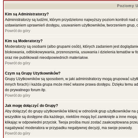
Poziomy U
Kim są Administratorzy?
Administratorzy są ludźmi, którym przydzielono najwyższy poziom kontroli nad 
ustawianiem uprawnień dostępu, usuwaniem użytkowników, tworzeniem grup, ok
Powrót do góry
Kim są Moderatorzy?
Moderatorzy są osobami (albo grupami osób), których zadaniem jest doglądani
blokowania, odblokowywania, przenoszenia, usuwania i dzielenia tematów w for
oraz nie publikowali nieodpowiednich materiałow.
Powrót do góry
Czym są Grupy Użytkowników?
Grupy Użytkowników są sposobem, w jaki administratorzy mogą grupować użytk
innych forach) i każda grupa może mieć własne prawa dostępu. Dzięku temu ad
do prywatnego forum itp.
Powrót do góry
Jak mogę dołączyć do Grupy?
Aby dołączyć do grupy użytkowników kliknij w odnośnik grup użytkowników na g
wszystkie są dostępne dla każdego, niektóre mogą być zamknięte a inne mogą 
klikając w odpowiedni przycisk. Twoja prośba musi zostać zaakceptowana przez
nagabywać moderatora w przypadku negatywnej decyzji, ma swoje powody.
Powrót do góry