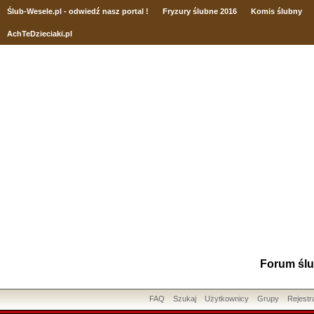
Ślub
-Wesele.pl - odwiedź nasz portal !
Fryzury ślubne 2016
Komis ślubny
AchTeDzieciaki.pl
Forum ślu
FAQ
Szukaj
Użytkownicy
Grupy
Rejestr