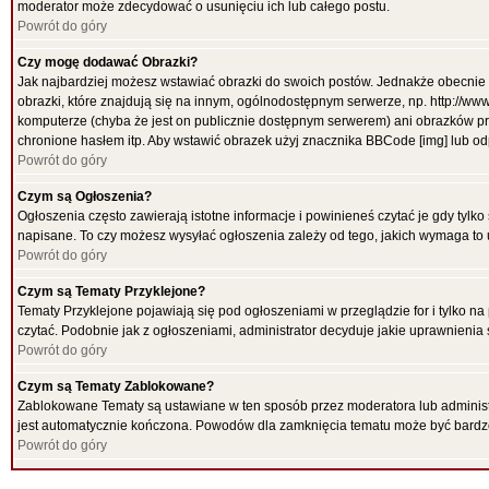
moderator może zdecydować o usunięciu ich lub całego postu.
Powrót do góry
Czy mogę dodawać Obrazki?
Jak najbardziej możesz wstawiać obrazki do swoich postów. Jednakże obecnie 
obrazki, które znajdują się na innym, ogólnodostępnym serwerze, np. http://ww
komputerze (chyba że jest on publicznie dostępnym serwerem) ani obrazków p
chronione hasłem itp. Aby wstawić obrazek użyj znacznika BBCode [img] lub od
Powrót do góry
Czym są Ogłoszenia?
Ogłoszenia często zawierają istotne informacje i powinieneś czytać je gdy tylko
napisane. To czy możesz wysyłać ogłoszenia zależy od tego, jakich wymaga to 
Powrót do góry
Czym są Tematy Przyklejone?
Tematy Przyklejone pojawiają się pod ogłoszeniami w przeglądzie for i tylko na
czytać. Podobnie jak z ogłoszeniami, administrator decyduje jakie uprawnieni
Powrót do góry
Czym są Tematy Zablokowane?
Zablokowane Tematy są ustawiane w ten sposób przez moderatora lub administr
jest automatycznie kończona. Powodów dla zamknięcia tematu może być bardz
Powrót do góry