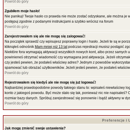
Powrót do góry
Zgubiłem moje hasło!
Nie panikuj! Twoje hasło co prawda nie może zostać odzyskane, ale można je wyc
postępuj zgodnie z podanymi instrukcjami a szybko wrócisz na forum
Powrót do góry
Zarejestrowałem się ale nie mogę się zalogować!
Na początek sprawdź czy wpisujesz poprawny login i hasło. Jeżeli te są w por
kliknąłeś odnośnik
Mam mniej niż 13 lat
podczas rejestracji musisz postąpić zgo
Niektóre fora wymagają aktywacji wszystkich nowych kont, albo przez samych uż
powinieneś otrzymać wiadomość czy wymagana jest aktywacja. Jeżeli otrzymałeś 
czy jesteś pewien, że podałeś właściwy adres? Jednym z powodów wykorzystani
spamować lub obrażać użytkowników. Jeżeli jesteś pewien, że podałeś właściwy
Powrót do góry
Rejestrowałem się kiedyś ale nie mogę się już logować!
Najbardziej prawdopodobne powody takiego stanu to: wpisałeś niewłaściwy login i
konto z jakiegoś powodu. Być może stało się tak, ponieważ nic nie napisałeś? 
rozmiar bazy danych. Spróbuj zarejestrować się ponownie i bądź aktywny w dy
Powrót do góry
Preferencje i
Jak mogę zmienić swoje ustawienia?