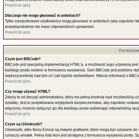
Powrót do góry
Dlaczego nie mogę głosować w ankietach?
Tylko zarejestrowani użytkownicy mogą głosować w ankietach (aby zapobiec fał
prawdopodobnie nie masz odpowiednich uprawnień.
Powrót do góry
Formatow
Czym jest BBCode?
BBCode jest specjalną implementacją HTML'a, a możliwość jego używania jest
każdego postu osobno w formularzu wysyłania). Sam BBCode jest podobny stylow
większą kontrolę nad tym co i jak będzie wyświetlane. Więcej informacji o BBC
Powrót do góry
Czy mogę używać HTML?
Zależy to od decyzji administratora, który ma pełną kontrolę nad możliwością
działały. Jest to podyktowane względami
bezpieczeństwa
, aby zapobiec wstawia
włączony, możesz wyłączyć go dla każdego postu wybierając odpowiednią opcję
Powrót do góry
Czym są Uśmieszki?
Uśmieszki, albo Ikony Emocji są małymi grafikami, które mogą być używane do w
oznacza smutek. Pełna lista ikon jest dostępna z formularza wysyłania postu.