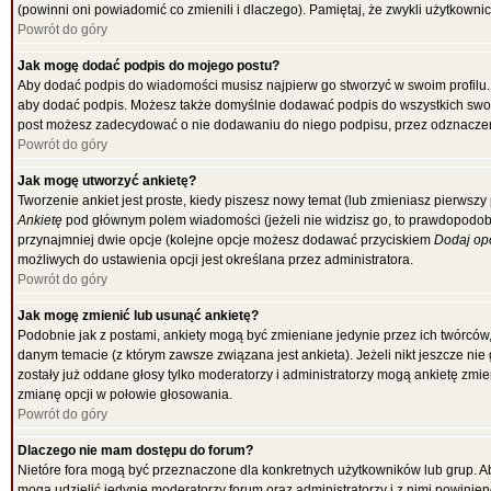
(powinni oni powiadomić co zmienili i dlaczego). Pamiętaj, że zwykli użytkowni
Powrót do góry
Jak mogę dodać podpis do mojego postu?
Aby dodać podpis do wiadomości musisz najpierw go stworzyć w swoim profilu.
aby dodać podpis. Możesz także domyślnie dodawać podpis do wszystkich swo
post możesz zadecydować o nie dodawaniu do niego podpisu, przez odznaczen
Powrót do góry
Jak mogę utworzyć ankietę?
Tworzenie ankiet jest proste, kiedy piszesz nowy temat (lub zmieniasz pierwsz
Ankietę
pod głównym polem wiadomości (jeżeli nie widzisz go, to prawdopodobni
przynajmniej dwie opcje (kolejne opcje możesz dodawać przyciskiem
Dodaj op
możliwych do ustawienia opcji jest określana przez administratora.
Powrót do góry
Jak mogę zmienić lub usunąć ankietę?
Podobnie jak z postami, ankiety mogą być zmieniane jedynie przez ich twórców
danym temacie (z którym zawsze związana jest ankieta). Jeżeli nikt jeszcze nie
zostały już oddane głosy tylko moderatorzy i administratorzy mogą ankietę zmi
zmianę opcji w połowie głosowania.
Powrót do góry
Dlaczego nie mam dostępu do forum?
Nietóre fora mogą być przeznaczone dla konkretnych użytkowników lub grup. Aby
mogą udzielić jedynie moderatorzy forum oraz administratorzy i z nimi powinie