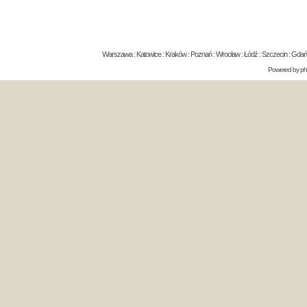
Warszawa : Katowice : Kraków : Poznań : Wrocław : Łódź : Szczecin : Gdańsk 
Powered by
p