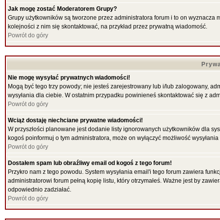
Jak mogę zostać Moderatorem Grupy?
Grupy użytkowników są tworzone przez administratora forum i to on wyznacza 
kolejności z nim się skontaktować, na przykład przez prywatną wiadomość.
Powrót do góry
Prywa
Nie mogę wysyłać prywatnych wiadomości!
Mogą być tego trzy powody; nie jesteś zarejestrowany lub i/lub zalogowany, ad
wysyłania dla ciebie. W ostatnim przypadku powinieneś skontaktować się z admi
Powrót do góry
Wciąż dostaję niechciane prywatne wiadomości!
W przyszłości planowane jest dodanie listy ignorowanych użytkowników dla sy
kogoś poinformuj o tym administratora, może on wyłączyć możliwość wysyłani
Powrót do góry
Dostałem spam lub obraźliwy email od kogoś z tego forum!
Przykro nam z tego powodu. System wysyłania email'i tego forum zawiera funkcje 
administratorowi forum pełną kopię listu, który otrzymałeś. Ważne jest by zawi
odpowiednio zadziałać.
Powrót do góry