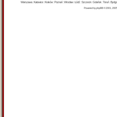
Warszawa : Katowice : Kraków : Poznań : Wrocław : Łódź : Szczecin : Gdańsk : Toruń : Bydgosz
Powered by
phpBB
© 2001, 200