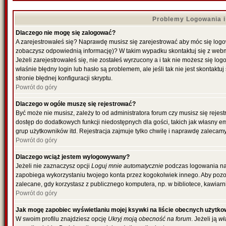
Problemy Logowania i 
Dlaczego nie mogę się zalogować?
A zarejestrowałeś się? Naprawdę musisz się zarejestrować aby móc się logowa
zobaczysz odpowiednią informację)? W takim wypadku skontaktuj się z web
Jeżeli zarejestrowałeś się, nie zostałeś wyrzucony a i tak nie możesz się l
właśnie błędny login lub hasło są problemem, ale jeśli tak nie jest skontakt
stronie błędnej konfiguracji skryptu.
Powrót do góry
Dlaczego w ogóle muszę się rejestrować?
Być może nie musisz, zależy to od administratora forum czy musisz się rejes
dostęp do dodatkowych funkcji niedostępnych dla gości, takich jak własny e
grup użytkowników itd. Rejestracja zajmuje tylko chwilę i naprawdę zalecamy
Powrót do góry
Dlaczego wciąż jestem wylogowywany?
Jeżeli nie zaznaczysz opcji
Loguj mnie automatycznie
podczas logowania na
zapobiega wykorzystaniu twojego konta przez kogokolwiek innego. Aby poz
zalecane, gdy korzystasz z publicznego komputera, np. w bibliotece, kawiarni
Powrót do góry
Jak mogę zapobiec wyświetlaniu mojej ksywki na liście obecnych użytk
W swoim profilu znajdziesz opcję
Ukryj moją obecność na forum
. Jeżeli ją
wł