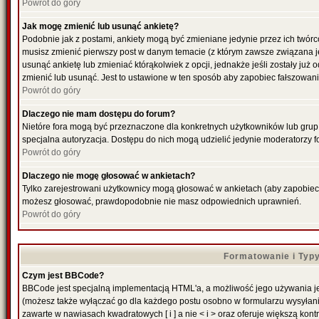
Powrót do góry
Jak mogę zmienić lub usunąć ankietę?
Podobnie jak z postami, ankiety mogą być zmieniane jedynie przez ich twórc
musisz zmienić pierwszy post w danym temacie (z którym zawsze związana jes
usunąć ankietę lub zmieniać którąkolwiek z opcji, jednakże jeśli zostały już
zmienić lub usunąć. Jest to ustawione w ten sposób aby zapobiec fałszowani
Powrót do góry
Dlaczego nie mam dostępu do forum?
Nietóre fora mogą być przeznaczone dla konkretnych użytkowników lub grup. 
specjalna autoryzacja. Dostępu do nich mogą udzielić jedynie moderatorzy fo
Powrót do góry
Dlaczego nie mogę głosować w ankietach?
Tylko zarejestrowani użytkownicy mogą głosować w ankietach (aby zapobiec f
możesz głosować, prawdopodobnie nie masz odpowiednich uprawnień.
Powrót do góry
Formatowanie i Typ
Czym jest BBCode?
BBCode jest specjalną implementacją HTML'a, a możliwość jego używania je
(możesz także wyłączać go dla każdego postu osobno w formularzu wysyłan
zawarte w nawiasach kwadratowych [ i ] a nie < i > oraz oferuje większą kontr