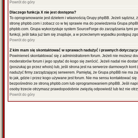
Powrót do góry
Dlaczego funkcja X nie jest dostępna?
To oprogramowanie jest dziełem i własnością Grupy phpBB. Jeżeli sądzisz, 
stronę phpbb.com i zobacz co w tej sprawie ma do powiedzenia Grupa phpBB
phpbb.com. Grupa wykorzystuje system SourceForge do zarządzania tymi pr
funkcji, jeśli taka już tam się znajduje, a w przeciwnym wypadku postępuj z
Powrót do góry
Z kim mam się skontaktować w sprawach nadużyć i prawnych dotyczący
Powinieneś skontaktować się z administratorem forum. Jeżeli nie możesz dowi
moderatorów forum i jego spytać do kogo się zwrócić. Jeżeli nadal nie dost
(poszukaj go przez whois) lub, jeśli strona jest na serwerze darmowych kont (re
nadużyć firmy zarządzającej serwerem. Pamiętaj, że Grupa phpBB nie ma ża
to jak, gdzie i przez kogo używane jest forum. Nie ma sensu kontaktować 
bezpośrednio ze stroną phpbb.com lub oprogramowaniem phpBB. Jeśli napi
osoby trzecie otrzymasz prawdopodobnie zwięzłą odpowiedź lub też nie otrz
Powrót do góry