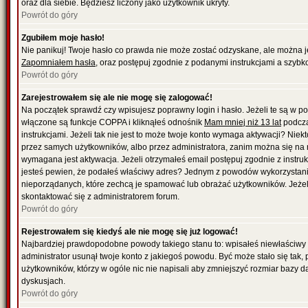
oraz dla siebie. Będziesz liczony jako użytkownik ukryty.
Powrót do góry
Zgubiłem moje hasło!
Nie panikuj! Twoje hasło co prawda nie może zostać odzyskane, ale można je w
Zapomniałem hasła
, oraz postępuj zgodnie z podanymi instrukcjami a szybk
Powrót do góry
Zarejestrowałem się ale nie mogę się zalogować!
Na początek sprawdź czy wpisujesz poprawny login i hasło. Jeżeli te są w 
włączone są funkcje COPPA i kliknąłeś odnośnik
Mam mniej niż 13 lat
podcza
instrukcjami. Jeżeli tak nie jest to może twoje konto wymaga aktywacji? Nie
przez samych użytkowników, albo przez administratora, zanim można się na 
wymagana jest aktywacja. Jeżeli otrzymałeś email postępuj zgodnie z instrukc
jesteś pewien, że podałeś właściwy adres? Jednym z powodów wykorzystania
nieporządanych, które zechcą je spamować lub obrażać użytkowników. Jeżeli
skontaktować się z administratorem forum.
Powrót do góry
Rejestrowałem się kiedyś ale nie mogę się już logować!
Najbardziej prawdopodobne powody takiego stanu to: wpisałeś niewłaściwy logi
administrator usunął twoje konto z jakiegoś powodu. Być może stało się tak,
użytkowników, którzy w ogóle nic nie napisali aby zmniejszyć rozmiar bazy 
dyskusjach.
Powrót do góry