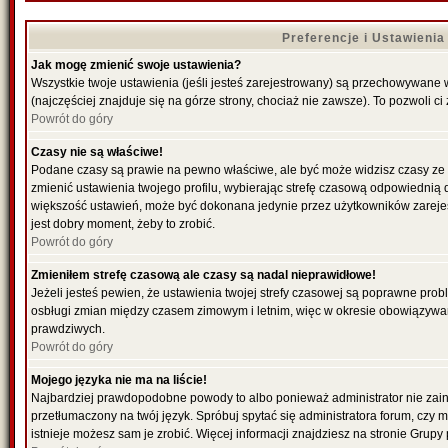
Preferencje i Ustawieni
Jak mogę zmienić swoje ustawienia?
Wszystkie twoje ustawienia (jeśli jesteś zarejestrowany) są przechowywane 
(najczęściej znajduje się na górze strony, chociaż nie zawsze). To pozwoli ci
Powrót do góry
Czasy nie są właściwe!
Podane czasy są prawie na pewno właściwe, ale być może widzisz czasy ze str
zmienić ustawienia twojego profilu, wybierając strefę czasową odpowiednią d
większość ustawień, może być dokonana jedynie przez użytkowników zarejestr
jest dobry moment, żeby to zrobić.
Powrót do góry
Zmieniłem strefę czasową ale czasy są nadal nieprawidłowe!
Jeżeli jesteś pewien, że ustawienia twojej strefy czasowej są poprawne pro
osbługi zmian między czasem zimowym i letnim, więc w okresie obowiązywan
prawdziwych.
Powrót do góry
Mojego języka nie ma na liście!
Najbardziej prawdopodobne powody to albo ponieważ administrator nie zains
przetłumaczony na twój język. Spróbuj spytać się administratora forum, czy 
istnieje możesz sam je zrobić. Więcej informacji znajdziesz na stronie Grupy