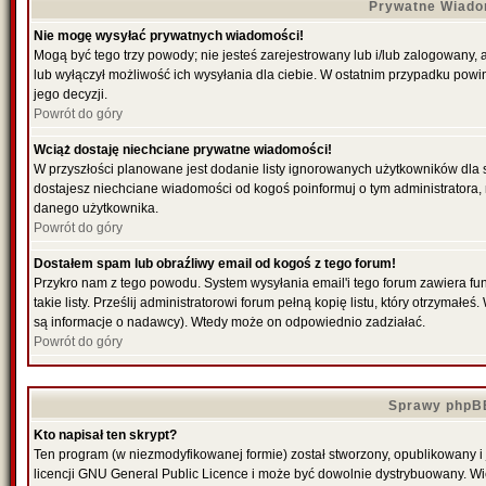
Prywatne Wiado
Nie mogę wysyłać prywatnych wiadomości!
Mogą być tego trzy powody; nie jesteś zarejestrowany lub i/lub zalogowany,
lub wyłączył możliwość ich wysyłania dla ciebie. W ostatnim przypadku powi
jego decyzji.
Powrót do góry
Wciąż dostaję niechciane prywatne wiadomości!
W przyszłości planowane jest dodanie listy ignorowanych użytkowników dla
dostajesz niechciane wiadomości od kogoś poinformuj o tym administratora
danego użytkownika.
Powrót do góry
Dostałem spam lub obraźliwy email od kogoś z tego forum!
Przykro nam z tego powodu. System wysyłania email'i tego forum zawiera fu
takie listy. Prześlij administratorowi forum pełną kopię listu, który otrzymał
są informacje o nadawcy). Wtedy może on odpowiednio zadziałać.
Powrót do góry
Sprawy phpB
Kto napisał ten skrypt?
Ten program (w niezmodyfikowanej formie) został stworzony, opublikowany i
licencji GNU General Public Licence i może być dowolnie dystrybuowany. W