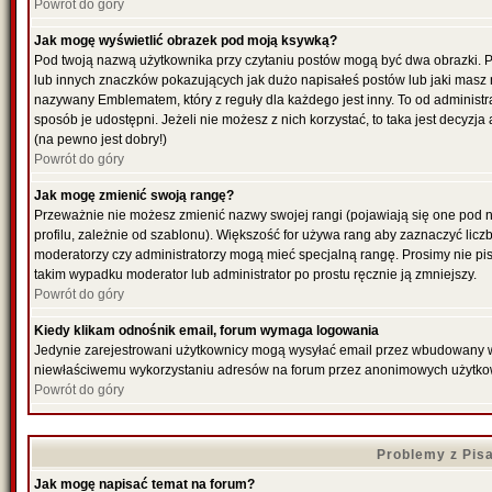
Powrót do góry
Jak mogę wyświetlić obrazek pod moją ksywką?
Pod twoją nazwą użytkownika przy czytaniu postów mogą być dwa obrazki. P
lub innych znaczków pokazujących jak dużo napisałeś postów lub jaki masz 
nazywany Emblematem, który z reguły dla każdego jest inny. To od administr
sposób je udostępni. Jeżeli nie możesz z nich korzystać, to taka jest decyzj
(na pewno jest dobry!)
Powrót do góry
Jak mogę zmienić swoją rangę?
Przeważnie nie możesz zmienić nazwy swojej rangi (pojawiają się one pod 
profilu, zależnie od szablonu). Większość for używa rang aby zaznaczyć liczb
moderatorzy czy administratorzy mogą mieć specjalną rangę. Prosimy nie pis
takim wypadku moderator lub administrator po prostu ręcznie ją zmniejszy.
Powrót do góry
Kiedy klikam odnośnik email, forum wymaga logowania
Jedynie zarejestrowani użytkownicy mogą wysyłać email przez wbudowany w f
niewłaściwemu wykorzystaniu adresów na forum przez anonimowych użytko
Powrót do góry
Problemy z Pis
Jak mogę napisać temat na forum?