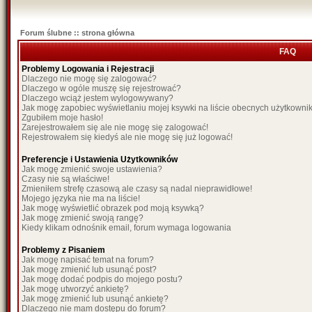
Forum ślubne :: strona główna
FAQ
Problemy Logowania i Rejestracji
Dlaczego nie mogę się zalogować?
Dlaczego w ogóle muszę się rejestrować?
Dlaczego wciąż jestem wylogowywany?
Jak mogę zapobiec wyświetlaniu mojej ksywki na liście obecnych użytkown
Zgubiłem moje hasło!
Zarejestrowałem się ale nie mogę się zalogować!
Rejestrowałem się kiedyś ale nie mogę się już logować!
Preferencje i Ustawienia Użytkowników
Jak mogę zmienić swoje ustawienia?
Czasy nie są właściwe!
Zmieniłem strefę czasową ale czasy są nadal nieprawidłowe!
Mojego języka nie ma na liście!
Jak mogę wyświetlić obrazek pod moją ksywką?
Jak mogę zmienić swoją rangę?
Kiedy klikam odnośnik email, forum wymaga logowania
Problemy z Pisaniem
Jak mogę napisać temat na forum?
Jak mogę zmienić lub usunąć post?
Jak mogę dodać podpis do mojego postu?
Jak mogę utworzyć ankietę?
Jak mogę zmienić lub usunąć ankietę?
Dlaczego nie mam dostępu do forum?