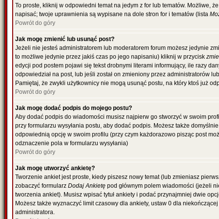
To proste, kliknij w odpowiedni temat na jedym z for lub tematów. Możliwe, 
napisać; twoje uprawnienia są wypisane na dole stron for i tematów (lista
Moż
Powrót do góry
Jak mogę zmienić lub usunąć post?
Jeżeli nie jesteś administratorem lub moderatorem forum możesz jedynie zmi
to możliwe jedynie przez jakiś czas po jego napisaniu) kliknij w przycisk
zmi
edycji pod postem pojawi się tekst drobnymi literami informujący, ile razy da
odpowiedział na post, lub jeśli został on zmieniony przez administratorów l
Pamiętaj, że zwykli użytkownicy nie mogą usunąć postu, na który ktoś już od
Powrót do góry
Jak mogę dodać podpis do mojego postu?
Aby dodać podpis do wiadomości musisz najpierw go stworzyć w swoim profil
przy formularzu wysyłania postu, aby dodać podpis. Możesz także domyślni
odpowiednią opcję w swoim profilu (przy czym każdorazowo pisząc post mo
odznaczenie pola w formularzu wysyłania)
Powrót do góry
Jak mogę utworzyć ankietę?
Tworzenie ankiet jest proste, kiedy piszesz nowy temat (lub zmieniasz pierw
zobaczyć formularz
Dodaj Ankietę
pod głównym polem wiadomości (jeżeli ni
tworzenia ankiet). Musisz wpisać tytuł ankiety i podać przynajmniej dwie o
Możesz także wyznaczyć limit czasowy dla ankiety, ustaw 0 dla niekończącej 
administratora.