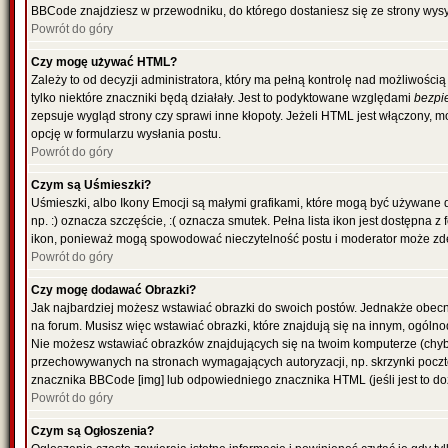
BBCode znajdziesz w przewodniku, do którego dostaniesz się ze strony wysy
Powrót do góry
Czy mogę używać HTML?
Zależy to od decyzji administratora, który ma pełną kontrolę nad możliwoś
tylko niektóre znaczniki będą działały. Jest to podyktowane względami
bezpi
zepsuje wygląd strony czy sprawi inne kłopoty. Jeżeli HTML jest włączony,
opcję w formularzu wysłania postu.
Powrót do góry
Czym są Uśmieszki?
Uśmieszki, albo Ikony Emocji są małymi grafikami, które mogą być używane 
np. :) oznacza szczęście, :( oznacza smutek. Pełna lista ikon jest dostępna 
ikon, ponieważ mogą spowodować nieczytelność postu i moderator może zde
Powrót do góry
Czy mogę dodawać Obrazki?
Jak najbardziej możesz wstawiać obrazki do swoich postów. Jednakże obecn
na forum. Musisz więc wstawiać obrazki, które znajdują się na innym, ogólno
Nie możesz wstawiać obrazków znajdujących się na twoim komputerze (chyb
przechowywanych na stronach wymagających autoryzacji, np. skrzynki poczto
znacznika BBCode [img] lub odpowiedniego znacznika HTML (jeśli jest to d
Powrót do góry
Czym są Ogłoszenia?