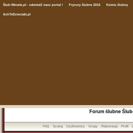
Ślub
-Wesele.pl - odwiedź nasz portal !
Fryzury ślubne 2016
Komis ślubny
AchTeDzieciaki.pl
Forum ślubne Ślub
FAQ
Szukaj
Użytkownicy
Grupy
Rejestracja
Profil