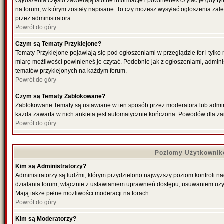
Ogłoszenia często zawierają istotne informacje i powinieneś czytać je gdy ty
na forum, w którym zostały napisane. To czy możesz wysyłać ogłoszenia zal
przez administratora.
Powrót do góry
Czym są Tematy Przyklejone?
Tematy Przyklejone pojawiają się pod ogłoszeniami w przeglądzie for i tylko
miarę możliwości powinieneś je czytać. Podobnie jak z ogłoszeniami, admini
tematów przyklejonych na każdym forum.
Powrót do góry
Czym są Tematy Zablokowane?
Zablokowane Tematy są ustawiane w ten sposób przez moderatora lub admini
każda zawarta w nich ankieta jest automatycznie kończona. Powodów dla za
Powrót do góry
Poziomy Użytkownik
Kim są Administratorzy?
Administratorzy są ludźmi, którym przydzielono najwyższy poziom kontroli n
działania forum, włącznie z ustawianiem uprawnień dostępu, usuwaniem uży
Mają także pełne możliwości moderacji na forach.
Powrót do góry
Kim są Moderatorzy?