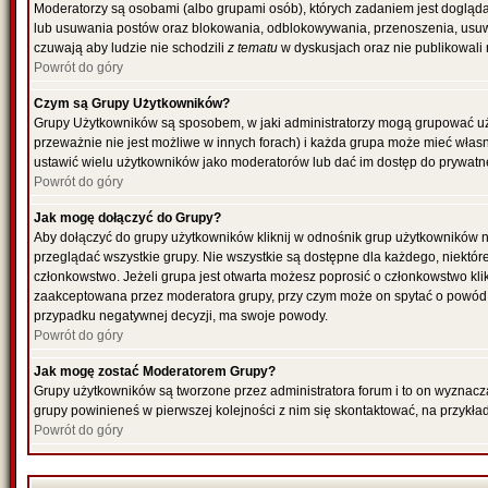
Moderatorzy są osobami (albo grupami osób), których zadaniem jest dogląda
lub usuwania postów oraz blokowania, odblokowywania, przenoszenia, usuwa
czuwają aby ludzie nie schodzili
z tematu
w dyskusjach oraz nie publikowali
Powrót do góry
Czym są Grupy Użytkowników?
Grupy Użytkowników są sposobem, w jaki administratorzy mogą grupować uż
przeważnie nie jest możliwe w innych forach) i każda grupa może mieć włas
ustawić wielu użytkowników jako moderatorów lub dać im dostęp do prywatne
Powrót do góry
Jak mogę dołączyć do Grupy?
Aby dołączyć do grupy użytkowników kliknij w odnośnik grup użytkowników n
przeglądać wszystkie grupy. Nie wszystkie są dostępne dla każdego, niektó
członkowstwo. Jeżeli grupa jest otwarta możesz poprosić o członkowstwo kli
zaakceptowana przez moderatora grupy, przy czym może on spytać o powód 
przypadku negatywnej decyzji, ma swoje powody.
Powrót do góry
Jak mogę zostać Moderatorem Grupy?
Grupy użytkowników są tworzone przez administratora forum i to on wyznacz
grupy powinieneś w pierwszej kolejności z nim się skontaktować, na przykł
Powrót do góry