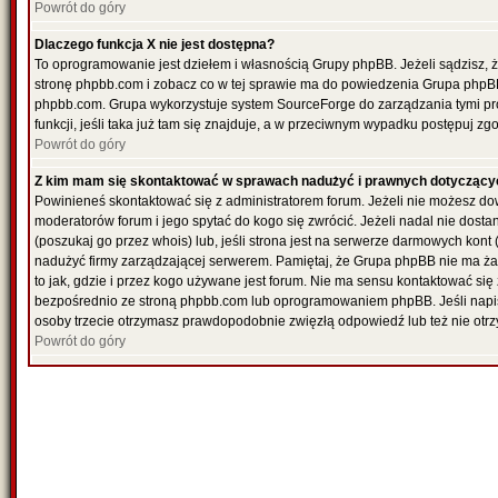
Powrót do góry
Dlaczego funkcja X nie jest dostępna?
To oprogramowanie jest dziełem i własnością Grupy phpBB. Jeżeli sądzisz, 
stronę phpbb.com i zobacz co w tej sprawie ma do powiedzenia Grupa phpBB
phpbb.com. Grupa wykorzystuje system SourceForge do zarządzania tymi pr
funkcji, jeśli taka już tam się znajduje, a w przeciwnym wypadku postępuj z
Powrót do góry
Z kim mam się skontaktować w sprawach nadużyć i prawnych dotyczący
Powinieneś skontaktować się z administratorem forum. Jeżeli nie możesz dowi
moderatorów forum i jego spytać do kogo się zwrócić. Jeżeli nadal nie dost
(poszukaj go przez whois) lub, jeśli strona jest na serwerze darmowych kont (re
nadużyć firmy zarządzającej serwerem. Pamiętaj, że Grupa phpBB nie ma ża
to jak, gdzie i przez kogo używane jest forum. Nie ma sensu kontaktować 
bezpośrednio ze stroną phpbb.com lub oprogramowaniem phpBB. Jeśli napi
osoby trzecie otrzymasz prawdopodobnie zwięzłą odpowiedź lub też nie otrz
Powrót do góry