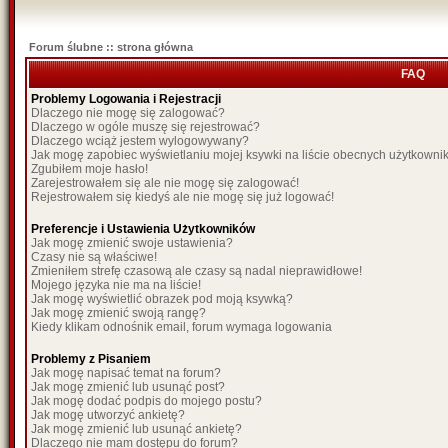
Forum ślubne :: strona główna
FAQ
Problemy Logowania i Rejestracji
Dlaczego nie mogę się zalogować?
Dlaczego w ogóle muszę się rejestrować?
Dlaczego wciąż jestem wylogowywany?
Jak mogę zapobiec wyświetlaniu mojej ksywki na liście obecnych użytkown
Zgubiłem moje hasło!
Zarejestrowałem się ale nie mogę się zalogować!
Rejestrowałem się kiedyś ale nie mogę się już logować!
Preferencje i Ustawienia Użytkowników
Jak mogę zmienić swoje ustawienia?
Czasy nie są właściwe!
Zmieniłem strefę czasową ale czasy są nadal nieprawidłowe!
Mojego języka nie ma na liście!
Jak mogę wyświetlić obrazek pod moją ksywką?
Jak mogę zmienić swoją rangę?
Kiedy klikam odnośnik email, forum wymaga logowania
Problemy z Pisaniem
Jak mogę napisać temat na forum?
Jak mogę zmienić lub usunąć post?
Jak mogę dodać podpis do mojego postu?
Jak mogę utworzyć ankietę?
Jak mogę zmienić lub usunąć ankietę?
Dlaczego nie mam dostępu do forum?