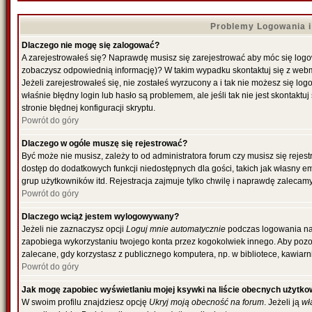
Problemy Logowania i 
Dlaczego nie mogę się zalogować?
A zarejestrowałeś się? Naprawdę musisz się zarejestrować aby móc się logowa
zobaczysz odpowiednią informację)? W takim wypadku skontaktuj się z web
Jeżeli zarejestrowałeś się, nie zostałeś wyrzucony a i tak nie możesz się l
właśnie błędny login lub hasło są problemem, ale jeśli tak nie jest skontakt
stronie błędnej konfiguracji skryptu.
Powrót do góry
Dlaczego w ogóle muszę się rejestrować?
Być może nie musisz, zależy to od administratora forum czy musisz się rejes
dostęp do dodatkowych funkcji niedostępnych dla gości, takich jak własny e
grup użytkowników itd. Rejestracja zajmuje tylko chwilę i naprawdę zalecamy
Powrót do góry
Dlaczego wciąż jestem wylogowywany?
Jeżeli nie zaznaczysz opcji
Loguj mnie automatycznie
podczas logowania na
zapobiega wykorzystaniu twojego konta przez kogokolwiek innego. Aby poz
zalecane, gdy korzystasz z publicznego komputera, np. w bibliotece, kawiarni
Powrót do góry
Jak mogę zapobiec wyświetlaniu mojej ksywki na liście obecnych użytk
W swoim profilu znajdziesz opcję
Ukryj moją obecność na forum
. Jeżeli ją
wł