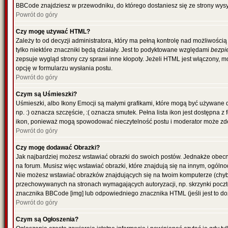
BBCode znajdziesz w przewodniku, do którego dostaniesz się ze strony wysy
Powrót do góry
Czy mogę używać HTML?
Zależy to od decyzji administratora, który ma pełną kontrolę nad możliwoś
tylko niektóre znaczniki będą działały. Jest to podyktowane względami
bezpi
zepsuje wygląd strony czy sprawi inne kłopoty. Jeżeli HTML jest włączony,
opcję w formularzu wysłania postu.
Powrót do góry
Czym są Uśmieszki?
Uśmieszki, albo Ikony Emocji są małymi grafikami, które mogą być używane 
np. :) oznacza szczęście, :( oznacza smutek. Pełna lista ikon jest dostępna 
ikon, ponieważ mogą spowodować nieczytelność postu i moderator może zde
Powrót do góry
Czy mogę dodawać Obrazki?
Jak najbardziej możesz wstawiać obrazki do swoich postów. Jednakże obecn
na forum. Musisz więc wstawiać obrazki, które znajdują się na innym, ogólno
Nie możesz wstawiać obrazków znajdujących się na twoim komputerze (chyb
przechowywanych na stronach wymagających autoryzacji, np. skrzynki poczto
znacznika BBCode [img] lub odpowiedniego znacznika HTML (jeśli jest to d
Powrót do góry
Czym są Ogłoszenia?