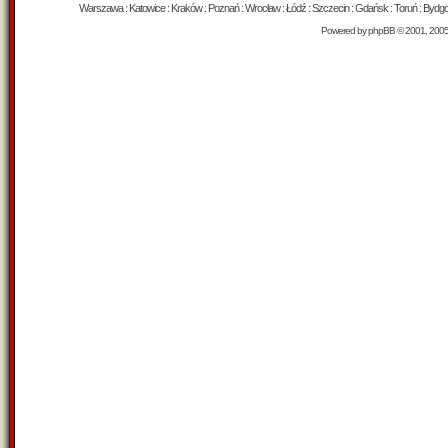
Warszawa : Katowice : Kraków : Poznań : Wrocław : Łódź : Szczecin : Gdańsk : Toruń : Bydgosz
Powered by
phpBB
© 2001, 200