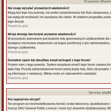
Prywatne Wiado
Nie mogę wysyłać prywatnych wiadomości!
Mogą być tego trzy powody; nie jesteś zarejestrowany lub i/lub zalogowany,
lub wyłączył możliwość ich wysyłania dla ciebie. W ostatnim przypadku powi
jego decyzji.
Powrót do góry
Wciąż dostaję niechciane prywatne wiadomości!
W przyszłości planowane jest dodanie listy ignorowanych użytkowników dla
dostajesz niechciane wiadomości od kogoś poinformuj o tym administratora
danego użytkownika.
Powrót do góry
Dostałem spam lub obraźliwy email od kogoś z tego forum!
Przykro nam z tego powodu. System wysyłania email'i tego forum zawiera fu
takie listy. Prześlij administratorowi forum pełną kopię listu, który otrzymał
są informacje o nadawcy). Wtedy może on odpowiednio zadziałać.
Powrót do góry
Sprawy phpB
Kto napisał ten skrypt?
Ten program (w niezmodyfikowanej formie) został stworzony, opublikowany i
licencji GNU General Public Licence i może być dowolnie dystrybuowany. W