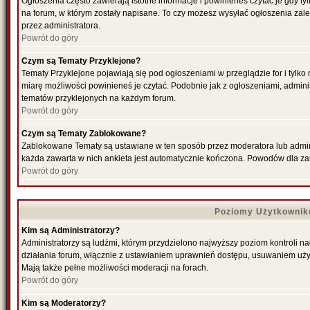
Ogłoszenia często zawierają istotne informacje i powinieneś czytać je gdy ty
na forum, w którym zostały napisane. To czy możesz wysyłać ogłoszenia zal
przez administratora.
Powrót do góry
Czym są Tematy Przyklejone?
Tematy Przyklejone pojawiają się pod ogłoszeniami w przeglądzie for i tylko
miarę możliwości powinieneś je czytać. Podobnie jak z ogłoszeniami, admini
tematów przyklejonych na każdym forum.
Powrót do góry
Czym są Tematy Zablokowane?
Zablokowane Tematy są ustawiane w ten sposób przez moderatora lub admini
każda zawarta w nich ankieta jest automatycznie kończona. Powodów dla za
Powrót do góry
Poziomy Użytkownik
Kim są Administratorzy?
Administratorzy są ludźmi, którym przydzielono najwyższy poziom kontroli n
działania forum, włącznie z ustawianiem uprawnień dostępu, usuwaniem uży
Mają także pełne możliwości moderacji na forach.
Powrót do góry
Kim są Moderatorzy?