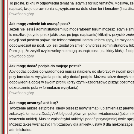
To proste, kliknij w odpowiedni temat na jedym z for lub tematów. Możliwe, 
napisać; twoje uprawnienia są wypisane na dole stron for i tematów (lista
Moż
Powrót do góry
Jak mogę zmienić lub usunąć post?
Jeżeli nie jesteś administratorem lub moderatorem forum możesz jedynie zmi
to możliwe jedynie przez jakiś czas po jego napisaniu) kliknij w przycisk
zmi
edycji pod postem pojawi się tekst drobnymi literami informujący, ile razy da
odpowiedział na post, lub jeśli został on zmieniony przez administratorów l
Pamiętaj, że zwykli użytkownicy nie mogą usunąć postu, na który ktoś już od
Powrót do góry
Jak mogę dodać podpis do mojego postu?
Aby dodać podpis do wiadomości musisz najpierw go stworzyć w swoim profil
przy formularzu wysyłania postu, aby dodać podpis. Możesz także domyślni
odpowiednią opcję w swoim profilu (przy czym każdorazowo pisząc post mo
odznaczenie pola w formularzu wysyłania)
Powrót do góry
Jak mogę utworzyć ankietę?
Tworzenie ankiet jest proste, kiedy piszesz nowy temat (lub zmieniasz pierw
zobaczyć formularz
Dodaj Ankietę
pod głównym polem wiadomości (jeżeli ni
tworzenia ankiet). Musisz wpisać tytuł ankiety i podać przynajmniej dwie o
Możesz także wyznaczyć limit czasowy dla ankiety, ustaw 0 dla niekończącej 
administratora.