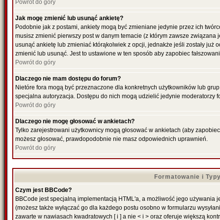
Powrót do góry
Jak mogę zmienić lub usunąć ankietę?
Podobnie jak z postami, ankiety mogą być zmieniane jedynie przez ich twórc
musisz zmienić pierwszy post w danym temacie (z którym zawsze związana jes
usunąć ankietę lub zmieniać którąkolwiek z opcji, jednakże jeśli zostały już
zmienić lub usunąć. Jest to ustawione w ten sposób aby zapobiec fałszowani
Powrót do góry
Dlaczego nie mam dostępu do forum?
Nietóre fora mogą być przeznaczone dla konkretnych użytkowników lub grup. 
specjalna autoryzacja. Dostępu do nich mogą udzielić jedynie moderatorzy fo
Powrót do góry
Dlaczego nie mogę głosować w ankietach?
Tylko zarejestrowani użytkownicy mogą głosować w ankietach (aby zapobiec f
możesz głosować, prawdopodobnie nie masz odpowiednich uprawnień.
Powrót do góry
Formatowanie i Typ
Czym jest BBCode?
BBCode jest specjalną implementacją HTML'a, a możliwość jego używania je
(możesz także wyłączać go dla każdego postu osobno w formularzu wysyłan
zawarte w nawiasach kwadratowych [ i ] a nie < i > oraz oferuje większą kontr