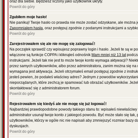
oraz dla siebie. Będziesz liczony jako użytkownik ukryty.
Powrót do góry
Zgubiłem moje hasło!
Nie panikuj! Twoje hasło co prawda nie może zostać odzyskane, ale można je w
Zapomniałem hasła
, oraz postępuj zgodnie z podanymi instrukcjami a szybk
Powrót do góry
Zarejestrowałem się ale nie mogę się zalogować!
Na początek sprawdź czy wpisujesz poprawny login i hasło. Jeżeli te są w 
włączone są funkcje COPPA i kliknąłeś odnośnik
Mam mniej niż 13 lat
podcza
instrukcjami. Jeżeli tak nie jest to może twoje konto wymaga aktywacji? Nie
przez samych użytkowników, albo przez administratora, zanim można się na 
wymagana jest aktywacja. Jeżeli otrzymałeś email postępuj zgodnie z instrukc
jesteś pewien, że podałeś właściwy adres? Jednym z powodów wykorzystania
nieporządanych, które zechcą je spamować lub obrażać użytkowników. Jeżeli
skontaktować się z administratorem forum.
Powrót do góry
Rejestrowałem się kiedyś ale nie mogę się już logować!
Najbardziej prawdopodobne powody takiego stanu to: wpisałeś niewłaściwy logi
administrator usunął twoje konto z jakiegoś powodu. Być może stało się tak,
użytkowników, którzy w ogóle nic nie napisali aby zmniejszyć rozmiar bazy 
dyskusjach.
Powrót do góry