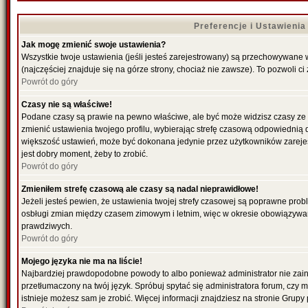
Preferencje i Ustawieni
Jak mogę zmienić swoje ustawienia?
Wszystkie twoje ustawienia (jeśli jesteś zarejestrowany) są przechowywane 
(najczęściej znajduje się na górze strony, chociaż nie zawsze). To pozwoli ci
Powrót do góry
Czasy nie są właściwe!
Podane czasy są prawie na pewno właściwe, ale być może widzisz czasy ze str
zmienić ustawienia twojego profilu, wybierając strefę czasową odpowiednią d
większość ustawień, może być dokonana jedynie przez użytkowników zarejestr
jest dobry moment, żeby to zrobić.
Powrót do góry
Zmieniłem strefę czasową ale czasy są nadal nieprawidłowe!
Jeżeli jesteś pewien, że ustawienia twojej strefy czasowej są poprawne pro
osbługi zmian między czasem zimowym i letnim, więc w okresie obowiązywan
prawdziwych.
Powrót do góry
Mojego języka nie ma na liście!
Najbardziej prawdopodobne powody to albo ponieważ administrator nie zains
przetłumaczony na twój język. Spróbuj spytać się administratora forum, czy 
istnieje możesz sam je zrobić. Więcej informacji znajdziesz na stronie Grupy