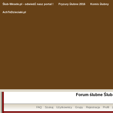
Ślub
-Wesele.pl - odwiedź nasz portal !
Fryzury ślubne 2016
Komis ślubny
AchTeDzieciaki.pl
Forum ślubne Ślub
FAQ
Szukaj
Użytkownicy
Grupy
Rejestracja
Profil