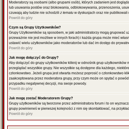
Moderatorzy są osobami (albo grupami osób), których zadaniem jest dogląda
lub usuwania postów oraz blokowania, odblokowywania, przenoszenia, usuwa
czuwają aby ludzie nie schodzili
z tematu
w dyskusjach oraz nie publikowali
Powrót do góry
Czym są Grupy Użytkowników?
Grupy Użytkowników są sposobem, w jaki administratorzy mogą grupować uż
przeważnie nie jest możliwe w innych forach) i każda grupa może mieć włas
ustawić wielu użytkowników jako moderatorów lub dać im dostęp do prywatne
Powrót do góry
Jak mogę dołączyć do Grupy?
Aby dołączyć do grupy użytkowników kliknij w odnośnik grup użytkowników n
przeglądać wszystkie grupy. Nie wszystkie są dostępne dla każdego, niektó
członkowstwo. Jeżeli grupa jest otwarta możesz poprosić o członkowstwo kli
zaakceptowana przez moderatora grupy, przy czym może on spytać o powód 
przypadku negatywnej decyzji, ma swoje powody.
Powrót do góry
Jak mogę zostać Moderatorem Grupy?
Grupy użytkowników są tworzone przez administratora forum i to on wyznacz
grupy powinieneś w pierwszej kolejności z nim się skontaktować, na przykł
Powrót do góry