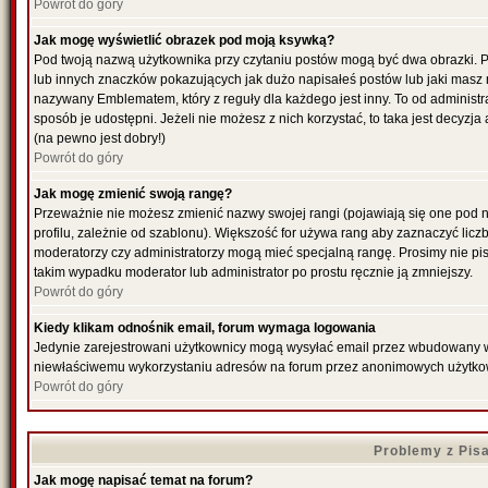
Powrót do góry
Jak mogę wyświetlić obrazek pod moją ksywką?
Pod twoją nazwą użytkownika przy czytaniu postów mogą być dwa obrazki. P
lub innych znaczków pokazujących jak dużo napisałeś postów lub jaki masz 
nazywany Emblematem, który z reguły dla każdego jest inny. To od administr
sposób je udostępni. Jeżeli nie możesz z nich korzystać, to taka jest decyzj
(na pewno jest dobry!)
Powrót do góry
Jak mogę zmienić swoją rangę?
Przeważnie nie możesz zmienić nazwy swojej rangi (pojawiają się one pod 
profilu, zależnie od szablonu). Większość for używa rang aby zaznaczyć liczb
moderatorzy czy administratorzy mogą mieć specjalną rangę. Prosimy nie pis
takim wypadku moderator lub administrator po prostu ręcznie ją zmniejszy.
Powrót do góry
Kiedy klikam odnośnik email, forum wymaga logowania
Jedynie zarejestrowani użytkownicy mogą wysyłać email przez wbudowany w f
niewłaściwemu wykorzystaniu adresów na forum przez anonimowych użytko
Powrót do góry
Problemy z Pis
Jak mogę napisać temat na forum?